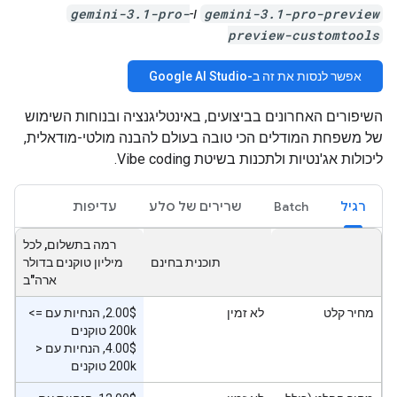
gemini-3.1-pro-preview
ו-
gemini-3.1-pro-
preview-customtools
אפשר לנסות את זה ב-Google AI Studio
השיפורים האחרונים בביצועים, באינטליגנציה ובנוחות השימוש
של משפחת המודלים הכי טובה בעולם להבנה מולטי-מודאלית,
ליכולות אג'נטיות ולתכנות בשיטת Vibe coding.
רגיל
Batch
שרירים של סלע
עדיפות
רמה בתשלום, לכל
תוכנית בחינם
מיליון טוקנים בדולר
ארה"ב
מחיר קלט
לא זמין
‫2.00$, הנחיות עם ‎ <=
200k טוקנים
‫4.00$, הנחיות עם ‎ >
200k טוקנים