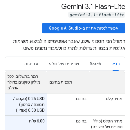
Gemini 3
.
1 Flash-Lite
gemini-3.1-flash-lite
אפשר לנסות את זה ב-Google AI Studio
המודל הכי חסכוני שלנו, שעבר אופטימיזציה לביצוע משימות
אג'נטיות בכמויות גדולות, לתרגום ולעיבוד נתונים פשוט.
רגיל
Batch
שרירים של סלע
עדיפות
רמה בתשלום, לכל
תוכנית בחינם
מיליון טוקנים בדולר
ארה"ב
מחיר קלט
בחינם
‫‎0.25 USD (טקסט /
תמונה / סרטון)
‎0.50 USD (אודיו)
מחיר הפלט (כולל
בחינם
6.00 ש"ח
טוקנים של חשיבה)