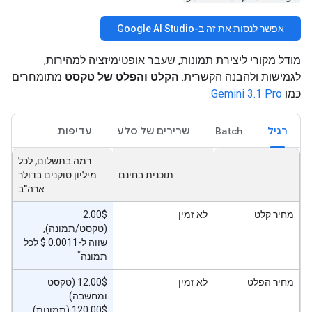
אפשר לנסות את זה ב-Google AI Studio
מודל מקורי ליצירת תמונות, שעבר אופטימיזציה למהירות,
לגמישות ולהבנה הקשרית.
הקלט והפלט של טקסט
מתומחרים
כמו
Gemini 3.1 Pro
.
רגיל
Batch
שרירים של סלע
עדיפות
רמה בתשלום, לכל
תוכנית בחינם
מיליון טוקנים בדולר
ארה"ב
מחיר קלט
לא זמין
‫2.00$‎
(טקסט/תמונה),
שווה ל-0.0011 $‎ לכל
*
תמונה
מחיר הפלט
לא זמין
‫12.00$ (טקסט
ומחשבה)
‫120.00$ (תמונות)