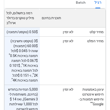
רגיל
Batch
רמה בתשלום, לכל
תוכנית בחינם
מיליון טוקנים בדולר
ארה"ב
מחיר קלט
לא זמין
‫0.50$ (טקסט/תמונה)
מחיר הפלט
לא זמין
‫3$ (טקסט וחשיבה)
‫60.00$ (תמונות)
שווה ל-0.045 $לכל
*
תמונה באיכות 0.5K
‫0.067$ לכל תמונה
*
באיכות 1K
, ‫0.101$
לכל תמונה באיכות
*
2K
, ו-0.151 $לכל
*
תמונה באיכות 4K
.
עיגון באמצעות
לא זמין
‫5,000 הנחיות בחודש
חיפוש אינטרנט
(בחינם, משותפות ל-
וחיפוש תמונות ב-
**
Google
לכל 1,000 שאילתות
חיפוש להארקה