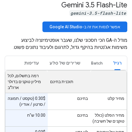
Gemini 3
.
5 Flash-Lite
gemini-3.5-flash-lite
אפשר לנסות את זה ב-Google AI Studio
מודל ה-GA הכי חסכוני שלנו, שעבר אופטימיזציה לביצוע
משימות אג'נטיות בהיקף גדול, לתרגום ולעיבוד נתונים פשוט.
רגיל
Batch
שרירים של סלע
עדיפות
רמה בתשלום, לכל
תוכנית בחינם
מיליון טוקנים בדולר
ארה"ב
מחיר קלט
בחינם
‫0.30$ (טקסט / תמונה
/ סרטון / אודיו)
מחיר הפלט (כולל
בחינם
10.00 ש"ח
טוקנים של חשיבה)
מחיר של שמירת
לא זמין
‫0.03$