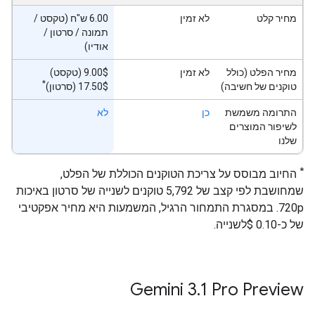
מחיר קלט
לא זמין
‫6.00 ש"ח (טקסט /
תמונה / סרטון /
אודיו)
מחיר הפלט (כולל
לא זמין
‫9.00$ (טקסט)
*
טוקנים של חשיבה)
‫17.50$ (סרטון)
התרומה משמשת
כן
לא
לשיפור המוצרים
שלנו
*
החיוב מבוסס על צריכת הטוקנים הכוללת של הפלט,
שמחושבת לפי קצב של 5,792 טוקנים לשנייה של סרטון באיכות
720p. במסגרת התמחור הרגיל, המשמעות היא מחיר אפקטיבי
של כ-0.10 $לשנייה.
‫Gemini 3
.
1 Pro Preview