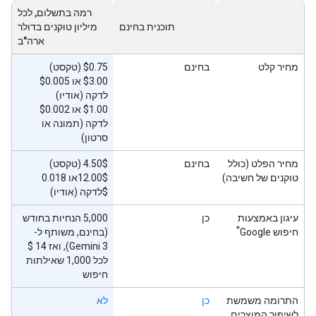
רמה בתשלום, לכל
תוכנית בחינם
מיליון טוקנים בדולר
ארה"ב
מחיר קלט
בחינם
‫$0.75 (טקסט)
‫$3.00 או $0.005
לדקה (אודיו)
‫$1.00 או $0.002
לדקה (תמונה או
סרטון)
מחיר הפלט (כולל
בחינם
‫4.50$ (טקסט)
טוקנים של חשיבה)
‫12.00$או 0.018
$לדקה (אודיו)
עיגון באמצעות
כן
‫5,000 הנחיות בחודש
*
חיפוש Google
(בחינם, משותף ל-
לכל 1,000 שאילתות
חיפוש
התרומה משמשת
כן
לא
לשיפור המוצרים