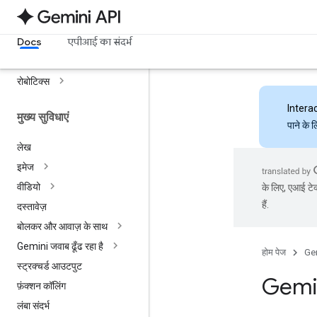
लेख से बोली
लाइव है
Docs
एपीआई का संदर्भ
लाइव ट्रांसलेट
एंबेड करना
रोबोटिक्स
Intera
मुख्य सुविधाएं
पाने के 
लेख
इमेज
वीडियो
के लिए, एआई टेक
हैं.
दस्तावेज़
बोलकर और आवाज़ के साथ
Gemini जवाब ढूँढ रहा है
होम पेज
Ge
स्ट्रक्चर्ड आउटपुट
Gemini
फ़ंक्शन कॉलिंग
लंबा संदर्भ