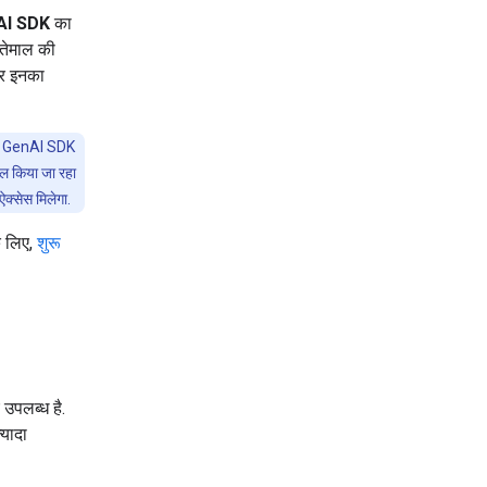
AI SDK
का
स्तेमाल की
 इनका
gle GenAI SDK
ाल किया जा रहा
क्सेस मिलेगा.
े लिए,
शुरू
पलब्ध है.
्यादा