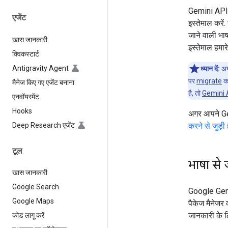
Gemini API क
एजेंट
इस्तेमाल करें.
जाने वाली भाष
खास जानकारी
इस्तेमाल हमार
क्विकस्टार्ट
Antigravity Agent
ध्यान दें:
अग
पर
migrate
कर
मैनेज किए गए एजेंट बनाना
है, तो
Gemini A
एनवॉयरमेंट
Hooks
अगर आपने Gem
Deep Research एजेंट
करने से जुड़ी
टूल
भाषा से 
खास जानकारी
Google Search
Google GenA
Google Maps
पैकेज मैनेजर 
जानकारी के ल
कोड लागू करें