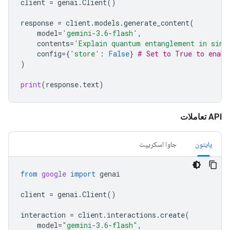
client
=
genai
.
Client
()
response
=
client
.
models
.
generate_content
(
model
=
'gemini-3.6-flash'
,
contents
=
'Explain quantum entanglement in simp
config
=
{
'store'
:
False
}
# Set to True to enabl
)
print
(
response
.
text
)
API تعاملات
پایتون
جاوا اسکریپت
from
google
import
genai
client
=
genai
.
Client
()
interaction
=
client
.
interactions
.
create
(
model
=
"gemini-3.6-flash"
,