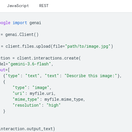
JavaScript
REST
oogle
import
genai
=
genai
.
Client
()
=
client
.
files
.
upload
(
file
=
"path/to/image.jpg"
)
ction
=
client
.
interactions
.
create
(
del
=
"gemini-3.6-flash"
,
put
=
[
{
"type"
:
"text"
,
"text"
:
"Describe this image:"
},
{
"type"
:
"image"
,
"uri"
:
myfile
.
uri
,
"mime_type"
:
myfile
.
mime_type
,
"resolution"
:
"high"
}
interaction
.
output_text
)