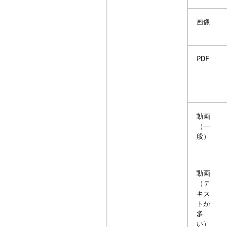
画像
PDF
動画
（一
般）
動画
（テ
キス
トが
多
い）