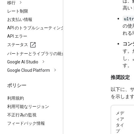
は、
移行
高い
レート制限
ult
お支払い情報
の使
API のトラブルシューティング
れる
API エラー
コンテ
ステータス
す。
パートナーとライブラリの統合
し、
Google AI Studio
す。
Google Cloud Platform
推奨設定
ポリシー
以下に、
を示しま
利用規約
利用可能なリージョン
メデ
不正行為の監視
ィア
フィードバック情報
タイ
プ