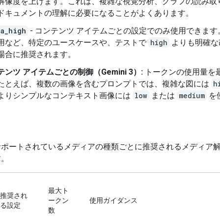
解像度を上げます。これは、複雑な視覚分析、グラフの読み取
ドキュメントの理解に必要になることがよくあります。
ra_high
- コンテンツ アイテムごとの設定でのみ使用できます
用など、特定のユースケースや、テストで
high
よりも明確な
場合に推奨されます。
ンツ アイテムごとの制御（Gemini 3）:
トークンの使用量を
たとえば、複数の画像を含むプロンプトでは、複雑な図には
h
よりシンプルなコンテキスト画像には
low
または
medium
を
サポートされているメディアの種類ごとに推奨されるメディア
す。
最大ト
推奨され
ークン
使用ガイダンス
る設定
数