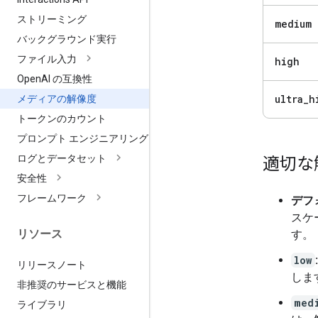
ストリーミング
medium
バックグラウンド実行
ファイル入力
high
Open
AI の互換性
ultra
_
h
メディアの解像度
トークンのカウント
プロンプト エンジニアリング
ログとデータセット
適切な
安全性
フレームワーク
デフ
スケ
リソース
す。
low
:
リリースノート
しま
非推奨のサービスと機能
med
ライブラリ