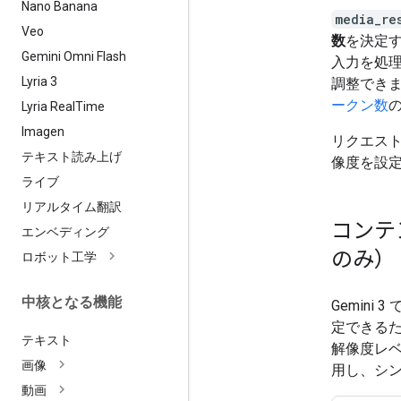
Nano Banana
media_re
Veo
数
を決定す
Gemini Omni Flash
入力を処
Lyria 3
調整でき
ークン数
Lyria Real
Time
Imagen
リクエスト
テキスト読み上げ
像度を設定で
ライブ
リアルタイム翻訳
コンテ
エンベディング
のみ）
ロボット工学
中核となる機能
Gemin
定できるた
テキスト
解像度レ
画像
用し、シ
動画