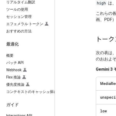
リアルタイム翻訳
high
は、
ツールの使用
これらの
セッション管理
画、PDF
エフェメラル トークン
おすすめの方法
トーク
最適化
次の表は、
概要
のおおよ
バッチ API
Gemini 3
Webhook
Flex 推論
MediaRes
優先度推論
コンテキストのキャッシュ保存
unspeci
ガイド
low
Interactions API