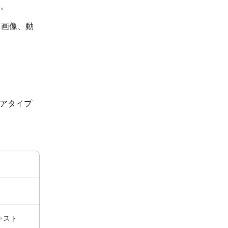
す。
（画像、動
アタイプ
テキスト