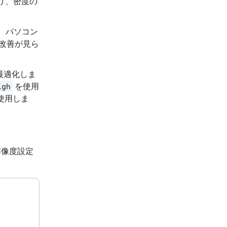
り、密度の
。パソコン
改善が見ら
最適化しま
igh
を使用
使用しま
解像度設定