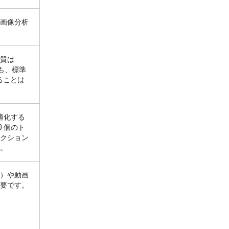
画像分析
質は
も、標準
ることは
適化する
 個のト
クション
。
R）や動画
要です。