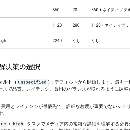
560
70
560 + ネイティブ 
1120
280
1120 + ネイティブ
igh
2240
なし
なし
解決策の選択
ォルト（
unspecified
）:
デフォルトから開始します。最も一
ースで品質、レイテンシ、費用のバランスが取れるように調整
費用とレイテンシが最優先で、詳細な粒度が重要でないシナ
す。
ium
/
high
:
タスクでメディア内の複雑な詳細を理解する必要