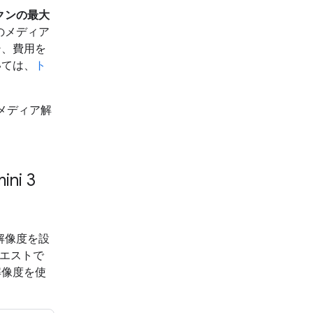
クンの最大
どのメディア
シ、費用を
いては、
ト
メディア解
i 3
ア解像度を設
クエストで
解像度を使