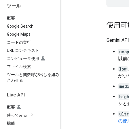
ツール
概要
使用可
Google Search
Google Maps
Gemin
コードの実行
URL コンテキスト
uns
以前
コンピュータ使用
ファイル検索
low
ツールと関数呼び出しを組み
が少
合わせる
med
Live API
hig
シと
概要
ultr
使ってみる
の使
機能