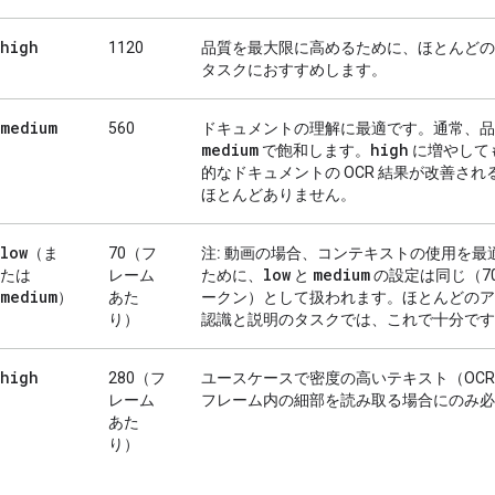
high
1120
品質を最大限に高めるために、ほとんどの
タスクにおすすめします。
medium
560
ドキュメントの理解に最適です。通常、品
medium
high
で飽和します。
に増やして
的なドキュメントの OCR 結果が改善され
ほとんどありません。
low
（ま
70（フ
注:
動画の場合、コンテキストの使用を最
low
medium
たは
レーム
ために、
と
の設定は同じ（70
medium
）
あた
ークン）として扱われます。ほとんどのア
り）
認識と説明のタスクでは、これで十分です
high
280（フ
ユースケースで密度の高いテキスト（OC
レーム
フレーム内の細部を読み取る場合にのみ必
あた
り）