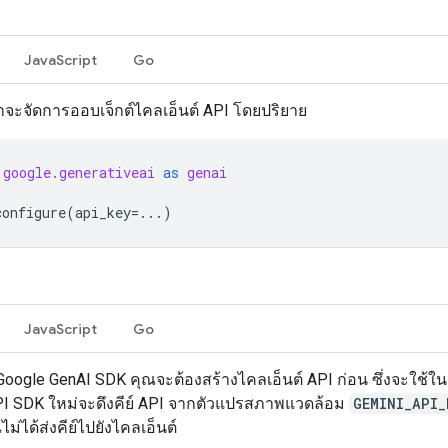
JavaScript
Go
าจะจัดการออบเจ็กต์ไคลเอ็นต์ API โดยปริยาย
google.generativeai
as
genai
configure
(
api_key
=...
)
JavaScript
Go
้ Google GenAI SDK คุณจะต้องสร้างไคลเอ็นต์ API ก่อน ซึ่งจะใช้ใ
API SDK ใหม่จะดึงคีย์ API จากตัวแปรสภาพแวดล้อม
GEMINI_API_
ม่ได้ส่งคีย์ไปยังไคลเอ็นต์