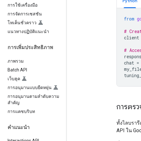
Python
การใช้เครื่องมือ
การจัดการเซสชัน
from
g
โทเค็นชั่วคราว
# Crea
แนวทางปฏิบัติแนะนำ
client
การเพิ่มประสิทธิภาพ
# Acce
respon
ภาพรวม
chat
=
my_fil
Batch API
tuning
เว็บฮุค
การอนุมานแบบยืดหยุ่น
การอนุมานตามลำดับความ
สำคัญ
การตรวจ
การแคชบริบท
ทั้งไลบราร
คำแนะนำ
API ใน Goo
Interactions API