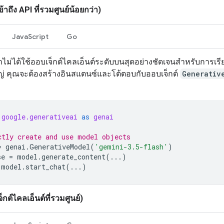
้าถึง API ที่รวมศูนย์น้อยกว่า)
JavaScript
Go
าไม่ได้ใช้ออบเจ็กต์ไคลเอ็นต์ระดับบนสุดอย่างชัดเจนสำหรับการเรี
ญ่ คุณจะต้องสร้างอินสแตนซ์และโต้ตอบกับออบเจ็กต์
Generativ
ง
google.generativeai
as
genai
ctly create and use model objects
=
genai
.
GenerativeModel
(
'gemini-3.5-flash'
)
se
=
model
.
generate_content
(
...
)
model
.
start_chat
(
...
)
็กต์ไคลเอ็นต์ที่รวมศูนย์)