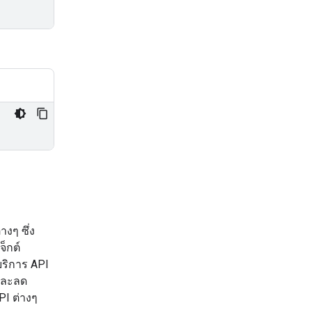
งๆ ซึ่ง
็กต์
บริการ API
งและลด
I ต่างๆ