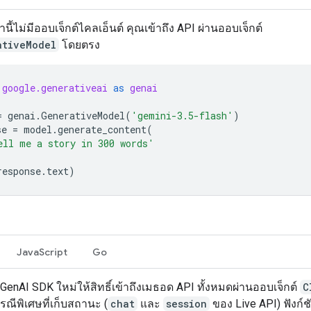
านี้ไม่มีออบเจ็กต์ไคลเอ็นต์ คุณเข้าถึง API ผ่านออบเจ็กต์
ativeModel
โดยตรง
google.generativeai
as
genai
=
genai
.
GenerativeModel
(
'gemini-3.5-flash'
)
se
=
model
.
generate_content
(
ell me a story in 300 words'
response
.
text
)
JavaScript
Go
GenAI SDK ใหม่ให้สิทธิ์เข้าถึงเมธอด API ทั้งหมดผ่านออบเจ็กต์
C
รณีพิเศษที่เก็บสถานะ (
chat
และ
session
ของ Live API) ฟังก์ช