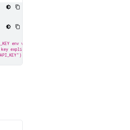
_KEY env var.
 key explicitly:
_API_KEY")