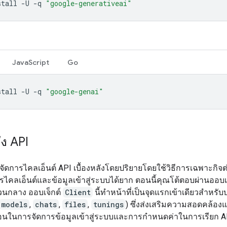
stall
-U
-q
"google-generativeai"
JavaScript
Go
stall
-U
-q
"google-genai"
ึง API
จัดการไคลเอ็นต์ API เบื้องหลังโดยปริยายโดยใช้วิธีการเฉพาะกิจต่า
รไคลเอ็นต์และข้อมูลเข้าสู่ระบบได้ยาก ตอนนี้คุณโต้ตอบผ่านออบเจ
วนกลาง ออบเจ็กต์
Client
นี้ทำหน้าที่เป็นจุดแรกเข้าเดียวสำหรับ
models
,
chats
,
files
,
tunings
) ซึ่งส่งเสริมความสอดคล้อ
อนในการจัดการข้อมูลเข้าสู่ระบบและการกำหนดค่าในการเรียก AP