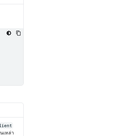
lient
ันเหล่า