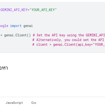
GEMINI_API_KEY
=
"YOUR_API_KEY"
oogle
import
genai
=
genai
.
Client
()
# Set the API key using the GEMINI_API
# Alternatively, you could set the API
# client = genai.Client(api_key="YOUR
้อหา
JavaScript
Go