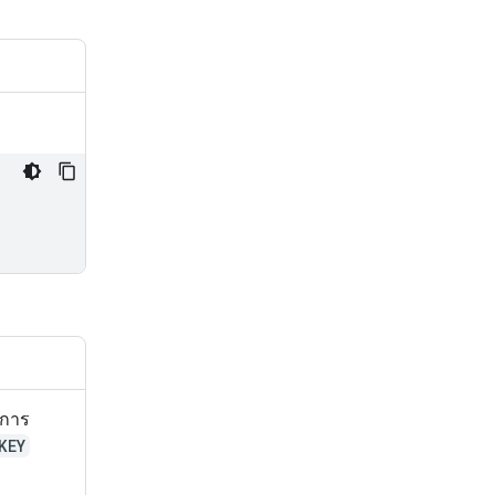
นการ
KEY