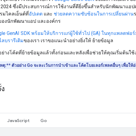
 2024 ซึ่งมีประสบการณ์การใช้งานที่ดียิ่งขึ้นสำหรับนักพัฒนาแอป
มไคลเอ็นต์ที่
อัปเดต
และ
ช่วยลดความซับซ้อนในการเปลี่ยนผ่าน
ร
ว์ของนักพัฒนาแอป และองค์กร
gle GenAI SDK พร้อมให้บริการแก่ผู้ใช้ทั่วไป (GA) ในทุกแพลตฟอร์
ไลบรารีเดิม
ของเรา เราขอแนะนำอย่างยิ่งให้ ย้ายข้อมูล
ตัวอย่างโค้ดที่ย้ายข้อมูลแล้วทั้งก่อนและหลังเพื่อช่วยให้คุณเริ่มต้นใช
หตุ:**
ตัวอย่าง Go จะละเว้นการนำเข้าและโค้ดโบยเลอร์เพลตอื่นๆ เพื่อให้อ่
้ง
JavaScript
Go