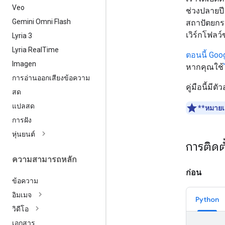
Veo
ช่วงปลายปี
Gemini Omni Flash
สถาปัตยกรร
เวิร์กโฟล
Lyria 3
Lyria Real
Time
ตอนนี้ Goo
Imagen
หากคุณใช้
การอ่านออกเสียงข้อความ
คู่มือนี้มี
สด
แปลสด
**หมายเ
การฝัง
หุ่นยนต์
การติดตั
ความสามารถหลัก
ก่อน
ข้อความ
อิมเมจ
Python
วิดีโอ
เอกสาร