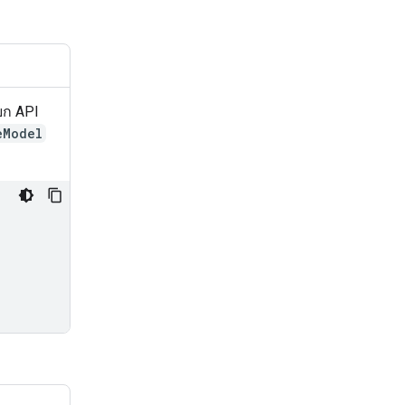
ยก API
eModel