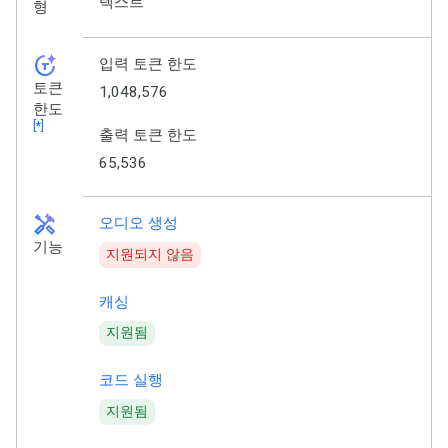
텍스트
형
token_auto
입력 토큰 한도
토큰
1,048,576
한도
[*]
출력 토큰 한도
65,536
handyman
오디오 생성
기능
지원되지 않음
캐싱
지원됨
코드 실행
지원됨