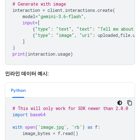
# Generate with image
interaction
=
client
.
interactions
.
create
(
model
=
"gemini-3.6-flash"
,
input
=
[
{
"type"
:
"text"
,
"text"
:
"Tell me about t
{
"type"
:
"image"
,
"uri"
:
uploaded_file
.
ur
]
)
print
(
interaction
.
usage
)
인라인 데이터 예시:
Python
# This will only work for SDK newer than 2.0.0
import
base64
with
open
(
'image.jpg'
,
'rb'
)
as
f
:
image_bytes
=
f
.
read
()