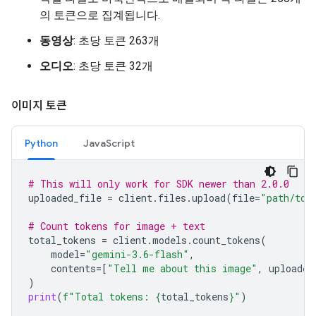
의 토큰으로 집계됩니다.
동영상
: 초당 토큰 263개
오디오
: 초당 토큰 32개
이미지 토큰
Python
JavaScript
# This will only work for SDK newer than 2.0.0
uploaded_file
=
client
.
files
.
upload
(
file
=
"path/to/
# Count tokens for image + text
total_tokens
=
client
.
models
.
count_tokens
(
model
=
"gemini-3.6-flash"
,
contents
=
[
"Tell me about this image"
,
uploaded
)
print
(
f
"Total tokens: 
{
total_tokens
}
"
)