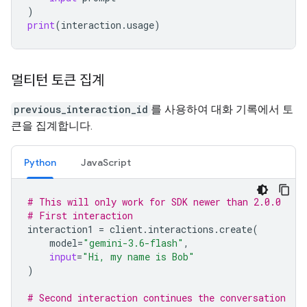
)
print
(
interaction
.
usage
)
멀티턴 토큰 집계
previous_interaction_id
를 사용하여 대화 기록에서 토
큰을 집계합니다.
Python
JavaScript
# This will only work for SDK newer than 2.0.0
# First interaction
interaction1
=
client
.
interactions
.
create
(
model
=
"gemini-3.6-flash"
,
input
=
"Hi, my name is Bob"
)
# Second interaction continues the conversation