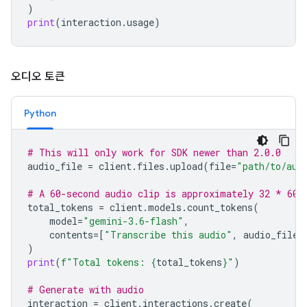
)
print
(
interaction
.
usage
)
오디오 토큰
Python
# This will only work for SDK newer than 2.0.0
audio_file
=
client
.
files
.
upload
(
file
=
"path/to/aud
# A 60-second audio clip is approximately 32 * 60 
total_tokens
=
client
.
models
.
count_tokens
(
model
=
"gemini-3.6-flash"
,
contents
=
[
"Transcribe this audio"
,
audio_file
]
)
print
(
f
"Total tokens: 
{
total_tokens
}
"
)
# Generate with audio
interaction
=
client
.
interactions
.
create
(