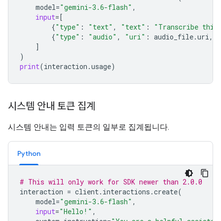
model
=
"gemini-3.6-flash"
,
input
=
[
{
"type"
:
"text"
,
"text"
:
"Transcribe this
{
"type"
:
"audio"
,
"uri"
:
audio_file
.
uri
,
]
)
print
(
interaction
.
usage
)
시스템 안내 토큰 집계
시스템 안내는 입력 토큰의 일부로 집계됩니다.
Python
# This will only work for SDK newer than 2.0.0
interaction
=
client
.
interactions
.
create
(
model
=
"gemini-3.6-flash"
,
input
=
"Hello!"
,