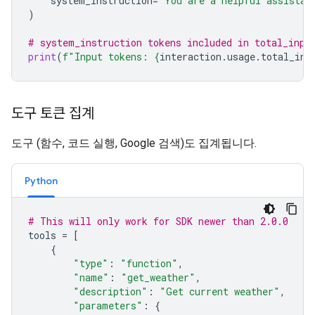
system_instruction
=
"You are a helpful assistan
)
# system_instruction tokens included in total_inpu
print
(
f
"Input tokens: 
{
interaction
.
usage
.
total_inp
도구 토큰 집계
도구 (함수, 코드 실행, Google 검색)도 집계됩니다.
Python
# This will only work for SDK newer than 2.0.0
tools
=
[
{
"type"
:
"function"
,
"name"
:
"get_weather"
,
"description"
:
"Get current weather"
,
"parameters"
:
{