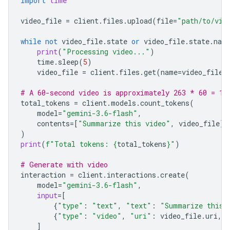
import
time
video_file
=
client
.
files
.
upload
(
file
=
"path/to/vid
while
not
video_file
.
state
or
video_file
.
state
.
nam
print
(
"Processing video..."
)
time
.
sleep
(
5
)
video_file
=
client
.
files
.
get
(
name
=
video_file
.
# A 60-second video is approximately 263 * 60 = 15
total_tokens
=
client
.
models
.
count_tokens
(
model
=
"gemini-3.6-flash"
,
contents
=
[
"Summarize this video"
,
video_file
]
)
print
(
f
"Total tokens: 
{
total_tokens
}
"
)
# Generate with video
interaction
=
client
.
interactions
.
create
(
model
=
"gemini-3.6-flash"
,
input
=
[
{
"type"
:
"text"
,
"text"
:
"Summarize this 
{
"type"
:
"video"
,
"uri"
:
video_file
.
uri
,
]