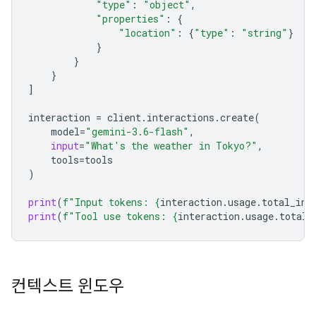
"type"
:
"object"
,
"properties"
:
{
"location"
:
{
"type"
:
"string"
}
}
}
}
]
interaction
=
client
.
interactions
.
create
(
model
=
"gemini-3.6-flash"
,
input
=
"What's the weather in Tokyo?"
,
tools
=
tools
)
print
(
f
"Input tokens: 
{
interaction
.
usage
.
total_inp
print
(
f
"Tool use tokens: 
{
interaction
.
usage
.
total_
컨텍스트 윈도우