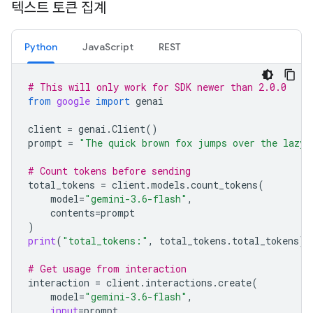
텍스트 토큰 집계
Python
JavaScript
REST
# This will only work for SDK newer than 2.0.0
from
google
import
genai
client
=
genai
.
Client
()
prompt
=
"The quick brown fox jumps over the lazy 
# Count tokens before sending
total_tokens
=
client
.
models
.
count_tokens
(
model
=
"gemini-3.6-flash"
,
contents
=
prompt
)
print
(
"total_tokens:"
,
total_tokens
.
total_tokens
)
# Get usage from interaction
interaction
=
client
.
interactions
.
create
(
model
=
"gemini-3.6-flash"
,
input
=
prompt