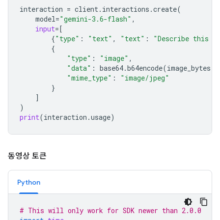
interaction
=
client
.
interactions
.
create
(
model
=
"gemini-3.6-flash"
,
input
=
[
{
"type"
:
"text"
,
"text"
:
"Describe this i
{
"type"
:
"image"
,
"data"
:
base64
.
b64encode
(
image_bytes
)
.
"mime_type"
:
"image/jpeg"
}
]
)
print
(
interaction
.
usage
)
동영상 토큰
Python
# This will only work for SDK newer than 2.0.0