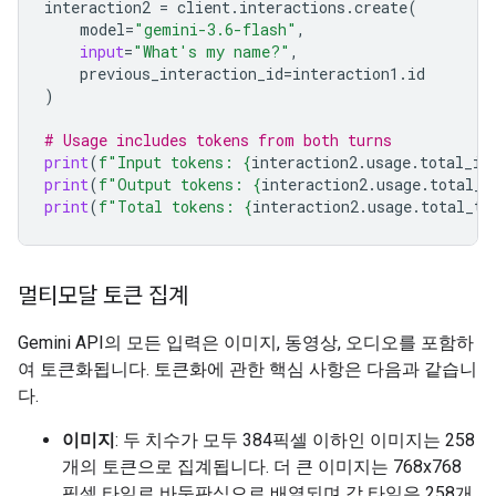
interaction2
=
client
.
interactions
.
create
(
model
=
"gemini-3.6-flash"
,
input
=
"What's my name?"
,
previous_interaction_id
=
interaction1
.
id
)
# Usage includes tokens from both turns
print
(
f
"Input tokens: 
{
interaction2
.
usage
.
total_in
print
(
f
"Output tokens: 
{
interaction2
.
usage
.
total_o
print
(
f
"Total tokens: 
{
interaction2
.
usage
.
total_to
멀티모달 토큰 집계
Gemini API의 모든 입력은 이미지, 동영상, 오디오를 포함하
여 토큰화됩니다. 토큰화에 관한 핵심 사항은 다음과 같습니
다.
이미지
: 두 치수가 모두 384픽셀 이하인 이미지는 258
개의 토큰으로 집계됩니다. 더 큰 이미지는 768x768
픽셀 타일로 바둑판식으로 배열되며 각 타일은 258개