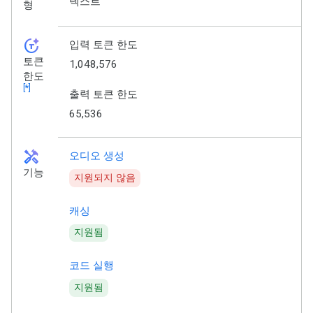
텍스트
형
token_auto
입력 토큰 한도
토큰
1,048,576
한도
[*]
출력 토큰 한도
65,536
handyman
오디오 생성
기능
지원되지 않음
캐싱
지원됨
코드 실행
지원됨