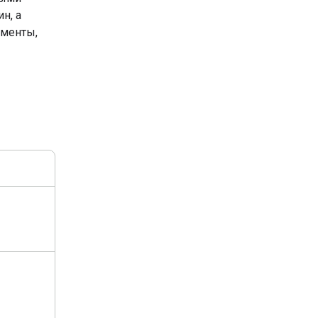
н, а
ументы,