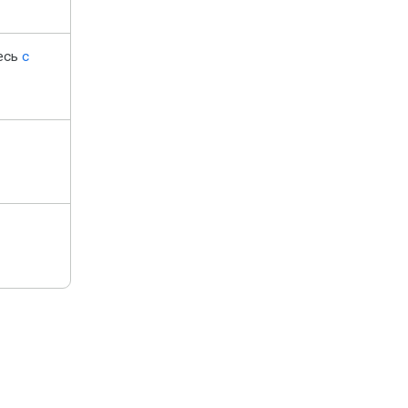
есь
с