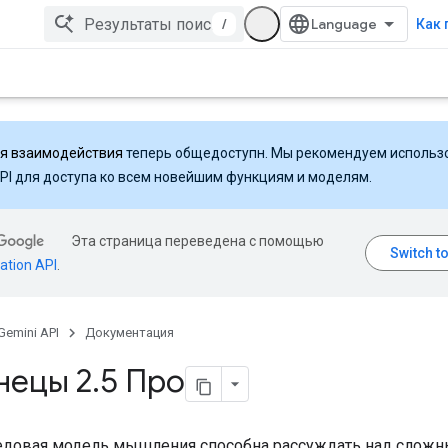
/
Как 
ля взаимодействия
теперь общедоступн. Мы рекомендуем использ
API для доступа ко всем новейшим функциям и моделям.
Эта страница переведена с помощью
ation API
.
Gemini API
Документация
нецы 2
.
5 Про
едовая модель мышления способна рассуждать над слож