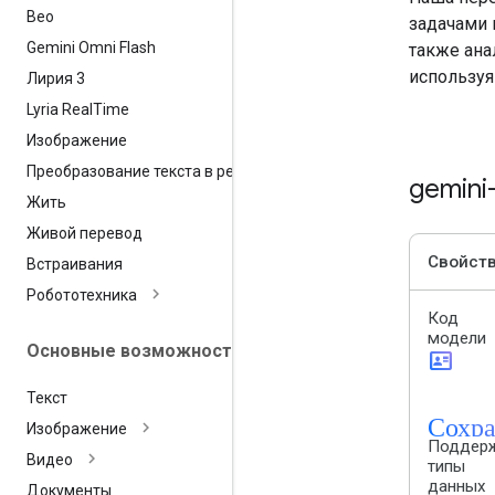
Вео
задачами 
Gemini Omni Flash
также ана
используя
Лирия 3
Lyria Real
Time
Изображение
Преобразование текста в речь
gemini
Жить
Живой перевод
Свойст
Встраивания
Робототехника
Код
модели
Основные возможности
id_card
Текст
Сохра
Изображение
Поддер
Видео
типы
данных
Документы