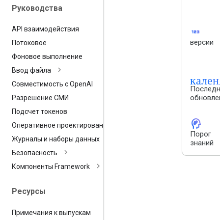
Руководства
123
API взаимодействия
версии
Потоковое
Фоновое выполнение
Ввод файла
кале
Совместимость с Open
AI
Последн
обновле
Разрешение СМИ
Подсчет токенов
cognition_2
Оперативное проектирование
Порог
Журналы и наборы данных
знаний
Безопасность
Компоненты Framework
Ресурсы
Примечания к выпускам