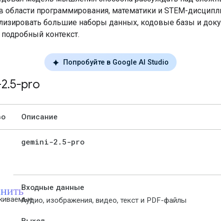
в области программирования, математики и STEM-дисципли
лизировать большие наборы данных, кодовые базы и док
 подробный контекст.
Попробуйте в Google AI Studio
-2
.
5-pro
во
Описание
gemini-2
.
5-pro
нить
Входные данные
живаемые
Аудио, изображения, видео, текст и PDF-файлы