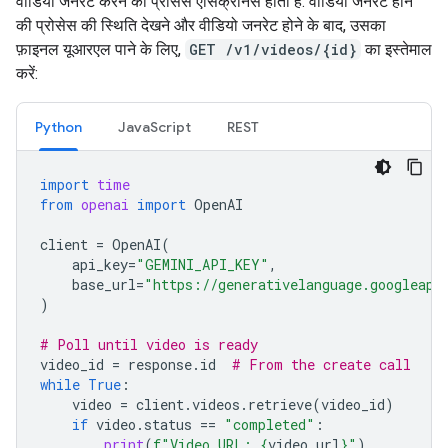
वीडियो जनरेट करने की प्रोसेस एसिंक्रोनस होती है. वीडियो जनरेट होने
की प्रोसेस की स्थिति देखने और वीडियो जनरेट होने के बाद, उसका
फ़ाइनल यूआरएल पाने के लिए,
GET /v1/videos/{id}
का इस्तेमाल
करें:
Python
JavaScript
REST
import
time
from
openai
import
OpenAI
client
=
OpenAI
(
api_key
=
"GEMINI_API_KEY"
,
base_url
=
"https://generativelanguage.googleapi
)
# Poll until video is ready
video_id
=
response
.
id
# From the create call
while
True
:
video
=
client
.
videos
.
retrieve
(
video_id
)
if
video
.
status
==
"completed"
:
print
(
f
"Video URL: 
{
video
.
url
}
"
)