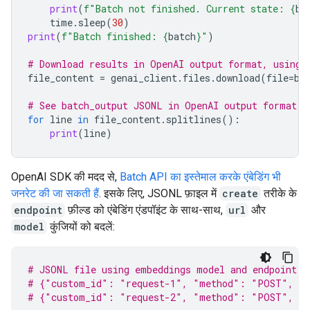
print
(
f
"Batch not finished. Current state: 
{
ba
time
.
sleep
(
30
)
print
(
f
"Batch finished: 
{
batch
}
"
)
# Download results in OpenAI output format, using 
file_content
=
genai_client
.
files
.
download
(
file
=
ba
# See batch_output JSONL in OpenAI output format
for
line
in
file_content
.
splitlines
():
print
(
line
)
OpenAI SDK की मदद से,
Batch API का इस्तेमाल करके एंबेडिंग भी
जनरेट की जा सकती हैं
. इसके लिए, JSONL फ़ाइल में
create
तरीके के
endpoint
फ़ील्ड को एंबेडिंग एंडपॉइंट के साथ-साथ,
url
और
model
कुंजियों को बदलें:
# JSONL file using embeddings model and endpoint
# {"custom_id": "request-1", "method": "POST", "u
# {"custom_id": "request-2", "method": "POST", "u