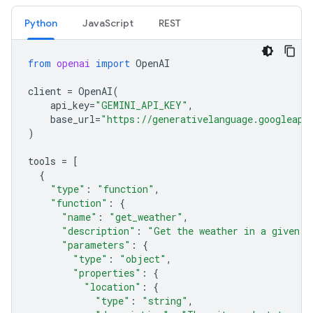
Python
JavaScript
REST
from
openai
import
OpenAI
client
=
OpenAI
(
api_key
=
"GEMINI_API_KEY"
,
base_url
=
"https://generativelanguage.googleapi
)
tools
=
[
{
"type"
:
"function"
,
"function"
:
{
"name"
:
"get_weather"
,
"description"
:
"Get the weather in a given l
"parameters"
:
{
"type"
:
"object"
,
"properties"
:
{
"location"
:
{
"type"
:
"string"
,