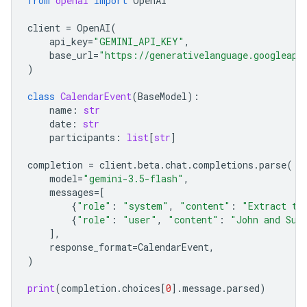
from
openai
import
OpenAI
client
=
OpenAI
(
api_key
=
"GEMINI_API_KEY"
,
base_url
=
"https://generativelanguage.googleapi
)
class
CalendarEvent
(
BaseModel
):
name
:
str
date
:
str
participants
:
list
[
str
]
completion
=
client
.
beta
.
chat
.
completions
.
parse
(
model
=
"gemini-3.5-flash"
,
messages
=
[
{
"role"
:
"system"
,
"content"
:
"Extract th
{
"role"
:
"user"
,
"content"
:
"John and Sus
],
response_format
=
CalendarEvent
,
)
print
(
completion
.
choices
[
0
]
.
message
.
parsed
)