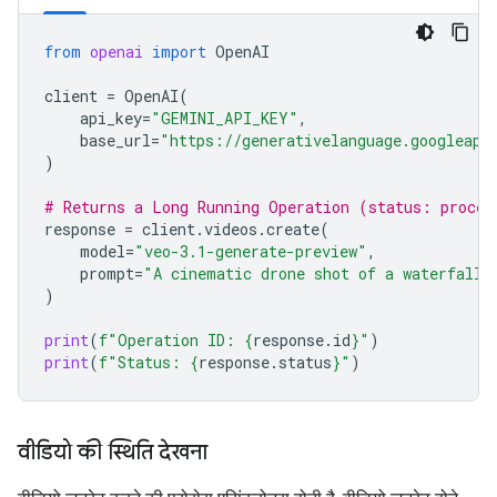
from
openai
import
OpenAI
client
=
OpenAI
(
api_key
=
"GEMINI_API_KEY"
,
base_url
=
"https://generativelanguage.googleapi
)
# Returns a Long Running Operation (status: proces
response
=
client
.
videos
.
create
(
model
=
"veo-3.1-generate-preview"
,
prompt
=
"A cinematic drone shot of a waterfall"
)
print
(
f
"Operation ID: 
{
response
.
id
}
"
)
print
(
f
"Status: 
{
response
.
status
}
"
)
वीडियो की स्थिति देखना