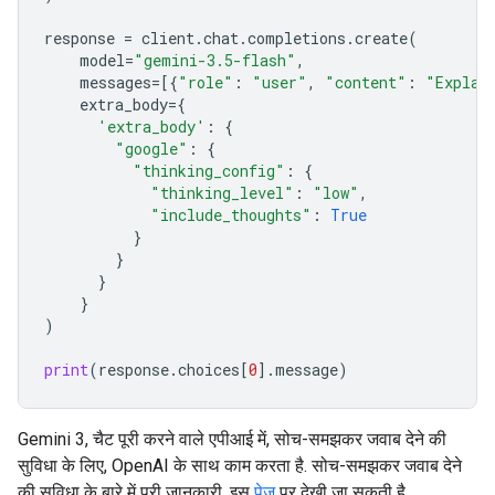
response
=
client
.
chat
.
completions
.
create
(
model
=
"gemini-3.5-flash"
,
messages
=
[{
"role"
:
"user"
,
"content"
:
"Explai
extra_body
=
{
'extra_body'
:
{
"google"
:
{
"thinking_config"
:
{
"thinking_level"
:
"low"
,
"include_thoughts"
:
True
}
}
}
}
)
print
(
response
.
choices
[
0
]
.
message
)
Gemini 3, चैट पूरी करने वाले एपीआई में, सोच-समझकर जवाब देने की
सुविधा के लिए, OpenAI के साथ काम करता है. सोच-समझकर जवाब देने
की सुविधा के बारे में पूरी जानकारी, इस
पेज
पर देखी जा सकती है.