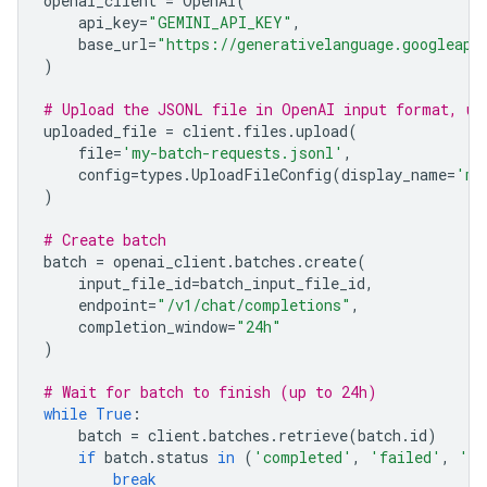
openai_client
=
OpenAI
(
api_key
=
"GEMINI_API_KEY"
,
base_url
=
"https://generativelanguage.googleapi
)
# Upload the JSONL file in OpenAI input format, us
uploaded_file
=
client
.
files
.
upload
(
file
=
'my-batch-requests.jsonl'
,
config
=
types
.
UploadFileConfig
(
display_name
=
'my
)
# Create batch
batch
=
openai_client
.
batches
.
create
(
input_file_id
=
batch_input_file_id
,
endpoint
=
"/v1/chat/completions"
,
completion_window
=
"24h"
)
# Wait for batch to finish (up to 24h)
while
True
:
batch
=
client
.
batches
.
retrieve
(
batch
.
id
)
if
batch
.
status
in
(
'completed'
,
'failed'
,
'ca
break