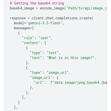
# Getting the base64 string
base64_image
=
encode_image
(
"Path/to/agi/image.jpe
response
=
client
.
chat
.
completions
.
create
(
model
=
"gemini-3.5-flash"
,
messages
=
[
{
"role"
:
"user"
,
"content"
:
[
{
"type"
:
"text"
,
"text"
:
"What is in this image?"
,
},
{
"type"
:
"image_url"
,
"image_url"
:
{
"url"
:
f
"data:image/jpeg;base64,
{
bas
},
},
],
}
],