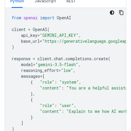
Python
JavaScript
REST
from
openai
import
OpenAI
client
=
OpenAI
(
api_key
=
"GEMINI_API_KEY"
,
base_url
=
"https://generativelanguage.googleapi
)
response
=
client
.
chat
.
completions
.
create
(
model
=
"gemini-3.5-flash"
,
reasoning_effort
=
"low"
,
messages
=
[
{
"role"
:
"system"
,
"content"
:
"You are a helpful assistan
},
{
"role"
:
"user"
,
"content"
:
"Explain to me how AI works
}
]
)