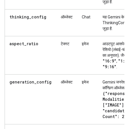
जुड़ा है.
thinking_config
ऑब्जेक्ट
Chat
यह Gemini के
ThinkingConfig
जुड़ा है.
aspect_ratio
टेक्स्ट
इमेज
आउटपुट आसपेक्ट
रेशियो (लंबाई-चौड़
का अनुपात). जैसे,
"16:9"
"1:1
,
"9:16"
.
generation_config
ऑब्जेक्ट
इमेज
Gemini जनरेशन
कॉन्फ़िग ऑब्जेक्ट. ज
{"response
Modalities"
["IMAGE"]
,
"candidate
Count": 2}
.