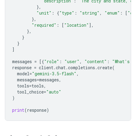
"description"
:
"The city and state, e.
},
"unit"
:
{
"type"
:
"string"
,
"enum"
:
[
"ce
},
"required"
:
[
"location"
],
},
}
}
]
messages
=
[{
"role"
:
"user"
,
"content"
:
"What's t
response
=
client
.
chat
.
completions
.
create
(
model
=
"gemini-3.5-flash"
,
messages
=
messages
,
tools
=
tools
,
tool_choice
=
"auto"
)
print
(
response
)