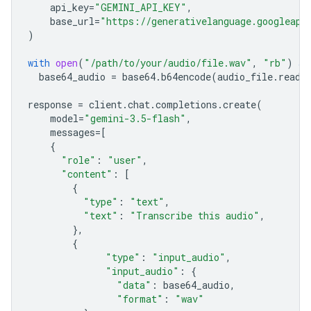
api_key
=
"GEMINI_API_KEY"
,
base_url
=
"https://generativelanguage.googleapi
)
with
open
(
"/path/to/your/audio/file.wav"
,
"rb"
)
as
base64_audio
=
base64
.
b64encode
(
audio_file
.
read
(
response
=
client
.
chat
.
completions
.
create
(
model
=
"gemini-3.5-flash"
,
messages
=
[
{
"role"
:
"user"
,
"content"
:
[
{
"type"
:
"text"
,
"text"
:
"Transcribe this audio"
,
},
{
"type"
:
"input_audio"
,
"input_audio"
:
{
"data"
:
base64_audio
,
"format"
:
"wav"