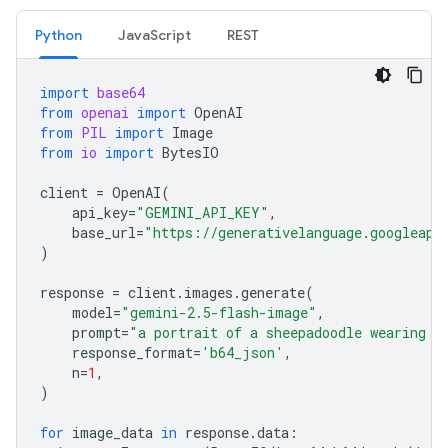
Python
JavaScript
REST
import
base64
from
openai
import
OpenAI
from
PIL
import
Image
from
io
import
BytesIO
client
=
OpenAI
(
api_key
=
"GEMINI_API_KEY"
,
base_url
=
"https://generativelanguage.googleapi
)
response
=
client
.
images
.
generate
(
model
=
"gemini-2.5-flash-image"
,
prompt
=
"a portrait of a sheepadoodle wearing a
response_format
=
'b64_json'
,
n
=
1
,
)
for
image_data
in
response
.
data
: