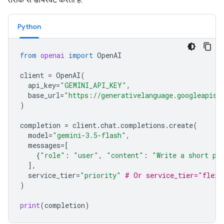
Python
from
openai
import
OpenAI
client
=
OpenAI
(
api_key
=
"GEMINI_API_KEY"
,
base_url
=
"https://generativelanguage.googleapis.
)
completion
=
client
.
chat
.
completions
.
create
(
model
=
"gemini-3.5-flash"
,
messages
=
[
{
"role"
:
"user"
,
"content"
:
"Write a short po
],
service_tier
=
"priority"
# Or service_tier="flex"
)
print
(
completion
)