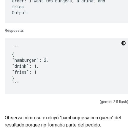
Order: I want two burgers, a drink, and
fries.
Respuesta:
```
{
"hamburger": 2,
"drink": 1,
"fries": 1
}
(gemini-2.5-flash)
Observa cómo se excluyó "hamburguesa con queso" del
resultado porque no formaba parte del pedido.