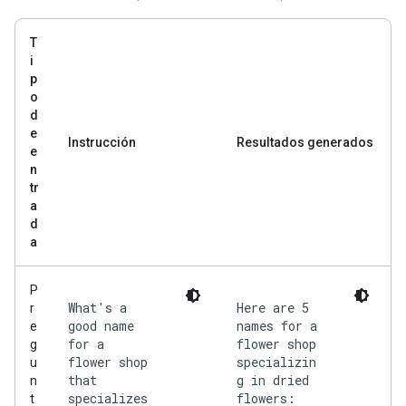
T
i
p
o
d
e
Instrucción
Resultados generados
e
n
tr
a
d
a
P
What's a
Here are 5
r
good name
names for a
e
for a
flower shop
g
flower shop
specializin
u
that
g in dried
n
specializes
flowers:
t