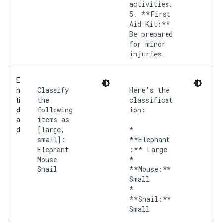
activities.
5. **First
Aid Kit:**
Be prepared
for minor
injuries.
E
Classify
Here's the
n
the
classificat
ti
following
ion:
d
items as
a
[large,
*
d
small]:
**Elephant
Elephant
:** Large
Mouse
*
Snail
**Mouse:**
Small
*
**Snail:**