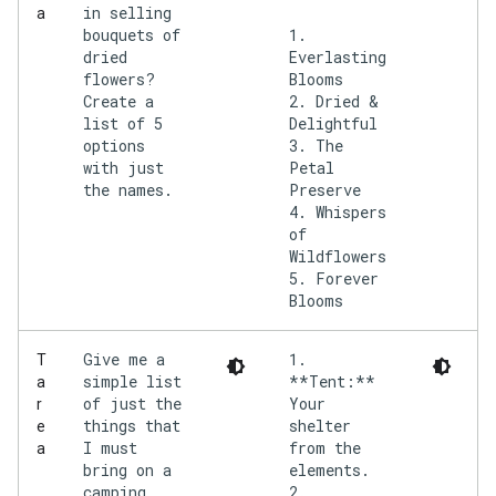
in selling
a
bouquets of
1.
dried
Everlasting
flowers?
Blooms
Create a
2. Dried &
list of 5
Delightful
options
3. The
with just
Petal
the names.
Preserve
4. Whispers
of
Wildflowers
5. Forever
Give me a
1.
T
simple list
**Tent:**
a
of just the
Your
r
things that
shelter
e
I must
from the
a
bring on a
elements.
camping
2.