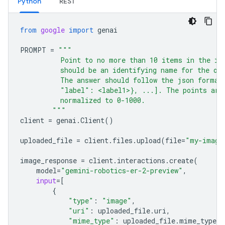
Python
REST
from
google
import
genai
PROMPT
=
"""
          Point to no more than 10 items in the im
          should be an identifying name for the ob
          The answer should follow the json format
          "label": <label1>}, ...]. The points are
          normalized to 0-1000.
        """
client
=
genai
.
Client
()
uploaded_file
=
client
.
files
.
upload
(
file
=
"my-image
image_response
=
client
.
interactions
.
create
(
model
=
"gemini-robotics-er-2-preview"
,
input
=
[
{
"type"
:
"image"
,
"uri"
:
uploaded_file
.
uri
,
"mime_type"
:
uploaded_file
.
mime_type