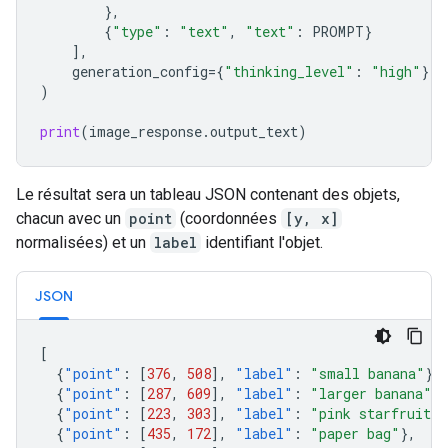
},
{
"type"
:
"text"
,
"text"
:
PROMPT
}
],
generation_config
=
{
"thinking_level"
:
"high"
},
)
print
(
image_response
.
output_text
)
Le résultat sera un tableau JSON contenant des objets,
chacun avec un
point
(coordonnées
[y, x]
normalisées) et un
label
identifiant l'objet.
JSON
[
{
"point"
:
[
376
,
508
],
"label"
:
"small banana"
},
{
"point"
:
[
287
,
609
],
"label"
:
"larger banana"
},
{
"point"
:
[
223
,
303
],
"label"
:
"pink starfruit"
}
{
"point"
:
[
435
,
172
],
"label"
:
"paper bag"
},