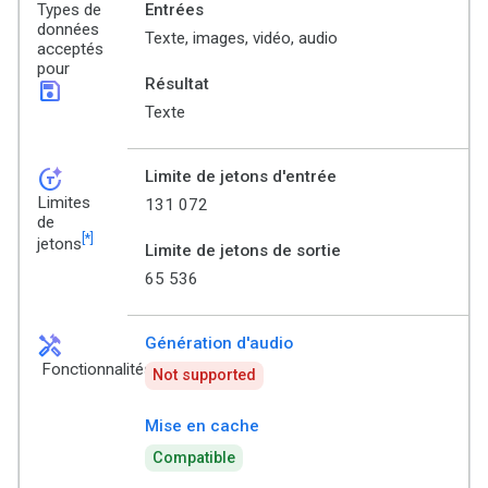
Types de
Entrées
données
Texte, images, vidéo, audio
acceptés
pour
Résultat
save
Texte
token_auto
Limite de jetons d'entrée
Limites
131 072
de
[*]
jetons
Limite de jetons de sortie
65 536
handyman
Génération d'audio
Fonctionnalités
Not supported
Mise en cache
Compatible