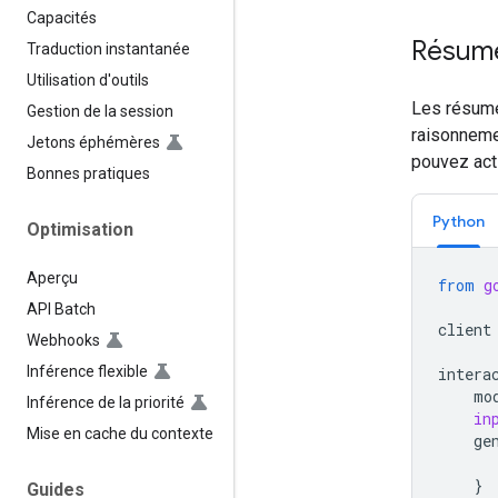
Capacités
Résumé
Traduction instantanée
Utilisation d'outils
Les résumé
Gestion de la session
raisonnemen
Jetons éphémères
pouvez act
Bonnes pratiques
Python
Optimisation
Aperçu
from
g
API Batch
client
Webhooks
Inférence flexible
intera
mo
Inférence de la priorité
in
Mise en cache du contexte
ge
}
Guides