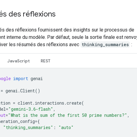
s des réflexions
s des réflexions fournissent des insights sur le processus de
t interne du modèle. Par défaut, seule la sortie finale est renv
iver les résumés des réflexions avec
thinking_summaries
:
JavaScript
REST
oogle
import
genai
=
genai
.
Client
()
ction
=
client
.
interactions
.
create
(
del
=
"gemini-3.6-flash"
,
put
=
"What is the sum of the first 50 prime numbers?"
,
neration_config
=
{
"thinking_summaries"
:
"auto"