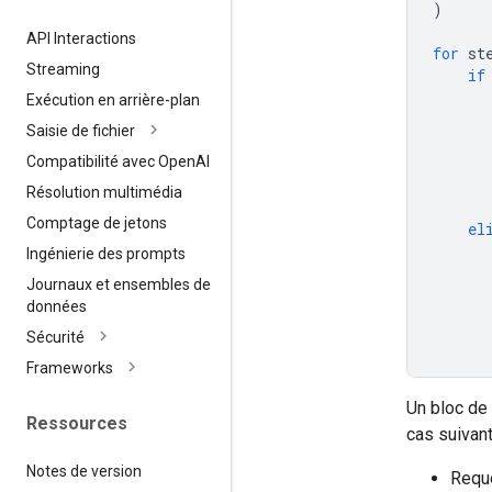
)
API Interactions
for
st
Streaming
if
Exécution en arrière-plan
Saisie de fichier
Compatibilité avec Open
AI
Résolution multimédia
Comptage de jetons
el
Ingénierie des prompts
Journaux et ensembles de
données
Sécurité
Frameworks
Un bloc de 
Ressources
cas suivant
Notes de version
Requê