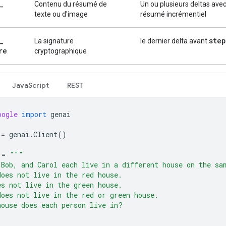
_
Contenu du résumé de
Un ou plusieurs deltas ave
texte ou d'image
résumé incrémentiel
_
step
La signature
le dernier delta avant
re
cryptographique
JavaScript
REST
oogle
import
genai
=
genai
.
Client
()
=
"""
 Bob, and Carol each live in a different house on the sa
does not live in the red house.
es not live in the green house.
does not live in the red or green house.
house does each person live in?