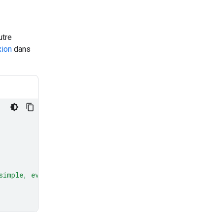
utre
xion
dans
simple, everyday example."