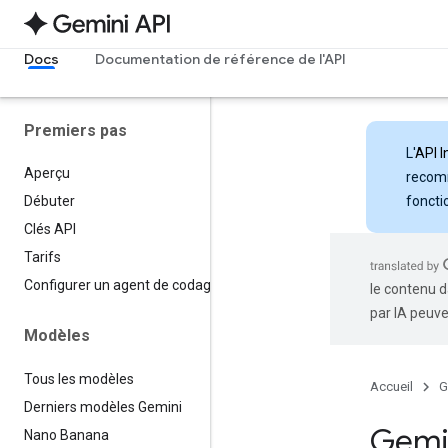
Docs
Documentation de référence de l'API
Premiers pas
L'
API I
Aperçu
recomm
foncti
Débuter
Clés API
Tarifs
Configurer un agent de codage
le contenu d
par IA peuve
Modèles
Tous les modèles
Accueil
G
Derniers modèles Gemini
Gemin
Nano Banana