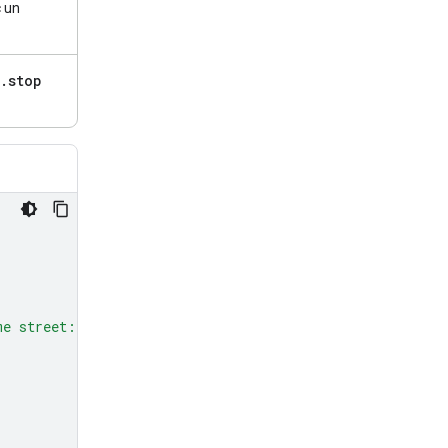
c un
.
stop
me street: red, green, and blue.