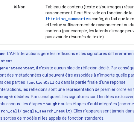
❌ Non
Tableau de contenu (texte et/ou images) résu
raisonnement. Peut être vide en fonction de la
thinking_summaries
config, du fait que le 
effectué suffisamment de raisonnement ou du
contenu (par exemple, les latents d'image peu
pas avoir de résumés de texte).
ue
: L'API Interactions gère les réflexions et les signatures différemment
ontent
:
generateContent
, il n'existe aucun bloc de réflexion dédié. Par conséqu
ont des métadonnées qui peuvent être associées à n'importe quelle part
s des parties
functionCall
ou dans la partie finale d'une réponse.
 Interactions, les réflexions sont une représentation de premier ordre en 
hought
dédiées. Par conséquent, les signatures sont limitées exclusiv
s connus : les étapes
thought
ou les étapes d'outil intégrées (comme
arch_call
/
google_search_result
). Elles n'apparaissent jamais dan
 les sorties de modèle ni les appels de fonction standards.