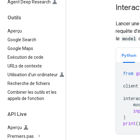
Agent Deep Research
Interac
Outils
Lancer une 
requête d'i
Aperçu
le
model
c
Google Search
Google Maps
Python
Exécution de code
URLs de contexte
from
g
Utilisation d'un ordinateur
Recherche de fichiers
client
Combiner les outils et les
intera
appels de fonction
mo
in
API Live
)
print
(
Aperçu
Premiers pas