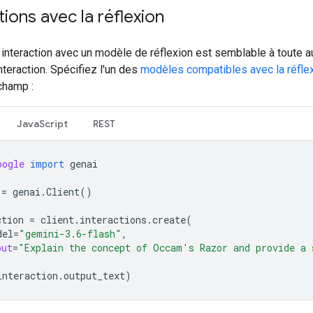
tions avec la réflexion
interaction avec un modèle de réflexion est semblable à toute a
nteraction. Spécifiez l'un des
modèles compatibles avec la réfle
hamp :
JavaScript
REST
oogle
import
genai
=
genai
.
Client
()
ction
=
client
.
interactions
.
create
(
del
=
"gemini-3.6-flash"
,
put
=
"Explain the concept of Occam's Razor and provide a 
interaction
.
output_text
)