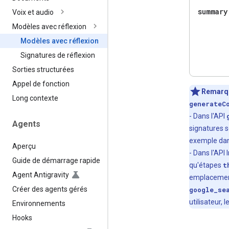
summary
Voix et audio
Modèles avec réflexion
Modèles avec réflexion
Signatures de réflexion
Sorties structurées
Appel de fonction
Remarq
Long contexte
generateC
- Dans l'API
Agents
signatures s
exemple dan
Aperçu
- Dans l'API
Guide de démarrage rapide
qu'étapes
t
Agent Antigravity
emplacement
Créer des agents gérés
google_se
utilisateur,
Environnements
Hooks