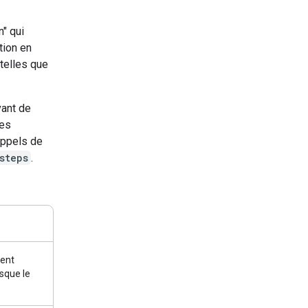
n" qui
tion en
telles que
vant de
pes
appels de
steps
.
ment
sque le