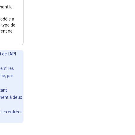
mant le
modèle a
 type de
vent ne
 de l'API
ent, les
ie, par
tant
ement à deux
s les entrées