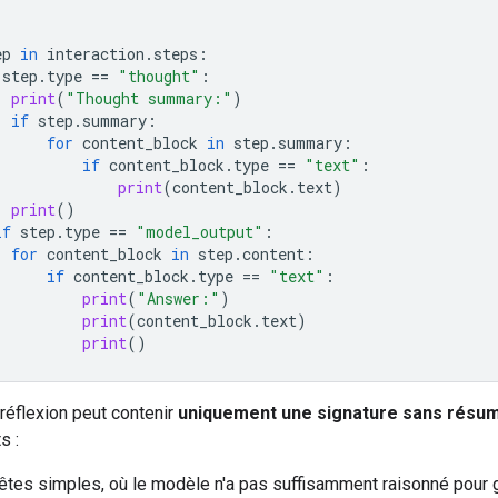
ep
in
interaction
.
steps
:
step
.
type
==
"thought"
:
print
(
"Thought summary:"
)
if
step
.
summary
:
for
content_block
in
step
.
summary
:
if
content_block
.
type
==
"text"
:
print
(
content_block
.
text
)
print
()
if
step
.
type
==
"model_output"
:
for
content_block
in
step
.
content
:
if
content_block
.
type
==
"text"
:
print
(
"Answer:"
)
print
(
content_block
.
text
)
print
()
réflexion peut contenir
uniquement une signature sans résu
s :
tes simples, où le modèle n'a pas suffisamment raisonné pour 