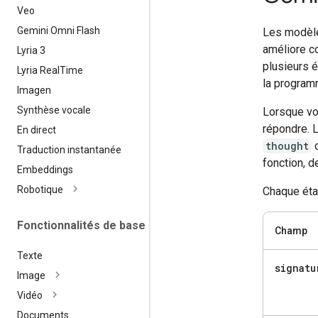
Veo
Gemini Omni Flash
Les modèl
améliore c
Lyria 3
plusieurs é
Lyria Real
Time
la program
Imagen
Synthèse vocale
Lorsque vou
répondre. 
En direct
thought
d
Traduction instantanée
fonction, d
Embeddings
Robotique
Chaque éta
Fonctionnalités de base
Champ
Texte
signatu
Image
Vidéo
Documents