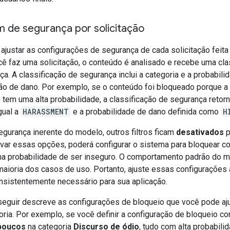
m de segurança por solicitação
ajustar as configurações de segurança de cada solicitação feita 
ê faz uma solicitação, o conteúdo é analisado e recebe uma cla
a. A classificação de segurança inclui a categoria e a probabili
ção de dano. Por exemplo, se o conteúdo foi bloqueado porque a
tem uma alta probabilidade, a classificação de segurança retorn
gual a
HARASSMENT
e a probabilidade de dano definida como
H
egurança inerente do modelo, outros filtros ficam
desativados
p
ivar essas opções, poderá configurar o sistema para bloquear c
a probabilidade de ser inseguro. O comportamento padrão do 
maioria dos casos de uso. Portanto, ajuste essas configurações
onsistentemente necessário para sua aplicação.
 seguir descreve as configurações de bloqueio que você pode aj
oria. Por exemplo, se você definir a configuração de bloqueio c
poucos
na categoria
Discurso de ódio
, tudo com alta probabili