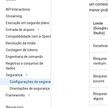
um conteúd
API Interactions
menor prob
Streaming
Execução em segundo plano
Limite
(Google 
Entrada de arquivo
Studio)
Compatibilidade com a Open
AI
Resolução da mídia
Desativa
Contagem de tokens
Engenharia de comando
Bloquear
nenhum
Registros e conjuntos de
dados
Segurança
Bloquear
poucos
Configurações de segurança
Orientações de segurança
Bloquear
Frameworks
alguns
Recursos