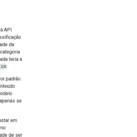
à API.
ssificação
dade da
 categoria
ada teria a
IGH
.
or padrão.
onteúdo
modelo
 apenas se
ustar em
omo
dade de ser