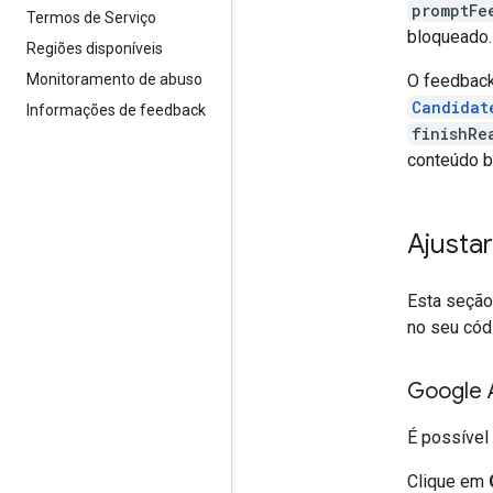
promptFe
Termos de Serviço
bloqueado.
Regiões disponíveis
O feedback
Monitoramento de abuso
Candidat
Informações de feedback
finishRe
conteúdo b
Ajusta
Esta seção
no seu cód
Google A
É possível
Clique em