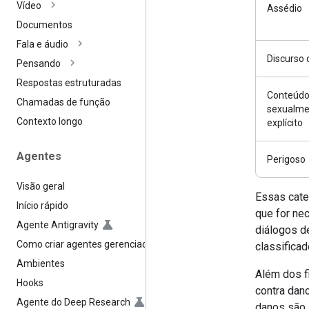
Vídeo
Assédio
Documentos
Fala e áudio
Discurso 
Pensando
Respostas estruturadas
Conteúd
Chamadas de função
sexualme
Contexto longo
explícito
Agentes
Perigoso
Visão geral
Essas cate
Início rápido
que for ne
Agente Antigravity
diálogos d
Como criar agentes gerenciados
classifica
Ambientes
Além dos f
Hooks
contra dan
Agente do Deep Research
danos são 