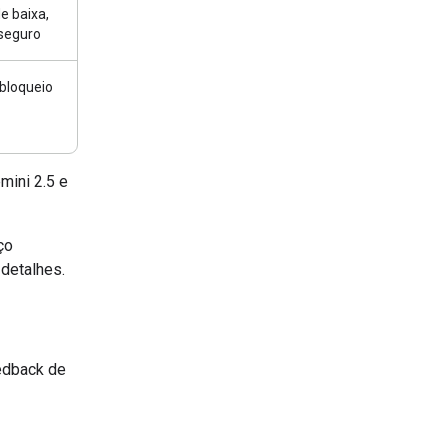
e baixa,
 seguro
 bloqueio
ini 2.5 e
ço
detalhes.
edback de