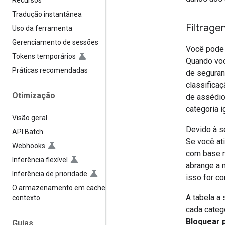
Recursos
Tradução instantânea
Filtrage
Uso da ferramenta
Gerenciamento de sessões
Você pode 
Tokens temporários
Quando voc
Práticas recomendadas
de seguranç
classifica
Otimização
de assédio 
categoria i
Visão geral
Devido à s
API Batch
Se você at
Webhooks
com base n
Inferência flexível
abrange a 
Inferência de prioridade
isso for c
O armazenamento em cache de
A tabela a
contexto
cada categ
Bloquear 
Guias