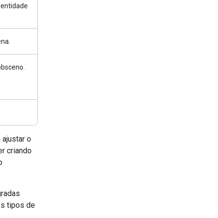
dentidade
ena.
obsceno.
 ajustar o
r criando
o
gradas
s tipos de