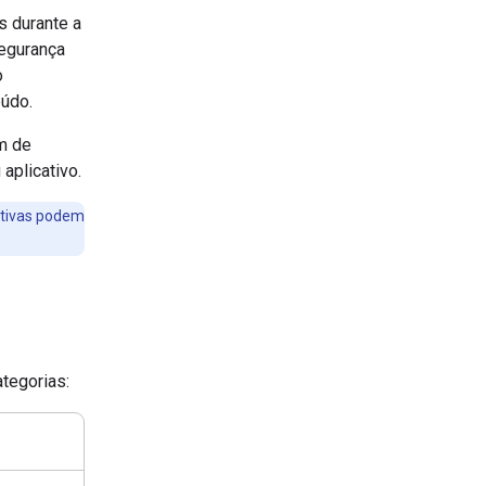
s durante a
segurança
o
eúdo.
em de
aplicativo.
itivas podem
tegorias: