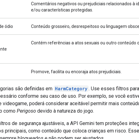
Comentários negativos ou prejudiciais relacionados à i
e/ou características protegidas.
de ódio
Conteúdo grosseiro, desrespeitoso ou linguagem obsc
o
Contém referências a atos sexuais ou outro conteúdo 
nte
Promove, facilita ou encoraja atos prejudiciais.
gorias são definidas em
HarmCategory
. Use esses filtros para
cessário conforme seu caso de uso. Por exemplo, se você estive
e videogame, poderá considerar aceitável permitir mais conteúd
do como
Perigoso
devido à natureza do jogo.
iltros de segurança ajustáveis, a API Gemini tem proteções inte
os principais, como conteúdo que coloca crianças em risco. Esse
sempre bloqueados e não podem ser ajustados.