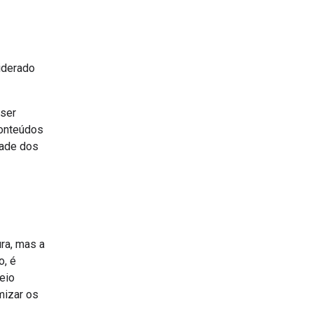
iderado
 ser
conteúdos
dade dos
ra, mas a
o, é
eio
mizar os