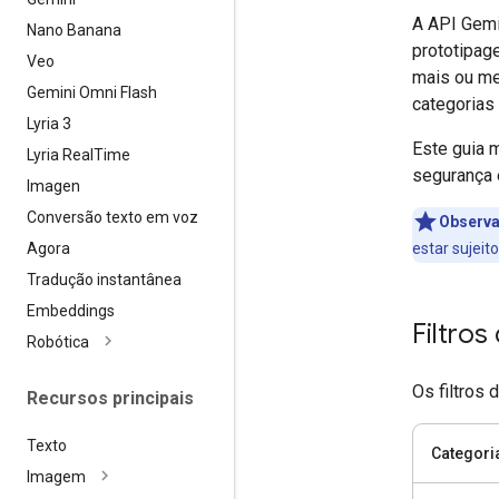
A API Gemi
Nano Banana
prototipag
Veo
mais ou me
Gemini Omni Flash
categorias 
Lyria 3
Este guia 
Lyria Real
Time
segurança 
Imagen
Conversão texto em voz
Observ
Agora
estar sujeit
Tradução instantânea
Embeddings
Filtro
Robótica
Os filtros
Recursos principais
Texto
Categori
Imagem