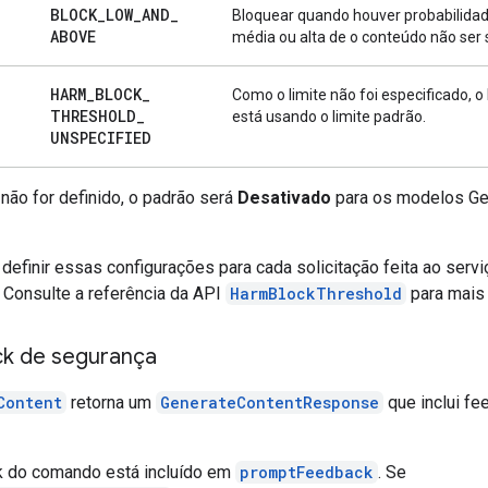
BLOCK
_
LOW
_
AND
_
Bloquear quando houver probabilidad
ABOVE
média ou alta de o conteúdo não ser
HARM
_
BLOCK
_
Como o limite não foi especificado, o
THRESHOLD
_
está usando o limite padrão.
UNSPECIFIED
 não for definido, o padrão será
Desativado
para os modelos Gem
definir essas configurações para cada solicitação feita ao servi
. Consulte a referência da API
HarmBlockThreshold
para mais 
k de segurança
Content
retorna um
GenerateContentResponse
que inclui fe
 do comando está incluído em
promptFeedback
. Se