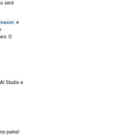
ão será
Reason
e
o
hes. O
AI Studio e
no painel