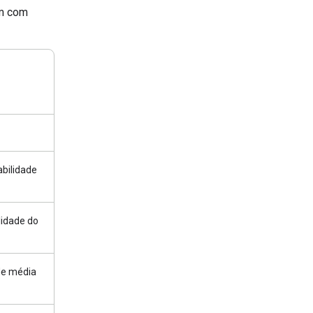
em com
abilidade
lidade do
de média