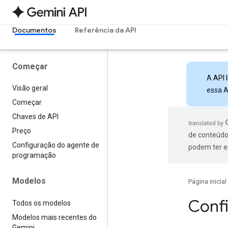
Documentos
Referência da API
Começar
A
API 
Visão geral
essa A
Começar
Chaves de API
Preço
de conteúdo
Configuração do agente de
podem ter e
programação
Modelos
Página inicial
Conf
Todos os modelos
Modelos mais recentes do
Gemini