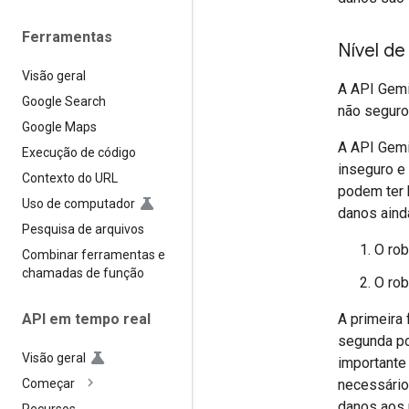
Ferramentas
Nível de
Visão geral
A API Gemi
Google Search
não segur
Google Maps
A API Gemi
Execução de código
inseguro e
Contexto do URL
podem ter 
Uso de computador
danos aind
Pesquisa de arquivos
O rob
Combinar ferramentas e
chamadas de função
O rob
A primeira
API em tempo real
segunda po
Visão geral
importante
necessário
Começar
danos aos u