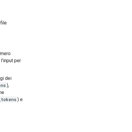
file
umero
l'input per
gi dei
ens
),
che
_tokens
) e