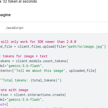
o
: 32 token al secondo
magine
JavaScript
 will only work for SDK newer than 2.0.0
ed_file
=
client
.
files
.
upload
(
file
=
"path/to/image.jpg"
)
t tokens for image + text
tokens
=
client
.
models
.
count_tokens
(
del
=
"gemini-3.6-flash"
,
ntents
=
[
"Tell me about this image"
,
uploaded_file
]
f
"Total tokens: 
{
total_tokens
}
"
)
rate with image
ction
=
client
.
interactions
.
create
(
del
=
"gemini-3.6-flash"
,
put
=
[