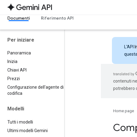
Documenti
Riferimento API
Per iniziare
L'API
I
Panoramica
questa 
Inizia
Chiavi API
Prezzi
contenuti nel
Configurazione dell'agente di
potrebbero c
codifica
Modelli
Home page
Tutti i modelli
Compr
Ultimi modelli Gemini