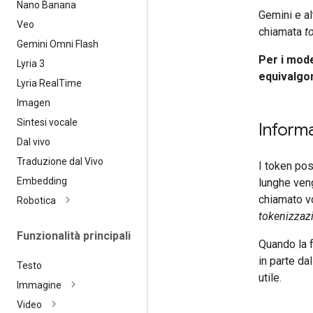
Nano Banana
Gemini e al
Veo
chiamata
t
Gemini Omni Flash
Per i mode
Lyria 3
equivalgon
Lyria Real
Time
Imagen
Sintesi vocale
Informa
Dal vivo
Traduzione dal Vivo
I token po
Embedding
lunghe veng
chiamato vo
Robotica
tokenizzaz
Funzionalità principali
Quando la f
in parte da
Testo
utile.
Immagine
Video