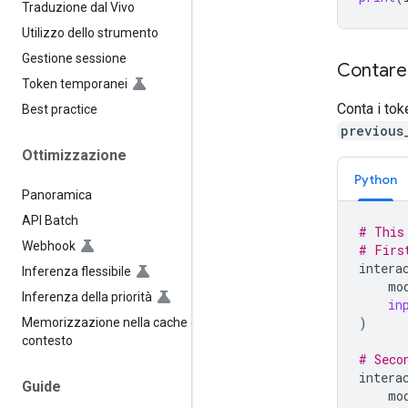
Traduzione dal Vivo
Utilizzo dello strumento
Gestione sessione
Contare 
Token temporanei
Conta i tok
Best practice
previous
Ottimizzazione
Python
Panoramica
API Batch
# This
Webhook
# Firs
intera
Inferenza flessibile
mo
Inferenza della priorità
in
)
Memorizzazione nella cache del
contesto
# Seco
intera
Guide
mo