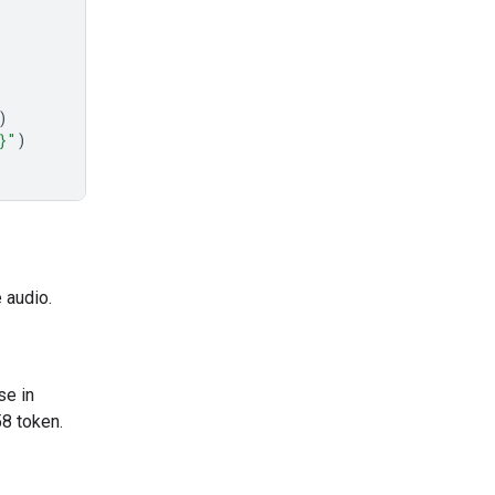
)
}
"
)
 audio.
se in
58 token.