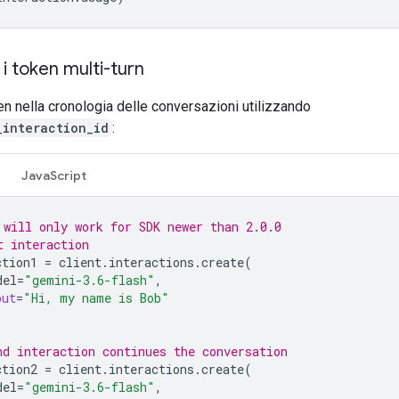
i token multi-turn
en nella cronologia delle conversazioni utilizzando
_interaction_id
:
JavaScript
 will only work for SDK newer than 2.0.0
t interaction
ction1
=
client
.
interactions
.
create
(
del
=
"gemini-3.6-flash"
,
put
=
"Hi, my name is Bob"
nd interaction continues the conversation
ction2
=
client
.
interactions
.
create
(
del
=
"gemini-3.6-flash"
,