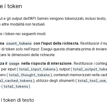
e i token
put e gli output dell'API Gemini vengono tokenizzati, inclusi testo, 
altre modalità non testuali.
e i token nei seguenti modi:
ama
count_tokens
con l'input della richiesta.
Restituisce il n
e di token
solo nell'input
. Esegui questa chiamata prima di inviare 
icare le dimensioni delle richieste.
zza il
usage
nella risposta di interazione.
Restituisce i conteg
 per input (
total_input_tokens
), output (
total_output_tok
ero (
total_thought_tokens
), contenuti memorizzati nella ca
al_cached_tokens
), utilizzo degli strumenti (
total_tool_use
 (
total_tokens
).
i token di testo