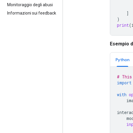
Monitoraggio degli abusi
]
Informazioni sui feedback
)
print
(
Esempio di 
Python
# This
import
with
o
im
intera
mo
in