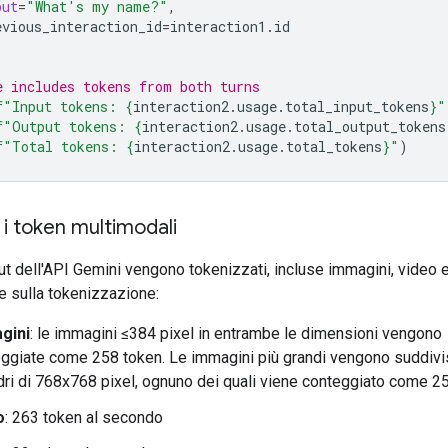
put
=
"What's my name?"
,
evious_interaction_id
=
interaction1
.
id
e includes tokens from both turns
f
"Input tokens: 
{
interaction2
.
usage
.
total_input_tokens
}
"
f
"Output tokens: 
{
interaction2
.
usage
.
total_output_tokens
f
"Total tokens: 
{
interaction2
.
usage
.
total_tokens
}
"
)
i token multimodali
nput dell'API Gemini vengono tokenizzati, incluse immagini, video e
e sulla tokenizzazione:
gini
: le immagini ≤384 pixel in entrambe le dimensioni vengono
ggiate come 258 token. Le immagini più grandi vengono suddivi
dri di 768x768 pixel, ognuno dei quali viene conteggiato come 2
o
: 263 token al secondo