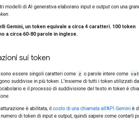
tri modelli di AI generativa elaborano input e output con una granu
oken
.
lli Gemini, un token equivale a circa 4 caratteri. 100 token
o a circa 60-80 parole in inglese.
zioni sui token
ssono essere singoli caratteri come
z
o parole intere come
cat
ono suddivise in più token. L'insieme di tutti i token utilizzati d
cabolario e il processo di suddivisione del testo in token è chi
ione
.
atturazione è abilitata, il
costo di una chiamata all'API Gemini
è d
l numero di token di input e output, quindi sapere come contarli 