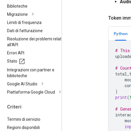
Audi
Biblioteche
Migrazione
Token im
Limiti di frequenza
Dati di fatturazione
Python
Risoluzione dei problemi relativi
all'API
# This
Errori API
upload
Stato
# Coun
Integrazioni con partner e
total_
biblioteche
mo
Google AI Studio
co
)
Piattaforma Google Cloud
print
(
Criteri
# Gene
intera
Termini di servizio
mo
in
Regioni disponibili