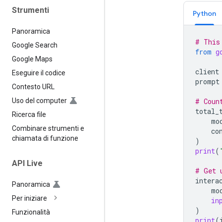
Strumenti
Python
Panoramica
# This
Google Search
from
g
Google Maps
client
Eseguire il codice
prompt
Contesto URL
# Coun
Uso del computer
total_
Ricerca file
mo
Combinare strumenti e
co
chiamata di funzione
)
print
(
API Live
# Get 
intera
Panoramica
mo
Per iniziare
in
)
Funzionalità
print
(