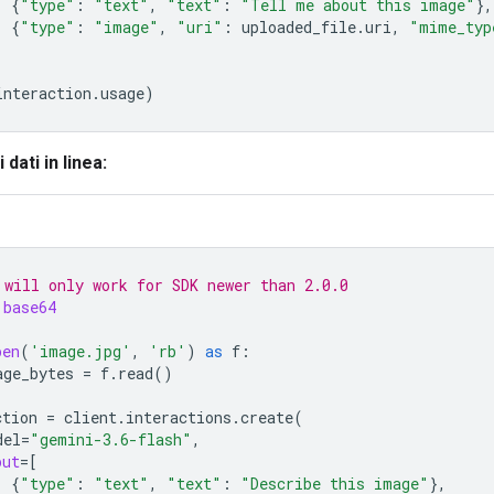
{
"type"
:
"text"
,
"text"
:
"Tell me about this image"
},
{
"type"
:
"image"
,
"uri"
:
uploaded_file
.
uri
,
"mime_typ
interaction
.
usage
)
dati in linea:
 will only work for SDK newer than 2.0.0
base64
pen
(
'image.jpg'
,
'rb'
)
as
f
:
age_bytes
=
f
.
read
()
ction
=
client
.
interactions
.
create
(
del
=
"gemini-3.6-flash"
,
put
=
[
{
"type"
:
"text"
,
"text"
:
"Describe this image"
},