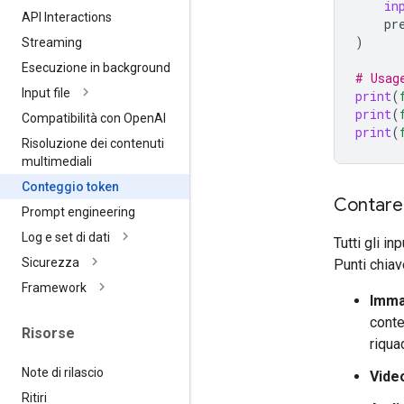
in
API Interactions
pr
)
Streaming
Esecuzione in background
# Usag
Input file
print
(
print
(
Compatibilità con Open
AI
print
(
Risoluzione dei contenuti
multimediali
Conteggio token
Contare 
Prompt engineering
Log e set di dati
Tutti gli i
Sicurezza
Punti chiav
Framework
Imma
conte
Risorse
riqua
Note di rilascio
Vide
Ritiri