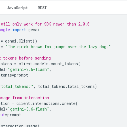
JavaScript
REST
 will only work for SDK newer than 2.0.0
oogle
import
genai
=
genai
.
Client
()
=
"The quick brown fox jumps over the lazy dog."
t tokens before sending
tokens
=
client
.
models
.
count_tokens
(
del
=
"gemini-3.6-flash"
,
ntents
=
prompt
"total_tokens:"
,
total_tokens
.
total_tokens
)
usage from interaction
ction
=
client
.
interactions
.
create
(
del
=
"gemini-3.6-flash"
,
put
=
prompt
interaction
.
usage
)