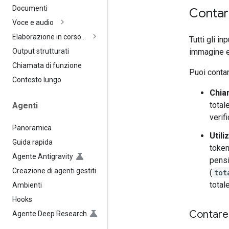
Documenti
Contar
Voce e audio
Elaborazione in corso…
Tutti gli in
immagine e 
Output strutturati
Chiamata di funzione
Puoi contar
Contesto lungo
Chi
total
Agenti
verif
Panoramica
Utili
Guida rapida
token
Agente Antigravity
pensi
Creazione di agenti gestiti
(
tot
totale
Ambienti
Hooks
Contare 
Agente Deep Research