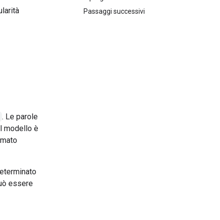
larità
Passaggi successivi
. Le parole
al modello è
amato
eterminato
può essere