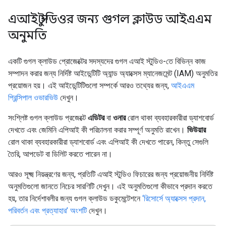
এআই স্টুডিওর জন্য গুগল ক্লাউড আইএএম
অনুমতি
একটি গুগল ক্লাউড প্রোজেক্টের সদস্যদের গুগল এআই স্টুডিও-তে বিভিন্ন কাজ
সম্পাদন করার জন্য নির্দিষ্ট আইডেন্টিটি অ্যান্ড অ্যাক্সেস ম্যানেজমেন্ট (IAM) অনুমতির
প্রয়োজন হয়। এই আইডেন্টিটিগুলো সম্পর্কে আরও তথ্যের জন্য,
আইএএম
প্রিন্সিপাল ওভারভিউ
দেখুন।
সংশ্লিষ্ট গুগল ক্লাউড প্রজেক্টে
এডিটর
বা
ওনার
রোল থাকা ব্যবহারকারীরা ড্যাশবোর্ড
দেখতে এবং জেমিনি এপিআই কী পরিচালনা করার সম্পূর্ণ অনুমতি রাখেন।
ভিউয়ার
রোল থাকা ব্যবহারকারীরা ড্যাশবোর্ড এবং এপিআই কী দেখতে পারেন, কিন্তু সেগুলি
তৈরি, আপডেট বা ডিলিট করতে পারেন না।
আরও সূক্ষ্ম নিয়ন্ত্রণের জন্য, প্রতিটি এআই স্টুডিও ফিচারের জন্য প্রয়োজনীয় নির্দিষ্ট
অনুমতিগুলো জানতে নিচের সারণিটি দেখুন। এই অনুমতিগুলো কীভাবে প্রদান করতে
হয়, তার নির্দেশাবলীর জন্য গুগল ক্লাউড ডকুমেন্টেশনে
‘রিসোর্সে অ্যাক্সেস প্রদান,
পরিবর্তন এবং প্রত্যাহার’ অংশটি
দেখুন।