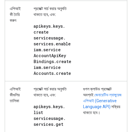
এপিআই
প্রজেক্ট সার্চ করার
অনুমতি
কী তৈরি
থাকতে হবে, এবং:
করুন
apikeys
.
keys
.
create
serviceusage
.
services
.
enable
iam
.
service
Account
Api
Key
Bindings
.
create
iam
.
service
Accounts
.
create
এপিআই
প্রজেক্ট সার্চ করার
অনুমতি
গুগল ক্লাউড প্রজেক্টে
কীগুলির
থাকতে হবে, এবং:
অবশ্যই
জেনারেটিভ ল্যাঙ্গুয়েজ
তালিকা
এপিআই (Generative
apikeys
.
keys
.
Language API)
সক্রিয়
list
থাকতে হবে।
serviceusage
.
services
.
get