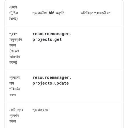
এআই
স্টুডিও
প্রয়োজনীয় IAM অনুমতি
অতিরিক্ত প্রয়োজনীয়তা
বৈশিষ্ট্য
resourcemanager
.
প্রকল্প
projects
.
get
অনুসন্ধান
করুন
(প্রকল্প
আমদানি
করুন)
resourcemanager
.
প্রকল্পের
projects
.
update
নাম
পরিবর্তন
করুন
কোটা স্তর
প্রযোজ্য নয়
প্রদর্শন
করুন