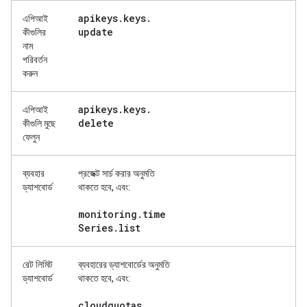
apikeys
.
keys
.
এপিআই
update
কীগুলির
নাম
পরিবর্তন
করুন
apikeys
.
keys
.
এপিআই
delete
কীগুলি মুছে
ফেলুন
ব্যবহার
প্রজেক্ট সার্চ করার
অনুমতি
ড্যাশবোর্ড
থাকতে হবে, এবং:
monitoring
.
time
Series
.
list
রেট লিমিট
ব্যবহারের ড্যাশবোর্ডের
অনুমতি
ড্যাশবোর্ড
থাকতে হবে, এবং:
cloudquotas
.