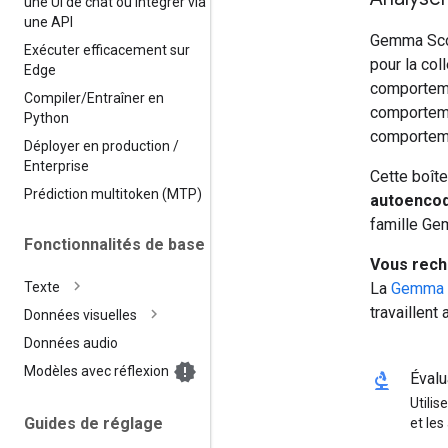
une UI de chat ou intégrer via
une API
Gemma Scop
Exécuter efficacement sur
pour la co
Edge
comporteme
Compiler
/
Entraîner en
comporteme
Python
comporteme
Déployer en production
/
Enterprise
Cette boît
Prédiction multitoken (MTP)
autoencod
famille Ge
Fonctionnalités de base
Vous rech
La
Gemma 
Texte
travaillen
Données visuelles
Données audio
Modèles avec réflexion
biotech
Éval
Utili
Guides de réglage
et le