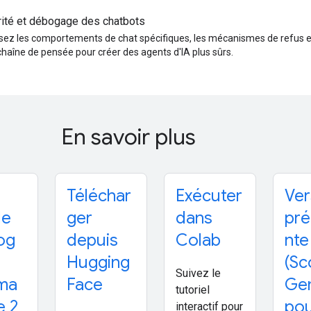
ité et débogage des chatbots
sez les comportements de chat spécifiques, les mécanismes de refus et 
chaîne de pensée pour créer des agents d'IA plus sûrs.
En savoir plus
Téléchar
Exécuter
Ver
le
ger
dans
pr
og
depuis
Colab
nte
Hugging
(Sc
Suivez le
ma
Face
Ge
tutoriel
e 2
po
interactif pour