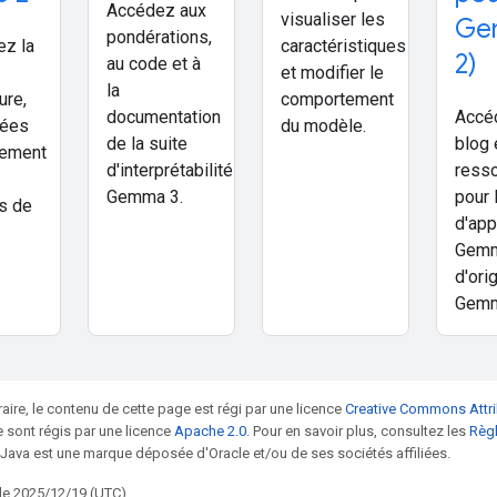
Accédez aux
visualiser les
Ge
pondérations,
ez la
caractéristiques
2)
au code et à
et modifier le
la
ure,
comportement
documentation
Accé
nées
du modèle.
de la suite
blog 
nement
d'interprétabilité
ress
Gemma 3.
pour 
s de
d'app
Gem
d'ori
Gemm
raire, le contenu de cette page est régi par une licence
Creative Commons Attri
 sont régis par une licence
Apache 2.0
. Pour en savoir plus, consultez les
Règl
 Java est une marque déposée d'Oracle et/ou de ses sociétés affiliées.
 le 2025/12/19 (UTC).