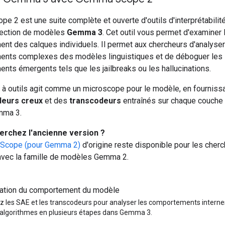
e 2 est une suite complète et ouverte d'outils d'interprétabilit
llection de modèles
Gemma 3
. Cet outil vous permet d'examiner 
nt des calques individuels. Il permet aux chercheurs d'analyser
nts complexes des modèles linguistiques et de déboguer les
nts émergents tels que les jailbreaks ou les hallucinations.
e à outils agit comme un microscope pour le modèle, en fourniss
eurs creux
et des
transcodeurs
entraînés sur chaque couche 
mma 3.
erchez l'ancienne version ?
Scope (pour Gemma 2)
d'origine reste disponible pour les cherc
t avec la famille de modèles Gemma 2.
uation du comportement du modèle
sez les SAE et les transcodeurs pour analyser les comportements inter
s algorithmes en plusieurs étapes dans Gemma 3.