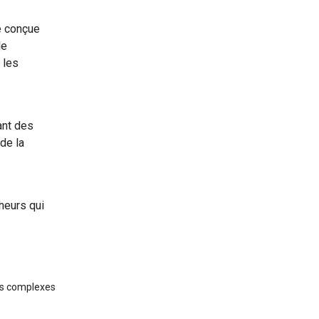
é conçue
le
 les
ant des
de la
heurs qui
nes complexes