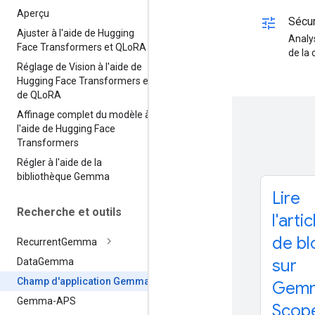
Aperçu
tune
Sécur
Ajuster à l'aide de Hugging
Analy
Face Transformers et QLo
RA
de la 
Réglage de Vision à l'aide de
Hugging Face Transformers et
de QLo
RA
Affinage complet du modèle à
l'aide de Hugging Face
Transformers
Régler à l'aide de la
bibliothèque Gemma
Lire
Recherche et outils
l'artic
de bl
Recurrent
Gemma
sur
Data
Gemma
Champ d'application Gemma
Gem
Gemma-APS
Scop