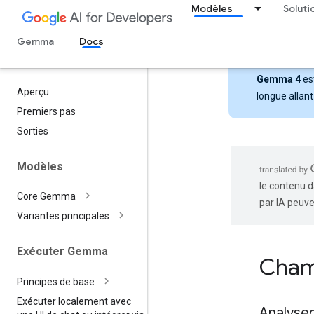
Modèles
Soluti
Gemma
Docs
Gemma 4
est
Aperçu
longue allant
Premiers pas
Sorties
Modèles
le contenu d
Core Gemma
par IA peuve
Variantes principales
Exécuter Gemma
Cham
Principes de base
Exécuter localement avec
Analyse