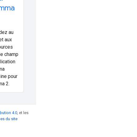
mma
dez au
et aux
ources
le champ
lication
ma
gine pour
a 2.
bution 4.0
, et les
es du site