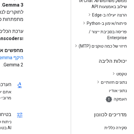
ממשק משתמש של Chat או
Gemma 3
.
שילוב באמצעות API
לחוקרים לנת
הרצה יעילה ב-Edge
מתפתחות כמו
פיתוח
/
אימון ב-Python
ערכת הכלים 
פריסה בסביבת ייצור
/
Enterprise
ו
anscoders
חיזוי של כמה טוקנים (MTP)
מחפשים את
היקף Gemma המקורי (ל-Gemma 2)
יכולות הליבה
Gemma 2.
טקסט
נתונים חזותיים
biotech
הערכת
נתוני אודיו
מרובי-שלב
העמקה
tune
בטיחות
מדריכים לכוונון
ניתוח ש
סקירה כללית
AI בטוחים יותר.