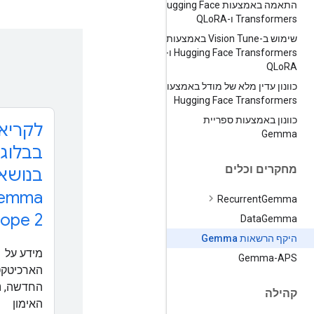
התאמה באמצעות Hugging Face
Transformers ו-QLo
RA
שימוש ב-Vision Tune באמצעות
Hugging Face Transformers ו-
QLo
RA
כוונון עדין מלא של מודל באמצעות
Hugging Face Transformers
כוונון באמצעות ספריית
לקריא
Gemma
בבלוג
מחקרים וכלים
בנושא
emma
Recurrent
Gemma
ope 2
Data
Gemma
היקף הרשאות Gemma
מידע על
Gemma-APS
הארכיטקט
החדשה, נת
קהילה
האימון