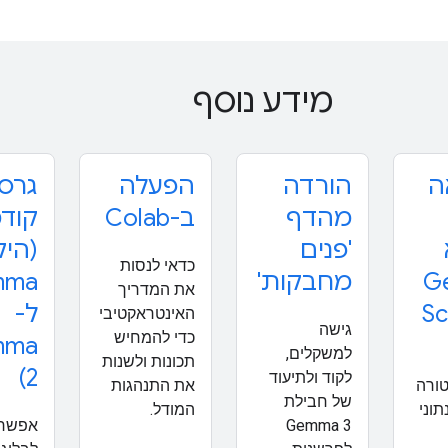
מידע נוסף
ה
הורדה
הפעלה
גרס
מהדף
ב-Colab
קוד
'פנים
(הי
כדאי לנסות
G
מחבקות'
mma
את המדריך
Sc
ל-
האינטראקטיבי
גישה
כדי להמחיש
mma
למשקלים,
תכונות ולשנות
2)
לקוד ולתיעוד
ורה
את התנהגות
של חבילת
וני
המודל.
Gemma 3
אפשר 