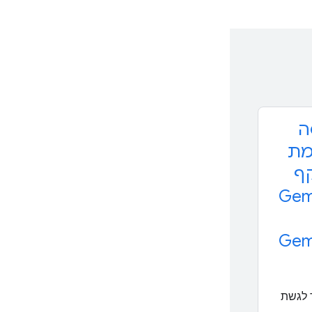
ה
מת
קף
Ge
Ge
לגשת