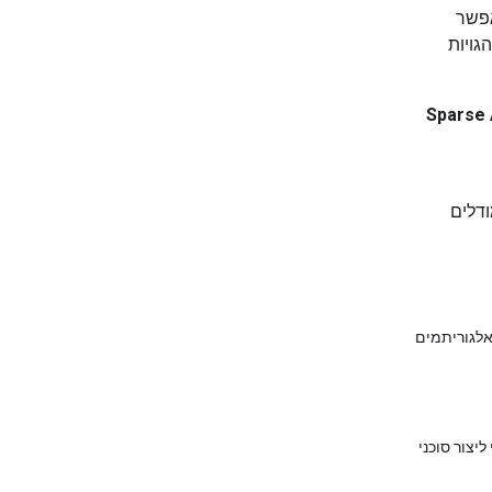
אפשר
גויות
Sparse 
דלים
בות ואלגוריתמים
יצור סוכני