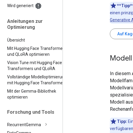
**Tipp*
Wird generiert
einen prinzi
Generative A
Anleitungen zur
Optimierung
Auf Kag
Übersicht
Mit Hugging Face Transformers
und QLo
RA optimieren
Modell
Vision Tune mit Hugging Face
Transformers und QLo
RA
In diesem 
Vollständige Modelloptimierung
Modellfami
mit Hugging Face Transformers
Modellvari
Mit der Gemma-Bibliothek
spezialisi
optimieren
Modell aus
Rechenanfo
Forschung und Tools
Tipp:
Ei
Recurrent
Gemma
verfügbaren
Data
Gemma