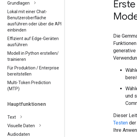
Erste
Grundlagen
Lokal mit einer Chat-
Mode
Benutzeroberfläche
ausführen oder über die API
einbinden
Die Gemma-
Effizient auf Edge-Geräten
Funktionen
ausführen
generative
Modell in Python erstellen
/
Verwendung
trainieren
Für Produktion
/
Enterprise
Wähle
bereitstellen
bereit
Multi-Token Prediction
Wähle
(MTP)
und s
Comm
Hauptfunktionen
Dieser Leit
Text
Testen
der
Visuelle Daten
Ihre Anwen
Audiodaten