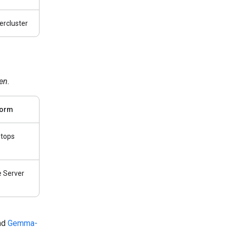
ercluster
en.
form
ptops
e Server
und
Gemma-