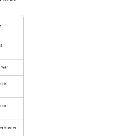
m
ps
rver
 und
 und
ercluster