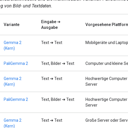
g von Bild- und Textdaten.
Eingabe ➔
Variante
Vorgesehene Plattfor
Ausgabe
Gemma 2
Text ➔ Text
Mobilgeräte und Lapto
(Kern)
PaliGemma 2
Text, Bilder ➔ Text
Computer und kleine Se
Gemma 2
Text ➔ Text
Hochwertige Computer
(Kern)
Server
PaliGemma 2
Text, Bilder ➔ Text
Hochwertige Computer
Server
Gemma 2
Text ➔ Text
Große Server oder Serv
(Kern)