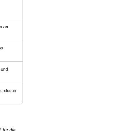
erver
ps
 und
ercluster
 für die