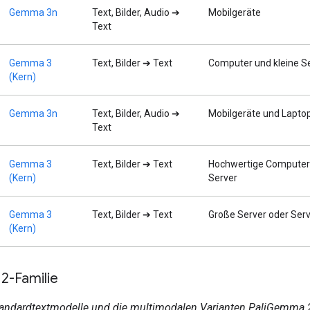
Gemma 3n
Text, Bilder, Audio ➔
Mobilgeräte
Text
Gemma 3
Text, Bilder ➔ Text
Computer und kleine S
(Kern)
Gemma 3n
Text, Bilder, Audio ➔
Mobilgeräte und Lapto
Text
Gemma 3
Text, Bilder ➔ Text
Hochwertige Computer
(Kern)
Server
Gemma 3
Text, Bilder ➔ Text
Große Server oder Serv
(Kern)
-Familie
andardtextmodelle und die multimodalen Varianten PaliGemma 2