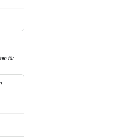
ten für
m