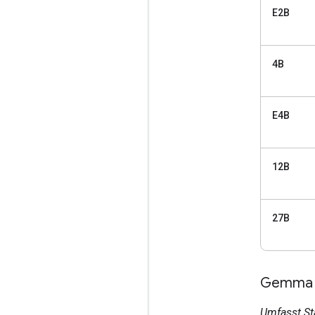
E2B
4B
E4B
12B
27B
Gemma 2
Umfasst St