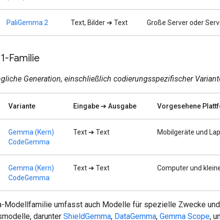
PaliGemma 2
Text, Bilder ➔ Text
Große Server oder Serv
-Familie
gliche Generation, einschließlich codierungsspezifischer Variant
Variante
Eingabe ➔ Ausgabe
Vorgesehene Platt
Gemma (Kern)
Text ➔ Text
Mobilgeräte und La
CodeGemma
Gemma (Kern)
Text ➔ Text
Computer und klein
CodeGemma
Modellfamilie umfasst auch Modelle für spezielle Zwecke und
modelle, darunter
ShieldGemma
,
DataGemma
,
Gemma Scope
, 