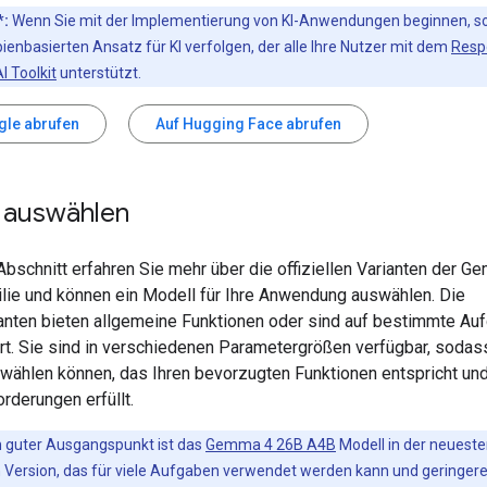
*:
Wenn Sie mit der Implementierung von KI-Anwendungen beginnen, sol
pienbasierten Ansatz für KI verfolgen, der alle Ihre Nutzer mit dem
Resp
I Toolkit
unterstützt.
gle abrufen
Auf Hugging Face abrufen
 auswählen
Abschnitt erfahren Sie mehr über die offiziellen Varianten der G
lie und können ein Modell für Ihre Anwendung auswählen. Die
anten bieten allgemeine Funktionen oder sind auf bestimmte Au
ert. Sie sind in verschiedenen Parametergrößen verfügbar, sodas
wählen können, das Ihren bevorzugten Funktionen entspricht und
rderungen erfüllt.
n guter Ausgangspunkt ist das
Gemma 4 26B A4B
Modell in der neuest
 Version, das für viele Aufgaben verwendet werden kann und geringer