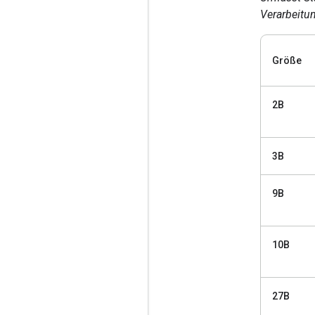
Verarbeitun
Größe
2B
3B
9B
10B
27B