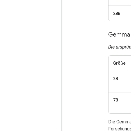
28B
Gemma 1
Die ursprün
Größe
2B
7B
Die Gemma-
Forschungs