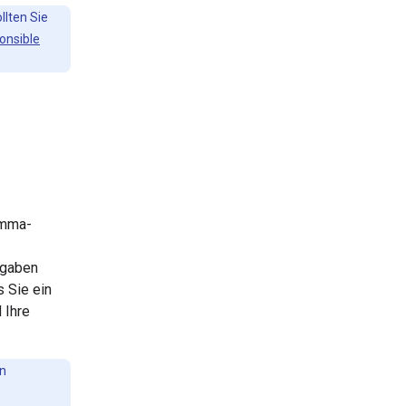
lten Sie
onsible
emma-
fgaben
s Sie ein
 Ihre
en
e