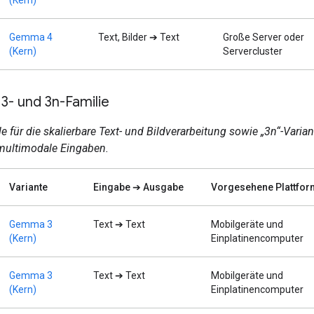
Gemma 4
Text, Bilder ➔ Text
Große Server oder
(Kern)
Servercluster
- und 3n-Familie
 für die skalierbare Text- und Bildverarbeitung sowie „3n“-Varian
 multimodale Eingaben.
Variante
Eingabe ➔ Ausgabe
Vorgesehene Plattfor
Gemma 3
Text ➔ Text
Mobilgeräte und
(Kern)
Einplatinencomputer
Gemma 3
Text ➔ Text
Mobilgeräte und
(Kern)
Einplatinencomputer