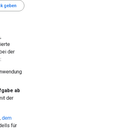
k geben
,
ierte
bei der
:
 Anwendung
fgabe ab
mit der
,
dem
lls für