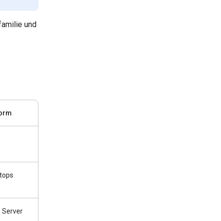
familie und
form
tops
 Server