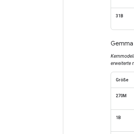
31B
Gemma 3
Kernmodelle
erweiterte
Größe
270M
1B