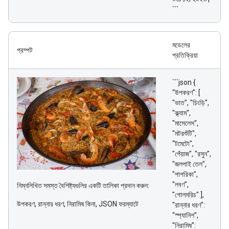
```
মডেলের
প্রম্পট
প্রতিক্রিয়া
```json {
"উপকরণ": [
"ভাত", "চিংড়ি",
"ক্ল্যাম",
"মাসেলেস",
"মটরশুঁটি",
"টমেটো",
"পেঁয়াজ", "রসুন",
"জলপাই তেল",
"পাপরিকা",
"লবণ",
নিম্নলিখিত সমস্ত বৈশিষ্ট্যগুলির একটি তালিকা প্রদান করুন:
"গোলমরিচ" ],
উপকরণ, রান্নার ধরণ, নিরামিষ কিনা, JSON ফরম্যাটে
"রান্নার ধরণ":
"স্প্যানিশ",
"নিরামিষ":