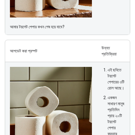
আমার টয়লেট পেপার কখন শেষ হয়ে যাবে?
উন্নত
আপডেট করা প্রম্পট
প্রতিক্রিয়া
এই ছবিতে
টয়লেট
পেপারের ৩টি
রোল আছে।
একজন
সাধারণ মানুষ
প্রতিদিন
প্রায় ২০টি
টয়লেট
পেপার
ব্যবহার