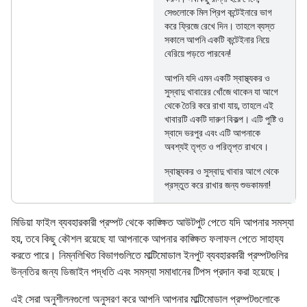
সেগুলোকে মিল প্রিপ কন্টেইনারে ভাগ
করে ফ্রিজে রেখে দিন। তাহলে ব্যস্ত
সকালে আপনি একটি কন্টেইনার নিয়ে
বেরিয়ে পড়তে পারবেন!
আপনি যদি এমন একটি স্বাস্থ্যকর ও
সুস্বাদু খাবারের খোঁজে থাকেন যা আগে
থেকে তৈরি করে রাখা যায়, তাহলে এই
খাবারটি একটি দারুণ বিকল্প। এটি পুষ্টি ও
স্বাদে ভরপুর এবং এটি আপনাকে
অবশ্যই তৃপ্ত ও পরিতৃপ্ত রাখবে।
স্বাস্থ্যকর ও সুস্বাদু খাবার আগে থেকে
প্রস্তুত করে রাখার জন্য শুভকামনা!
মিডিয়া ফাইল ব্যবহারকারী প্রম্পট থেকে কাঙ্ক্ষিত আউটপুট পেতে যদি আপনার সমস্যা
হয়, তবে কিছু কৌশল রয়েছে যা আপনাকে আপনার কাঙ্ক্ষিত ফলাফল পেতে সাহায্য
করতে পারে। নিম্নলিখিত বিভাগগুলিতে মাল্টিমোডাল ইনপুট ব্যবহারকারী প্রম্পটগুলির
উন্নতির জন্য ডিজাইন পদ্ধতি এবং সমস্যা সমাধানের টিপস প্রদান করা হয়েছে।
এই সেরা অনুশীলনগুলো অনুসরণ করে আপনি আপনার মাল্টিমোডাল প্রম্পটগুলোকে