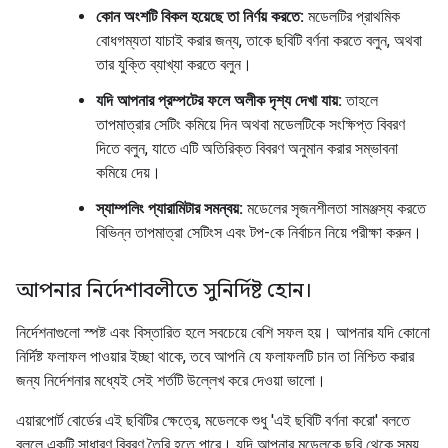
কোন অংশটি বিকল হয়েছে তা নির্ণয় করতে:
মডেলটির প্রাথমিক
বোধগম্যতা যাচাই করার জন্য, তাকে ছবিটি বর্ণনা করতে বলুন, অথবা
তার যুক্তি ব্যাখ্যা করতে বলুন।
যদি আপনার প্রম্পটের ফলে অলীক দৃশ্য দেখা যায়:
তাহলে
তাপমাত্রার সেটিং কমিয়ে দিন অথবা মডেলটিকে সংক্ষিপ্ত বিবরণ
দিতে বলুন, যাতে এটি অতিরিক্ত বিবরণ অনুমান করার সম্ভাবনা
কমিয়ে দেয়।
স্যাম্পলিং প্যারামিটার সমন্বয়:
মডেলের সৃজনশীলতা সামঞ্জস্য করতে
বিভিন্ন তাপমাত্রা সেটিংস এবং টপ-কে নির্বাচন নিয়ে পরীক্ষা করুন।
আপনার নির্দেশাবলীতে সুনির্দিষ্ট হোন।
নির্দেশনাগুলো স্পষ্ট এবং বিস্তারিত হলে সবচেয়ে বেশি সফল হয়। আপনার যদি কোনো
নির্দিষ্ট ফলাফল পাওয়ার ইচ্ছা থাকে, তবে আপনি যে ফলাফলটি চান তা নিশ্চিত করার
জন্য নির্দেশনার মধ্যেই সেই শর্তটি উল্লেখ করে দেওয়া ভালো।
এয়ারপোর্ট বোর্ডের এই ছবিটির ক্ষেত্রে, মডেলকে শুধু 'এই ছবিটি বর্ণনা করো' বলতে
বললে একটি সাধারণ বিবরণ তৈরি হতে পারে। যদি আপনার মডেলকে ছবি থেকে সময়