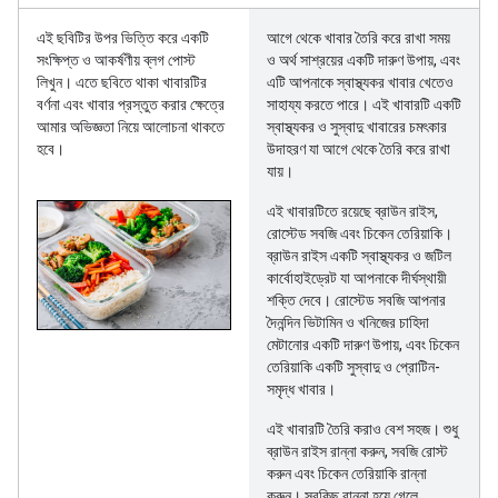
এই ছবিটির উপর ভিত্তি করে একটি
আগে থেকে খাবার তৈরি করে রাখা সময়
সংক্ষিপ্ত ও আকর্ষণীয় ব্লগ পোস্ট
ও অর্থ সাশ্রয়ের একটি দারুণ উপায়, এবং
লিখুন। এতে ছবিতে থাকা খাবারটির
এটি আপনাকে স্বাস্থ্যকর খাবার খেতেও
বর্ণনা এবং খাবার প্রস্তুত করার ক্ষেত্রে
সাহায্য করতে পারে। এই খাবারটি একটি
আমার অভিজ্ঞতা নিয়ে আলোচনা থাকতে
স্বাস্থ্যকর ও সুস্বাদু খাবারের চমৎকার
হবে।
উদাহরণ যা আগে থেকে তৈরি করে রাখা
যায়।
এই খাবারটিতে রয়েছে ব্রাউন রাইস,
রোস্টেড সবজি এবং চিকেন তেরিয়াকি।
ব্রাউন রাইস একটি স্বাস্থ্যকর ও জটিল
কার্বোহাইড্রেট যা আপনাকে দীর্ঘস্থায়ী
শক্তি দেবে। রোস্টেড সবজি আপনার
দৈনন্দিন ভিটামিন ও খনিজের চাহিদা
মেটানোর একটি দারুণ উপায়, এবং চিকেন
তেরিয়াকি একটি সুস্বাদু ও প্রোটিন-
সমৃদ্ধ খাবার।
এই খাবারটি তৈরি করাও বেশ সহজ। শুধু
ব্রাউন রাইস রান্না করুন, সবজি রোস্ট
করুন এবং চিকেন তেরিয়াকি রান্না
করুন। সবকিছু রান্না হয়ে গেলে,