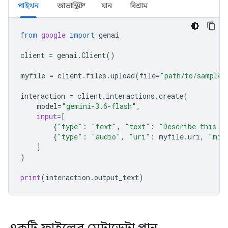
পাইথন
জাভাস্ক্রিপ্ট
যান
বিশ্রাম
from
google
import
genai
client
=
genai
.
Client
()
myfile
=
client
.
files
.
upload
(
file
=
"path/to/sample.
interaction
=
client
.
interactions
.
create
(
model
=
"gemini-3.6-flash"
,
input
=
[
{
"type"
:
"text"
,
"text"
:
"Describe this a
{
"type"
:
"audio"
,
"uri"
:
myfile
.
uri
,
"mim
]
)
print
(
interaction
.
output_text
)