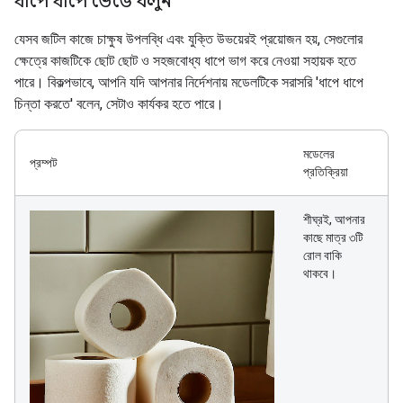
ধাপে ধাপে ভেঙে বলুন
যেসব জটিল কাজে চাক্ষুষ উপলব্ধি এবং যুক্তি উভয়েরই প্রয়োজন হয়, সেগুলোর
ক্ষেত্রে কাজটিকে ছোট ছোট ও সহজবোধ্য ধাপে ভাগ করে নেওয়া সহায়ক হতে
পারে। বিকল্পভাবে, আপনি যদি আপনার নির্দেশনায় মডেলটিকে সরাসরি 'ধাপে ধাপে
চিন্তা করতে' বলেন, সেটাও কার্যকর হতে পারে।
মডেলের
প্রম্পট
প্রতিক্রিয়া
শীঘ্রই, আপনার
কাছে মাত্র ৩টি
রোল বাকি
থাকবে।