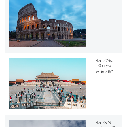
শহর: বেইজিং,
দর্শনীয় স্থান:
ফরবিডেন সিটি
শহর: রিও ডি