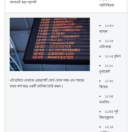
আপডেট করা প্রম্পট
প্রতিক্রিয়া
১০:৫০
মস্কো
১১:০৫
এডিনবরা
১১:০৫ লন্ডন
১১:১০
বুখারেস্ট
এই ছবিতে দেখানো এয়ারপোর্ট বোর্ড থেকে সময় এবং শহরের
১১:৩০
তথ্য পার্স করে একটি তালিকা তৈরি করুন।
কিয়েভ
১১:৩৫
ডাবলিন
১১:৪৫ পূর্ব
মিডল্যান্ডস
১২:১৫