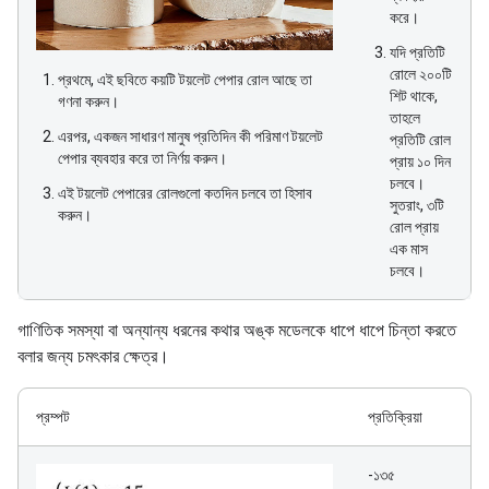
করে।
যদি প্রতিটি
রোলে ২০০টি
প্রথমে, এই ছবিতে কয়টি টয়লেট পেপার রোল আছে তা
শিট থাকে,
গণনা করুন।
তাহলে
এরপর, একজন সাধারণ মানুষ প্রতিদিন কী পরিমাণ টয়লেট
প্রতিটি রোল
পেপার ব্যবহার করে তা নির্ণয় করুন।
প্রায় ১০ দিন
চলবে।
এই টয়লেট পেপারের রোলগুলো কতদিন চলবে তা হিসাব
সুতরাং, ৩টি
করুন।
রোল প্রায়
এক মাস
চলবে।
গাণিতিক সমস্যা বা অন্যান্য ধরনের কথার অঙ্ক মডেলকে ধাপে ধাপে চিন্তা করতে
বলার জন্য চমৎকার ক্ষেত্র।
প্রম্পট
প্রতিক্রিয়া
-১৩৫