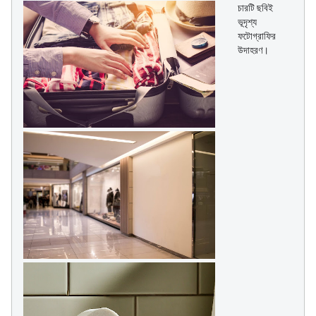
চারটি ছবিই
ভূদৃশ্য
ফটোগ্রাফির
উদাহরণ।