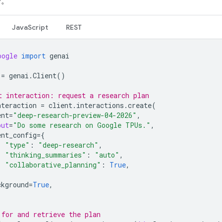
告。
JavaScript
REST
oogle
import
genai
=
genai
.
Client
()
t interaction: request a research plan
nteraction
=
client
.
interactions
.
create
(
ent
=
"deep-research-preview-04-2026"
,
put
=
"Do some research on Google TPUs."
,
ent_config
=
{
"type"
:
"deep-research"
,
"thinking_summaries"
:
"auto"
,
"collaborative_planning"
:
True
,
ckground
=
True
,
 for and retrieve the plan