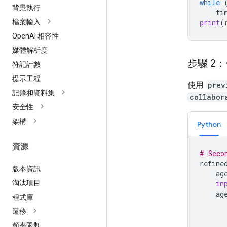
while
背景執行
ti
print
(
檔案輸入
Open
AI 相容性
媒體解析度
步驟 2：
符記計數
提示工程
使用
prev
記錄和資料集
collabor
安全性
架構
Python
資源
# Seco
refine
版本資訊
ag
淘汰項目
in
ag
程式庫
遷移
頻率限制