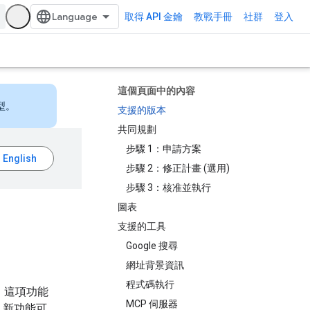
取得 API 金鑰
教戰手冊
社群
登入
這個頁面中的內容
型。
支援的版本
共同規劃
步驟 1：申請方案
步驟 2：修正計畫 (選用)
步驟 3：核准並執行
圖表
支援的工具
Google 搜尋
網址背景資訊
程式碼執行
作。這項功能
MCP 伺服器
。新功能可