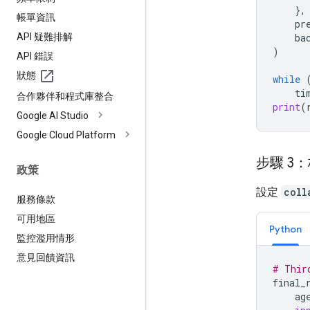
},
帳單資訊
pr
API 疑難排解
ba
)
API 錯誤
狀態
while
ti
合作夥伴和程式庫整合
print
(
Google AI Studio
Google Cloud Platform
步驟 3
政策
設定
coll
服務條款
可用地區
Python
監控濫用情形
意見回饋資訊
# Thir
final_
ag