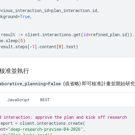
evious_interaction_id
=
plan_interaction
.
id
,
ckground
=
True
,
(
result
:=
client
.
interactions
.
get
(
id
=
refined_plan
.
id
))
.
me
.
sleep
(
5
)
result
.
steps
[
-
1
]
.
content
[
0
]
.
text
)
：核准並執行
aborative_planning=False
(或省略) 即可核准計畫並開始研
JavaScript
REST
d interaction: approve the plan and kick off research
report
=
client
.
interactions
.
create
(
ent
=
"deep-research-preview-04-2026"
,