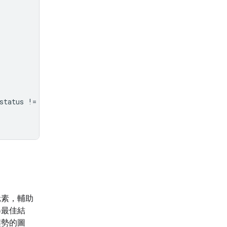
status
!=
"completed"
:
元素，輔助
得最佳結
趨勢的圖