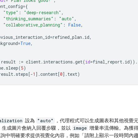
put
=
"Plan looks good!"
,
ent_config
=
{
"type"
:
"deep-research"
,
"thinking_summaries"
:
"auto"
,
"collaborative_planning"
:
False
,
evious_interaction_id
=
refined_plan
.
id
,
ckground
=
True
,
(
result
:=
client
.
interactions
.
get
(
id
=
final_report
.
id
))
.
me
.
sleep
(
5
)
result
.
steps
[
-
1
]
.
content
[
0
]
.
text
)
alization
設為
"auto"
，代理程式可以生成圖表和其他視覺
 生成圖片會納入回覆步驟，並以
image
增量串流傳輸。為獲
查詢中明確要求提供視覺化內容，例如「請附上顯示一段時間內