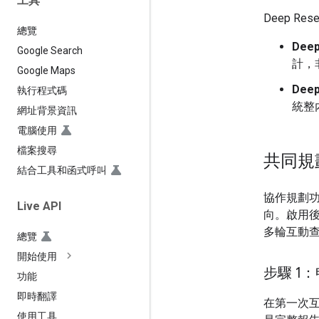
工具
Deep Re
總覽
Deep
Google Search
計，
Google Maps
Deep
執行程式碼
統整
網址背景資訊
電腦使用
檔案搜尋
共同規
結合工具和函式呼叫
協作規劃
Live API
向。啟用
多輪互動
總覽
開始使用
步驟 1
功能
即時翻譯
在第一次
使用工具