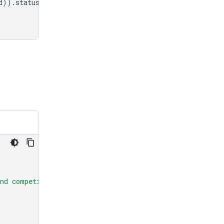
d
))
.
status
!=
"completed"
:
nd competitor hardware, and less on the history."
,