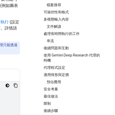
檔案搜尋
(例如圖表
可操控性和格式
多模態輸入內容
景執行
(設定
文件解讀
新。詳情請
處理長時間執行的工作
串流
h 代理只能透過
後續問題和互動
使用 Gemini Deep Research 代理的
時機
代理程式設定
適用情形與定價
預估費用
安全考量
最佳做法
限制
後續步驟