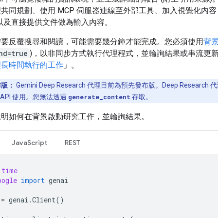
共同規劃、使用 MCP 伺服器連線至外部工具、加入視覺化內容 
以及直接提供文件做為輸入內容。
需要反覆搜尋和閱讀，可能需要幾分鐘才能完成。您必須使用
背
nd=true
)，以非同步方式執行代理程式，並輪詢結果或串流更
理長時間執行的工作
」。
布版：
Gemini Deep Research 代理目前為預先發布版。Deep Researc
 API
使用。您無法透過
generate_content
存取。
說明如何在背景啟動研究工作，並輪詢結果。
JavaScript
REST
time
oogle
import
genai
=
genai
.
Client
()