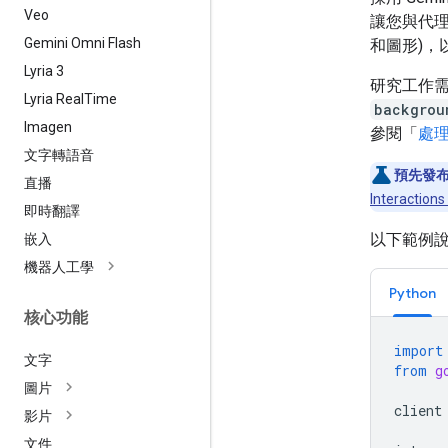
Veo
讓您與代理
Gemini Omni Flash
和圖形)，
Lyria 3
研究工作
Lyria Real
Time
backgrou
Imagen
參閱「
處
文字轉語音
預先發
直播
Interactions
即時翻譯
以下範例
嵌入
機器人工學
Python
核心功能
import
文字
from
g
圖片
client
影片
文件