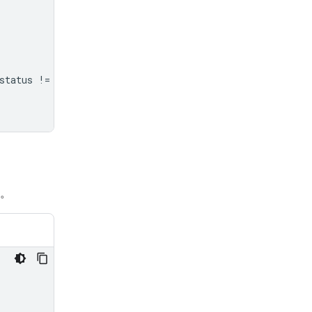
status
!=
"completed"
:
究。