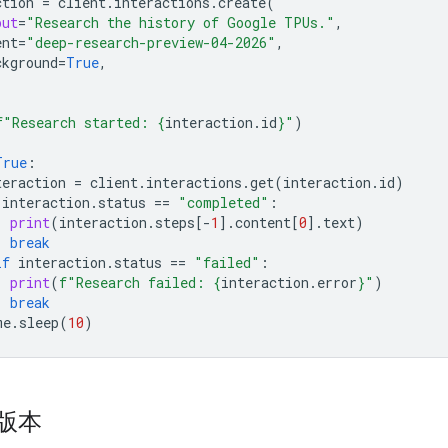
ction
=
client
.
interactions
.
create
(
put
=
"Research the history of Google TPUs."
,
ent
=
"deep-research-preview-04-2026"
,
ckground
=
True
,
f
"Research started: 
{
interaction
.
id
}
"
)
True
:
teraction
=
client
.
interactions
.
get
(
interaction
.
id
)
interaction
.
status
==
"completed"
:
print
(
interaction
.
steps
[
-
1
]
.
content
[
0
]
.
text
)
break
if
interaction
.
status
==
"failed"
:
print
(
f
"Research failed: 
{
interaction
.
error
}
"
)
break
me
.
sleep
(
10
)
版本