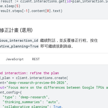
(
result
:=
client
.
interactions
.
get
(
id
=
plan_interaction
.
i
me
.
sleep
(
5
)
result
.
steps
[
-
1
]
.
content
[
0
]
.
text
)
修正計畫 (選用)
ious_interaction_id
繼續對話，並反覆修正行程。按住
ative_planning=True
即可繼續規劃路線。
JavaScript
REST
nd interaction: refine the plan
d_plan
=
client
.
interactions
.
create
(
ent
=
"deep-research-preview-04-2026"
,
put
=
"Focus more on the differences between Google TPUs a
ent_config
=
{
"type"
:
"deep-research"
,
"thinking_summaries"
:
"auto"
,
"collaborative_planning"
:
True
,