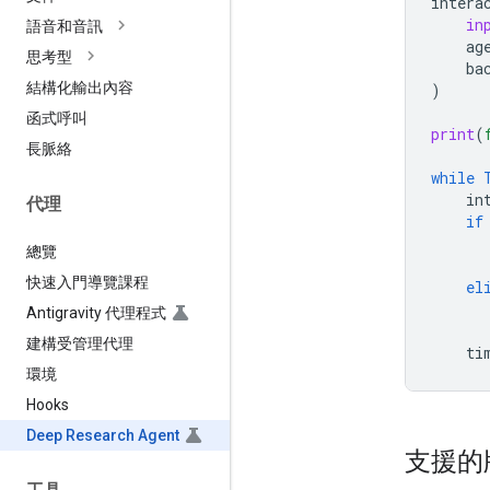
intera
in
語音和音訊
ag
思考型
ba
結構化輸出內容
)
函式呼叫
print
(
長脈絡
while
in
代理
if
總覽
快速入門導覽課程
el
Antigravity 代理程式
建構受管理代理
ti
環境
Hooks
Deep Research Agent
支援的