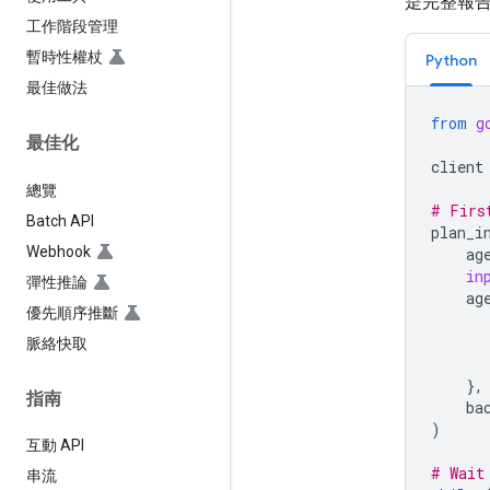
是完整報
工作階段管理
暫時性權杖
Python
最佳做法
from
g
最佳化
client
總覽
# Firs
Batch API
plan_i
Webhook
ag
in
彈性推論
ag
優先順序推斷
脈絡快取
},
指南
ba
)
互動 API
# Wait
串流