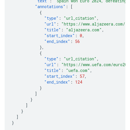
"text"
:
"Spain won Euro 2024, defeating 
"annotations"
:
[
{
"type"
:
"url_citation"
,
"url"
:
"https://www.aljazeera.com/sp
"title"
:
"aljazeera.com"
,
"start_index"
:
0
,
"end_index"
:
56
},
{
"type"
:
"url_citation"
,
"url"
:
"https://www.uefa.com/euro202
"title"
:
"uefa.com"
,
"start_index"
:
57
,
"end_index"
:
124
}
]
}
]
}
]
}