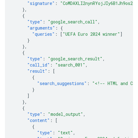
"signature"
:
"CoMDAXLI2nynRYojJIy6B1Jh9os2cr
},
{
"type"
:
"google_search_call"
,
"arguments"
:
{
"queries"
:
[
"UEFA Euro 2024 winner"
]
}
},
{
"type"
:
"google_search_result"
,
"call_id"
:
"search_001"
,
"result"
:
[
{
"search_suggestions"
:
"<!-- HTML and CSS
}
]
},
{
"type"
:
"model_output"
,
"content"
:
[
{
"type"
:
"text"
,