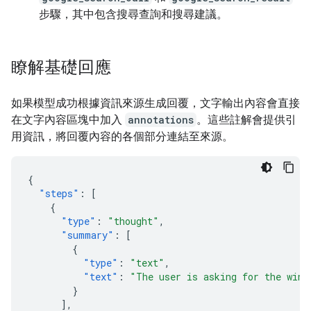
步驟，其中包含搜尋查詢和搜尋建議。
瞭解基礎回應
如果模型成功根據資訊來源生成回覆，文字輸出內容會直接
在文字內容區塊中加入
annotations
。這些註解會提供引
用資訊，將回覆內容的各個部分連結至來源。
{
"steps"
:
[
{
"type"
:
"thought"
,
"summary"
:
[
{
"type"
:
"text"
,
"text"
:
"The user is asking for the winn
}
],