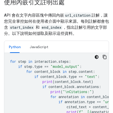
使用內嵌引文註明出處
API 會在文字內容區塊中傳回內嵌
url_citation
註解，讓
您完全掌控如何在使用者介面中顯示來源。每則註解都會包
含
start_index
和
end_index
，指出註解引用的文字部
分。以下說明如何擷取及顯示這些資料。
Python
JavaScript
for
step
in
interaction
.
steps
:
if
step
.
type
==
"model_output"
:
for
content_block
in
step
.
content
:
if
content_block
.
type
==
"text"
:
print
(
content_block
.
text
)
if
content_block
.
annotations
:
print
(
"
\n
Citations:"
)
for
annotation
in
content_block
if
annotation
.
type
==
"url
cited_text
=
content_bl
print
(
f
"  [
{
annotation