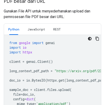
PDF besar dari URL
Gunakan File API untuk menyederhanakan upload dan
pemrosesan file PDF besar dari URL:
Python
JavaScript
REST
from
google
import
genai
import
io
import
httpx
client
=
genai
.
Client
()
long_context_pdf_path
=
"https://arxiv.org/pdf/231
doc_io
=
io
.
BytesIO
(
httpx
.
get
(
long_context_pdf_pat
sample_doc
=
client
.
files
.
upload
(
file
=
doc_io
,
config
=
dict
(
mime_type
=
'application/pdf'
)