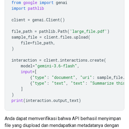
from
google
import
genai
import
pathlib
client
=
genai
.
Client
()
file_path
=
pathlib
.
Path
(
'large_file.pdf'
)
sample_file
=
client
.
files
.
upload
(
file
=
file_path
,
)
interaction
=
client
.
interactions
.
create
(
model
=
"gemini-3.6-flash"
,
input
=
[
{
"type"
:
"document"
,
"uri"
:
sample_file
.
u
{
"type"
:
"text"
,
"text"
:
"Summarize this 
]
)
print
(
interaction
.
output_text
)
Anda dapat memverifikasi bahwa API berhasil menyimpan
file yang diupload dan mendapatkan metadatanya dengan