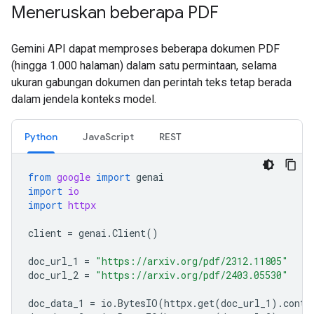
Meneruskan beberapa PDF
Gemini API dapat memproses beberapa dokumen PDF
(hingga 1.000 halaman) dalam satu permintaan, selama
ukuran gabungan dokumen dan perintah teks tetap berada
dalam jendela konteks model.
Python
JavaScript
REST
from
google
import
genai
import
io
import
httpx
client
=
genai
.
Client
()
doc_url_1
=
"https://arxiv.org/pdf/2312.11805"
doc_url_2
=
"https://arxiv.org/pdf/2403.05530"
doc_data_1
=
io
.
BytesIO
(
httpx
.
get
(
doc_url_1
)
.
conte