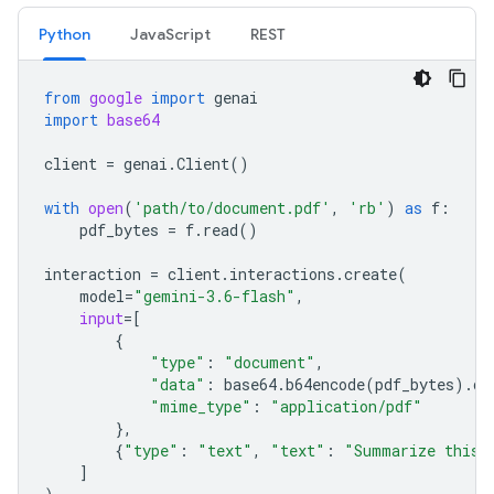
Python
JavaScript
REST
from
google
import
genai
import
base64
client
=
genai
.
Client
()
with
open
(
'path/to/document.pdf'
,
'rb'
)
as
f
:
pdf_bytes
=
f
.
read
()
interaction
=
client
.
interactions
.
create
(
model
=
"gemini-3.6-flash"
,
input
=
[
{
"type"
:
"document"
,
"data"
:
base64
.
b64encode
(
pdf_bytes
)
.
de
"mime_type"
:
"application/pdf"
},
{
"type"
:
"text"
,
"text"
:
"Summarize this 
]