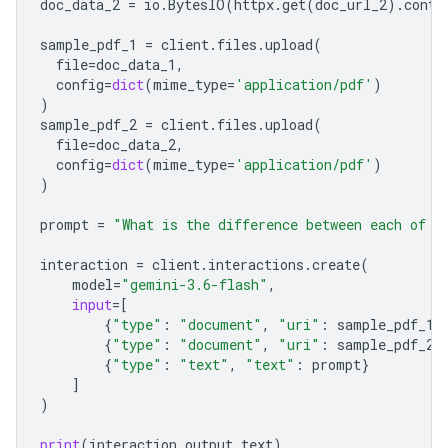
doc_data_2
=
io
.
BytesIO
(
httpx
.
get
(
doc_url_2
)
.
conte
sample_pdf_1
=
client
.
files
.
upload
(
file
=
doc_data_1
,
config
=
dict
(
mime_type
=
'application/pdf'
)
)
sample_pdf_2
=
client
.
files
.
upload
(
file
=
doc_data_2
,
config
=
dict
(
mime_type
=
'application/pdf'
)
)
prompt
=
"What is the difference between each of t
interaction
=
client
.
interactions
.
create
(
model
=
"gemini-3.6-flash"
,
input
=
[
{
"type"
:
"document"
,
"uri"
:
sample_pdf_1
.
{
"type"
:
"document"
,
"uri"
:
sample_pdf_2
.
{
"type"
:
"text"
,
"text"
:
prompt
}
]
)
print
(
interaction
.
output_text
)