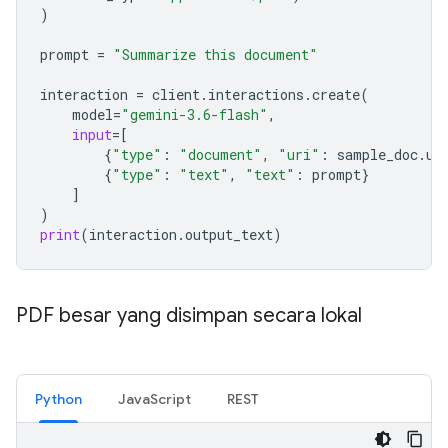
)
prompt
=
"Summarize this document"
interaction
=
client
.
interactions
.
create
(
model
=
"gemini-3.6-flash"
,
input
=
[
{
"type"
:
"document"
,
"uri"
:
sample_doc
.
ur
{
"type"
:
"text"
,
"text"
:
prompt
}
]
)
print
(
interaction
.
output_text
)
PDF besar yang disimpan secara lokal
Python
JavaScript
REST