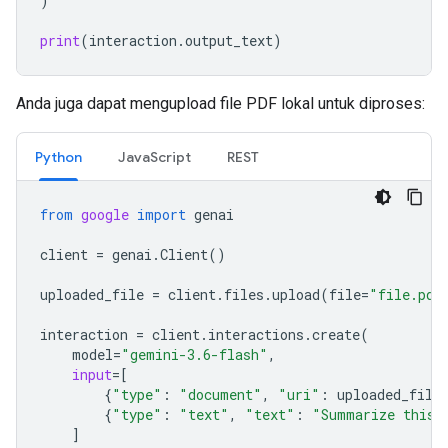
)
print
(
interaction
.
output_text
)
Anda juga dapat mengupload file PDF lokal untuk diproses:
Python
JavaScript
REST
from
google
import
genai
client
=
genai
.
Client
()
uploaded_file
=
client
.
files
.
upload
(
file
=
"file.pdf
interaction
=
client
.
interactions
.
create
(
model
=
"gemini-3.6-flash"
,
input
=
[
{
"type"
:
"document"
,
"uri"
:
uploaded_file
{
"type"
:
"text"
,
"text"
:
"Summarize this 
]