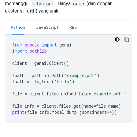
memanggil
files.get
. Hanya
name
(dan dengan
ekstensi,
uri
) yang unik.
Python
JavaScript
REST
from
google
import
genai
import
pathlib
client
=
genai
.
Client
()
fpath
=
pathlib
.
Path
(
'example.pdf'
)
fpath
.
write_text
(
'hello'
)
file
=
client
.
files
.
upload
(
file
=
'example.pdf'
)
file_info
=
client
.
files
.
get
(
name
=
file
.
name
)
print
(
file_info
.
model_dump_json
(
indent
=
4
))