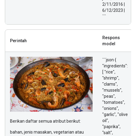
2/11/2016 |
6/12/2023 |
```
Respons
Perintah
model
```json {
"ingredients":
[ "rice",
"shrimp",
"clams",
"mussels",
"peas",
"tomatoes",
"onions",
"garlic", "olive
oil",
Berikan daftar semua atribut berikut:
"paprika",
bahan, jenis masakan, vegetarian atau
"salt",