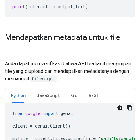
print
(
interaction
.
output_text
)
Mendapatkan metadata untuk file
Anda dapat memverifikasi bahwa API berhasil menyimpan
file yang diupload dan mendapatkan metadatanya dengan
memanggil
files.get
.
Python
JavaScript
Go
REST
from
google
import
genai
client
=
genai
.
Client
()
myfile
=
client
.
files
.
upload
(
file
=
'path/to/sample.