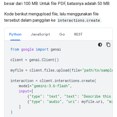
besar dari 100 MB. Untuk file PDF, batasnya adalah 50 MB.
Kode berikut mengupload file, lalu menggunakan file
tersebut dalam panggilan ke
interactions.create
.
Python
JavaScript
Go
REST
from
google
import
genai
client
=
genai
.
Client
()
myfile
=
client
.
files
.
upload
(
file
=
"path/to/sample.
interaction
=
client
.
interactions
.
create
(
model
=
"gemini-3.6-flash"
,
input
=
[
{
"type"
:
"text"
,
"text"
:
"Describe this a
{
"type"
:
"audio"
,
"uri"
:
myfile
.
uri
,
"mim
]
)