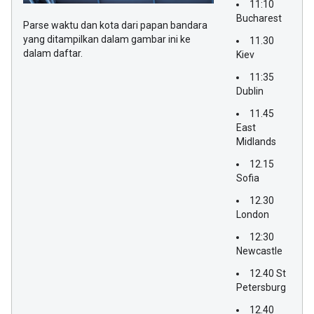
11:10
Bucharest
Parse waktu dan kota dari papan bandara
yang ditampilkan dalam gambar ini ke
11.30
dalam daftar.
Kiev
11:35
Dublin
11.45
East
Midlands
12.15
Sofia
12.30
London
12:30
Newcastle
12.40 St
Petersburg
12.40