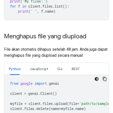
print
(
'My files:'
)
for
f
in
client
.
files
.
list
():
print
(
' '
,
f
.
name
)
Menghapus file yang diupload
File akan otomatis dihapus setelah 48 jam. Anda juga dapat
menghapus file yang diupload secara manual:
Python
JavaScript
Go
REST
from
google
import
genai
client
=
genai
.
Client
()
myfile
=
client
.
files
.
upload
(
file
=
'path/to/sample.
client
.
files
.
delete
(
name
=
myfile
.
name
)