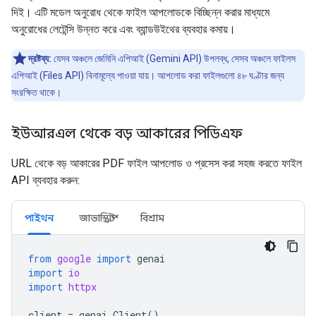
দিই। এটি মডেল অনুরোধ থেকে ফাইল আপলোডকে বিচ্ছিন্ন করার মাধ্যমে
অনুরোধের লেটেন্সি উন্নত করে এবং ব্যান্ডউইথের ব্যবহার কমায়।
দ্রষ্টব্য:
যেসব অঞ্চলে জেমিনি এপিআই (Gemini API) উপলব্ধ, সেসব অঞ্চলে ফাইলস
এপিআই (Files API) বিনামূল্যে পাওয়া যায়। আপলোড করা ফাইলগুলো ৪৮ ঘণ্টার জন্য
সংরক্ষিত থাকে।
ইউআরএল থেকে বড় আকারের পিডিএফ
URL থেকে বড় আকারের PDF ফাইল আপলোড ও প্রসেস করা সহজ করতে ফাইল
API ব্যবহার করুন:
পাইথন
জাভাস্ক্রিপ্ট
বিশ্রাম
from
google
import
genai
import
io
import
httpx
client
=
genai
.
Client
()