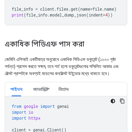
file_info
=
client
.
files
.
get
(
name
=
file
.
name
)
print
(
file_info
.
model_dump_json
(
indent
=
4
))
একাধিক পিডিএফ পাস করা
জেমিনি এপিআই একটিমাত্র অনুরোধে একাধিক পিডিএফ ডকুমেন্ট (১০০০ পৃষ্ঠা
পর্যন্ত) প্রসেস করতে সক্ষম, তবে শর্ত হলো ডকুমেন্টগুলোর সম্মিলিত আকার এবং
টেক্সট প্রম্পটকে অবশ্যই মডেলের কনটেক্সট উইন্ডোর মধ্যে থাকতে হবে।
পাইথন
জাভাস্ক্রিপ্ট
বিশ্রাম
from
google
import
genai
import
io
import
httpx
client
=
genai
.
Client
()