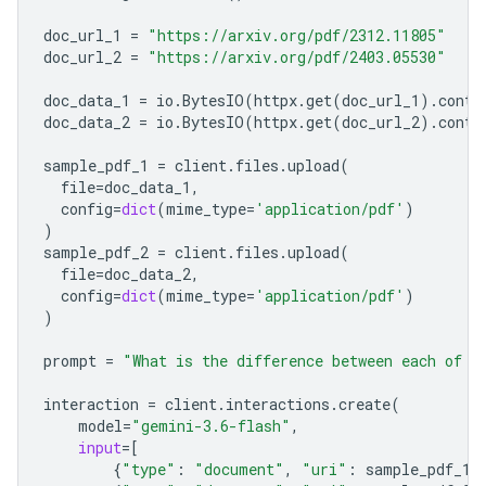
doc_url_1
=
"https://arxiv.org/pdf/2312.11805"
doc_url_2
=
"https://arxiv.org/pdf/2403.05530"
doc_data_1
=
io
.
BytesIO
(
httpx
.
get
(
doc_url_1
)
.
conte
doc_data_2
=
io
.
BytesIO
(
httpx
.
get
(
doc_url_2
)
.
conte
sample_pdf_1
=
client
.
files
.
upload
(
file
=
doc_data_1
,
config
=
dict
(
mime_type
=
'application/pdf'
)
)
sample_pdf_2
=
client
.
files
.
upload
(
file
=
doc_data_2
,
config
=
dict
(
mime_type
=
'application/pdf'
)
)
prompt
=
"What is the difference between each of t
interaction
=
client
.
interactions
.
create
(
model
=
"gemini-3.6-flash"
,
input
=
[
{
"type"
:
"document"
,
"uri"
:
sample_pdf_1
.