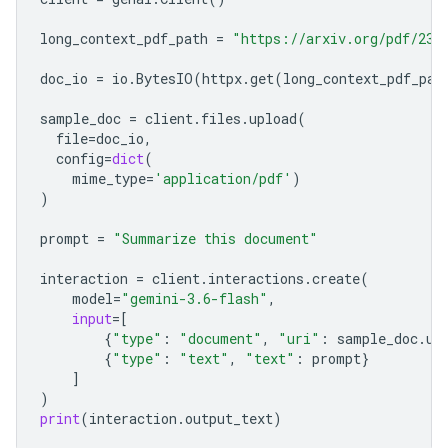
long_context_pdf_path
=
"https://arxiv.org/pdf/231
doc_io
=
io
.
BytesIO
(
httpx
.
get
(
long_context_pdf_pat
sample_doc
=
client
.
files
.
upload
(
file
=
doc_io
,
config
=
dict
(
mime_type
=
'application/pdf'
)
)
prompt
=
"Summarize this document"
interaction
=
client
.
interactions
.
create
(
model
=
"gemini-3.6-flash"
,
input
=
[
{
"type"
:
"document"
,
"uri"
:
sample_doc
.
ur
{
"type"
:
"text"
,
"text"
:
prompt
}
]
)
print
(
interaction
.
output_text
)