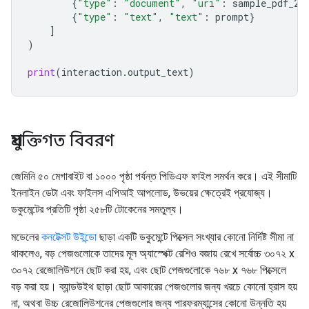
{
"type"
:
"document"
,
"uri"
:
sample_pdf_2
.
{
"type"
:
"text"
,
"text"
:
prompt
}
]
)
print
(
interaction
.
output_text
)
প্রযুক্তিগত বিবরণ
জেমিনি ৫০ মেগাবাইট বা ১০০০ পৃষ্ঠা পর্যন্ত পিডিএফ ফাইল সমর্থন করে। এই সীমাটি
ইনলাইন ডেটা এবং ফাইলস এপিআই আপলোড, উভয়ের ক্ষেত্রেই প্রযোজ্য।
ডকুমেন্টের প্রতিটি পৃষ্ঠা ২৫৮টি টোকেনের সমতুল্য।
মডেলের
কনটেক্সট উইন্ডো
ছাড়া একটি ডকুমেন্টে পিক্সেল সংখ্যার কোনো নির্দিষ্ট সীমা না
থাকলেও, বড় পেজগুলোকে তাদের মূল অ্যাস্পেক্ট রেশিও বজায় রেখে সর্বোচ্চ ৩০৭২ x
৩০৭২ রেজোলিউশনে ছোট করা হয়, এবং ছোট পেজগুলোকে ৭৬৮ x ৭৬৮ পিক্সেলে
বড় করা হয়। ব্যান্ডউইথ ছাড়া ছোট আকারের পেজগুলোর জন্য খরচে কোনো হ্রাস হয়
না, অথবা উচ্চ রেজোলিউশনের পেজগুলোর জন্য পারফরম্যান্সের কোনো উন্নতি হয়