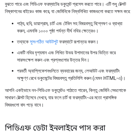
বুঝতে পারে এবং পিডিএফ ফরম্যাটের ডকুমেন্ট প্রসেস করতে পারে। এটি শুধু টেক্সট
নিষ্কাশনের বাইরেও কাজ করে, যা জেমিনিকে নিম্নলিখিত কাজগুলো করতে সক্ষম করে:
পাঠ্য, ছবি, ডায়াগ্রাম, চার্ট এবং টেবিল সহ বিষয়বস্তু বিশ্লেষণ ও ব্যাখ্যা
করুন, এমনকি ১০০০ পৃষ্ঠা পর্যন্ত দীর্ঘ নথির ক্ষেত্রেও।
তথ্যকে
সুসংগঠিত আউটপুট
ফরম্যাটে রূপান্তর করুন।
একটি নথির দৃশ্যমান এবং লিখিত উভয় উপাদানের উপর ভিত্তি করে
সারসংক্ষেপ করুন এবং প্রশ্নগুলোর উত্তর দিন।
পরবর্তী অ্যাপ্লিকেশনগুলিতে ব্যবহারের জন্য, লেআউট এবং ফরম্যাটিং
অক্ষুণ্ণ রেখে ডকুমেন্টের বিষয়বস্তু প্রতিলিপি করুন (যেমন HTML-এ)।
আপনি একইভাবে নন-পিডিএফ ডকুমেন্টও পাঠাতে পারেন, কিন্তু জেমিনি সেগুলোকে
সাধারণ টেক্সট হিসেবে দেখবে, যার ফলে চার্ট বা ফরম্যাটিং-এর মতো প্রাসঙ্গিক
বিষয়গুলো বাদ পড়ে যাবে।
পিডিএফ ডেটা ইনলাইনে পাস করা