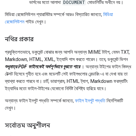
ভার্সনের মতো আলাদা
DOCUMENT
মোডালিটির অধীনে নয়।
মিডিয়া রেজোলিউশন প্যারামিটার সম্পর্কে আরও বিস্তারিত জানতে,
মিডিয়া
রেজোলিউশন
গাইড দেখুন।
নথির প্রকার
প্রযুক্তিগতভাবে, ডকুমেন্ট বোঝার জন্য আপনি অন্যান্য MIME টাইপ, যেমন TXT,
Markdown, HTML, XML, ইত্যাদি পাস করতে পারেন। তবে, ডকুমেন্ট ভিশন
শুধুমাত্র PDF ফাইলকেই অর্থপূর্ণভাবে বুঝতে পারে
। অন্যান্য টাইপের ফাইল বিশুদ্ধ
টেক্সট হিসেবে গৃহীত হবে এবং মডেলটি সেই ফাইলগুলোর রেন্ডারিং-এ যা দেখা যায় তা
ব্যাখ্যা করতে পারবে না। চার্ট, ডায়াগ্রাম, HTML ট্যাগ, Markdown ফরম্যাটিং
ইত্যাদির মতো ফাইল-টাইপের যেকোনো নির্দিষ্ট বৈশিষ্ট্য হারিয়ে যাবে।
অন্যান্য ফাইল ইনপুট পদ্ধতি সম্পর্কে জানতে,
ফাইল ইনপুট পদ্ধতি
নির্দেশিকাটি
দেখুন।
সর্বোত্তম অনুশীলন