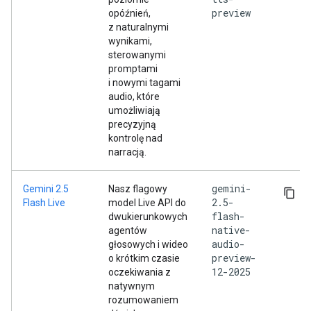
preview
opóźnień,
z naturalnymi
wynikami,
sterowanymi
promptami
i nowymi tagami
audio, które
umożliwiają
precyzyjną
kontrolę nad
narracją.
gemini-
Gemini 2.5
Nasz flagowy
2.5-
Flash Live
model Live API do
flash-
dwukierunkowych
native-
agentów
audio-
głosowych i wideo
preview-
o krótkim czasie
12-2025
oczekiwania z
natywnym
rozumowaniem