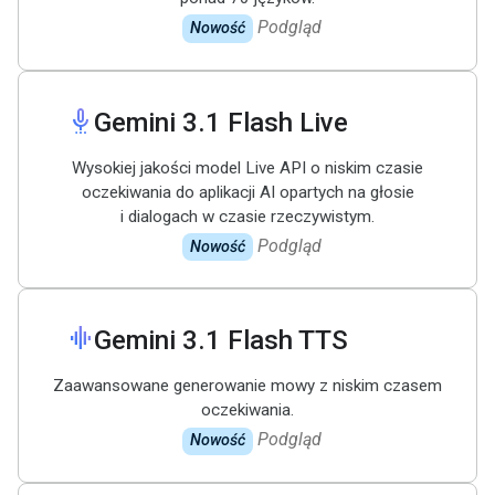
Podgląd
Nowość
settings_voice
Gemini 3
.
1 Flash Live
Wysokiej jakości model Live API o niskim czasie
oczekiwania do aplikacji AI opartych na głosie
i dialogach w czasie rzeczywistym.
Podgląd
Nowość
graphic_eq
Gemini 3
.
1 Flash TTS
Zaawansowane generowanie mowy z niskim czasem
oczekiwania.
Podgląd
Nowość