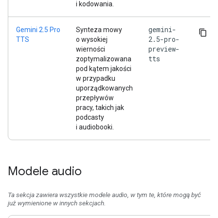
i kodowania.
gemini-
Gemini 2.5 Pro
Synteza mowy
2.5-pro-
TTS
o wysokiej
preview-
wierności
tts
zoptymalizowana
pod kątem jakości
w przypadku
uporządkowanych
przepływów
pracy, takich jak
podcasty
i audiobooki.
Modele audio
Ta sekcja zawiera wszystkie modele audio, w tym te, które mogą być
już wymienione w innych sekcjach.