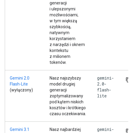
generacji
i ulepszonymi
możliwościami,
w tym większą
szybkością,
natywnym
korzystaniem
z narzędzi i oknem
kontekstu
z milionem
tokenów.
gemini-
Gemini 2.0
Nasz najszybszy
2.0-
Flash-Lite
model drugiej
flash-
(wyłączony)
generacji
lite
zoptymalizowany
pod kątem niskich
kosztów i krótkiego
czasu oczekiwania.
gemini-
Gemini 3.1
Nasz najbardziej