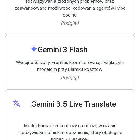
rozwiązywania złożonych problemów oraz
zaawansowane możliwości kodowania agentów i vibe
coding.
Podgląd
spark
Gemini 3 Flash
Wydajność klasy Frontier, która dorównuje większym
modelom przy ułamku kosztów.
Podgląd
translate
Gemini 3
.
5 Live Translate
Model tłumaczenia mowy na mowę w czasie
rzeczywistym o niskim opóźnieniu, który obsługuje
ponad 70 języków.