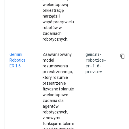
wieloetapową
orkiestrację
narzędzi i
współpracę wielu
robotów w
zadaniach
robotycznych.
gemini-
Gemini
Zaawansowany
robotics-
Robotics
model
er-1.6-
ER 1.6
rozumowania
preview
przestrzennego,
który rozumie
przestrzenie
fizyczne i planuje
wieloetapowe
zadania dla
agentów
robotycznych,
z nowymi
funkcjami, takimi