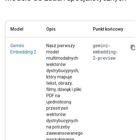
Model
Opis
Punkt końcowy
gemini-
Gemini
Nasz pierwszy
embedding-
Embedding 2
model
2-preview
multimodalnych
wektorów
dystrybucyjnych,
który mapuje
tekst, obrazy,
filmy, dźwięk i pliki
PDF na
ujednoliconą
przestrzeń
wektorów
dystrybucyjnych
na potrzeby
zaawansowanego
wyszukiwania