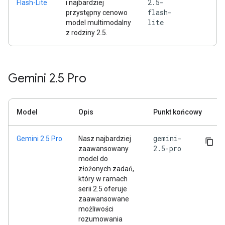
2.5-
Flash-Lite
i najbardziej
flash-
przystępny cenowo
lite
model multimodalny
z rodziny 2.5.
Gemini 2
.
5 Pro
Model
Opis
Punkt końcowy
gemini-
Gemini 2.5 Pro
Nasz najbardziej
2.5-pro
zaawansowany
model do
złożonych zadań,
który w ramach
serii 2.5 oferuje
zaawansowane
możliwości
rozumowania