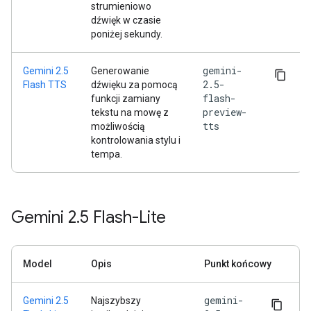
strumieniowo
dźwięk w czasie
poniżej sekundy.
gemini-
Gemini 2.5
Generowanie
2.5-
Flash TTS
dźwięku za pomocą
flash-
funkcji zamiany
preview-
tekstu na mowę z
tts
możliwością
kontrolowania stylu i
tempa.
Gemini 2
.
5 Flash-Lite
Model
Opis
Punkt końcowy
gemini-
Gemini 2.5
Najszybszy