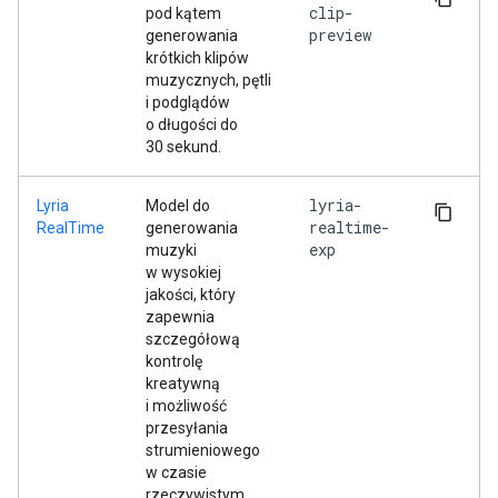
clip-
pod kątem
preview
generowania
krótkich klipów
muzycznych, pętli
i podglądów
o długości do
30 sekund.
lyria-
Lyria
Model do
realtime-
RealTime
generowania
exp
muzyki
w wysokiej
jakości, który
zapewnia
szczegółową
kontrolę
kreatywną
i możliwość
przesyłania
strumieniowego
w czasie
rzeczywistym.