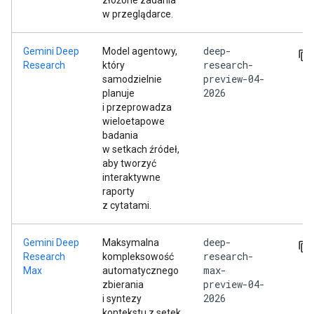
złożone zadania
w przeglądarce.
deep-
Gemini Deep
Model agentowy,
research-
Research
który
preview-04-
samodzielnie
2026
planuje
i przeprowadza
wieloetapowe
badania
w setkach źródeł,
aby tworzyć
interaktywne
raporty
z cytatami.
deep-
Gemini Deep
Maksymalna
research-
Research
kompleksowość
max-
Max
automatycznego
preview-04-
zbierania
2026
i syntezy
kontekstu z setek