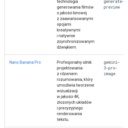
generate-
technologia
preview
generowania filmów
o jakości kinowej
z zaawansowanymi
opcjami
kreatywnymi
i natywnie
zsynchronizowanym
dźwiękiem.
gemini-
Nano Banana Pro
Profesjonalny silnik
3-pro-
projektowania
image
z rdzeniem
rozumowania, który
umożliwia tworzenie
wizualizacji
w jakości 4K,
złożonych układów
i precyzyjnego
renderowania
tekstu.