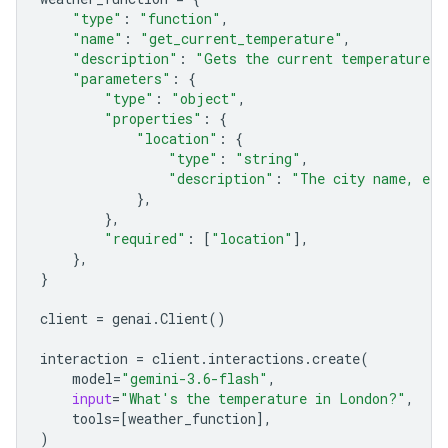
"type"
:
"function"
,
"name"
:
"get_current_temperature"
,
"description"
:
"Gets the current temperature f
"parameters"
:
{
"type"
:
"object"
,
"properties"
:
{
"location"
:
{
"type"
:
"string"
,
"description"
:
"The city name, e.g
},
},
"required"
:
[
"location"
],
},
}
client
=
genai
.
Client
()
interaction
=
client
.
interactions
.
create
(
model
=
"gemini-3.6-flash"
,
input
=
"What's the temperature in London?"
,
tools
=
[
weather_function
],
)