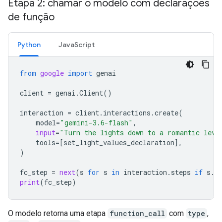
Etapa 2: chamar o modelo com declarações
de função
Python
JavaScript
from
google
import
genai
client
=
genai
.
Client
()
interaction
=
client
.
interactions
.
create
(
model
=
"gemini-3.6-flash"
,
input
=
"Turn the lights down to a romantic leve
tools
=
[
set_light_values_declaration
],
)
fc_step
=
next
(
s
for
s
in
interaction
.
steps
if
s
.
t
print
(
fc_step
)
O modelo retorna uma etapa
function_call
com
type
,