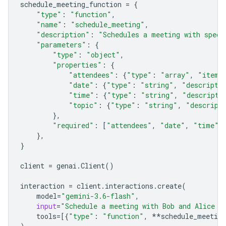
schedule_meeting_function
=
{
"type"
:
"function"
,
"name"
:
"schedule_meeting"
,
"description"
:
"Schedules a meeting with speci
"parameters"
:
{
"type"
:
"object"
,
"properties"
:
{
"attendees"
:
{
"type"
:
"array"
,
"items
"date"
:
{
"type"
:
"string"
,
"descripti
"time"
:
{
"type"
:
"string"
,
"descripti
"topic"
:
{
"type"
:
"string"
,
"descript
},
"required"
:
[
"attendees"
,
"date"
,
"time"
,
},
}
client
=
genai
.
Client
()
interaction
=
client
.
interactions
.
create
(
model
=
"gemini-3.6-flash"
,
input
=
"Schedule a meeting with Bob and Alice f
tools
=
[{
"type"
:
"function"
,
**
schedule_meeting