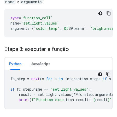
name
e
arguments
:
type
=
'function_call'
name
=
'set_light_values'
arguments
=
{
'color_temp'
:
&#
39;warm'
,
'brightness'
Etapa 3: executar a função
Python
JavaScript
fc_step
=
next
(
s
for
s
in
interaction
.
steps
if
s
.
t
if
fc_step
.
name
==
"set_light_values"
:
result
=
set_light_values
(
**
fc_step
.
arguments
)
print
(
f
"Function exec
ution result: 
{
result
}
"
)