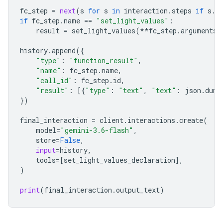
fc_step
=
next
(
s
for
s
in
interaction
.
steps
if
s
.
t
if
fc_step
.
name
==
"set_light_values"
:
result
=
set_light_values
(
**
fc_step
.
arguments
)
history
.
append
({
"type"
:
"function_result"
,
"name"
:
fc_step
.
name
,
"call_id"
:
fc_step
.
id
,
"result"
:
[{
"type"
:
"text"
,
"text"
:
json
.
dump
})
final_interactio
n 
=
client
.
interactions
.
create
(
model
=
"gemini-3.6-flash"
,
store
=
False
,
input
=
history
,
tools
=
[
set_light_values_declaration
],
)
print
(
final_interaction
.
output_text
)