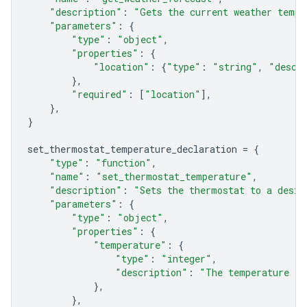
"description"
:
"Gets the current weather tempe
"parameters"
:
{
"type"
:
"object"
,
"properties"
:
{
"location"
:
{
"type"
:
"string"
,
"descr
},
"required"
:
[
"location"
],
},
}
set_thermostat_temperature_declaration
=
{
"type"
:
"function"
,
"name"
:
"set_thermostat_temperature"
,
"description"
:
"Sets the thermostat to a desir
"parameters"
:
{
"type"
:
"object"
,
"properties"
:
{
"temperature"
:
{
"type"
:
"integer"
,
"description"
:
"The temperature in
},
},