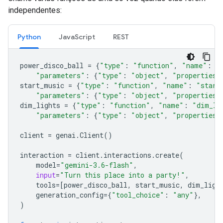
independentes:
Python
JavaScript
REST
power_disco_ball
=
{
"type"
:
"function"
,
"name"
:
"
"parameters"
:
{
"type"
:
"object"
,
"properties"
start_music
=
{
"type"
:
"function"
,
"name"
:
"start
"parameters"
:
{
"type"
:
"object"
,
"properties"
dim_lights
=
{
"type"
:
"function"
,
"name"
:
"dim_li
"parameters"
:
{
"type"
:
"object"
,
"properties"
client
=
genai
.
Client
()
interaction
=
client
.
interactions
.
create
(
model
=
"gemini-3.6-flash"
,
input
=
"Turn this place into a party!"
,
tools
=
[
power_disco_ball
,
start_music
,
dim_ligh
generation_config
=
{
"tool_choice"
:
"any"
},
)