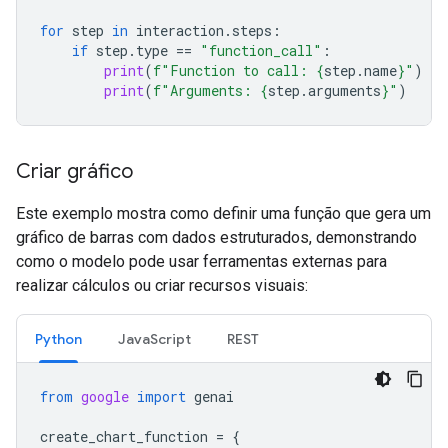
for
step
in
interaction
.
steps
:
if
step
.
type
==
"function_call"
:
print
(
f
"Function to call: 
{
step
.
name
}
"
)
print
(
f
"Arguments: 
{
step
.
arguments
}
"
)
Criar gráfico
Este exemplo mostra como definir uma função que gera um
gráfico de barras com dados estruturados, demonstrando
como o modelo pode usar ferramentas externas para
realizar cálculos ou criar recursos visuais:
Python
JavaScript
REST
from
google
import
genai
create_chart_function
=
{