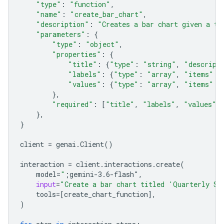
"type"
:
"function"
,
"name"
:
"create_bar_chart"
,
"description"
:
"Creates a bar chart given a ti
"parameters"
:
{
"type"
:
"object"
,
"properties"
:
{
"title"
:
{
"type"
:
"string"
,
"descript
"labels"
:
{
"type"
:
"array"
,
"items"
:
"values"
:
{
"type"
:
"array"
,
"items"
:
},
"required"
:
[
"title"
,
"labels"
,
"values"
]
},
}
client
=
genai
.
Client
()
interaction
=
client
.
interactions
.
create
(
model
=
"
;gemini-3.6-flash"
,
input
=
"Create a bar chart titled 'Quarterly Sa
tools
=
[
create_chart_function
],
)