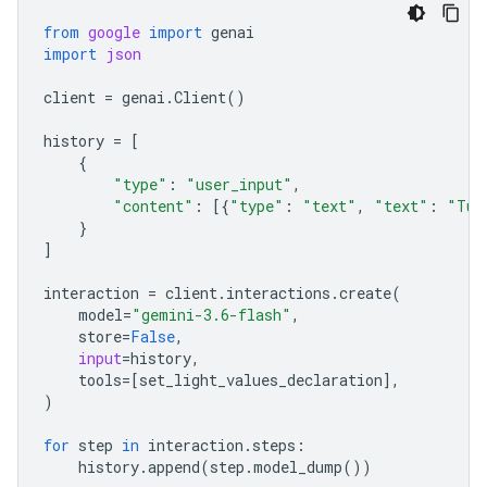
from
google
import
genai
import
json
client
=
genai
.
Client
()
history
=
[
{
"type"
:
"user_input"
,
"content"
:
[{
"type"
:
"text"
,
"text"
:
"Tur
}
]
interaction
=
client
.
interactions
.
create
(
model
=
"gemini-3.6-flash"
,
store
=
False
,
input
=
history
,
tools
=
[
set_light_values_declaration
],
)
for
step
in
interaction
.
steps
:
history
.
append
(
step
.
model_dump
())