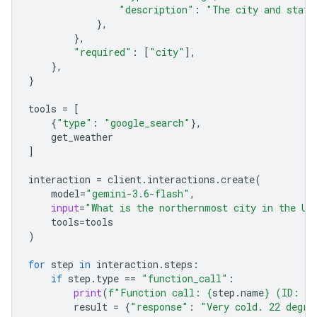
"description"
:
"The city and state
},
},
"required"
:
[
"city"
],
},
}
tools
=
[
{
"type"
:
"google_search"
},
get_weather
]
interaction
=
client
.
interactions
.
create
(
model
=
"gemini-3.6-flash"
,
input
=
"What is the northernmost city in the Un
tools
=
tools
)
for
step
in
interaction
.
steps
:
if
step
.
type
==
"function_call"
:
print
(
f
"Function call: 
{
step
.
name
}
 (ID: 
{
s
result
=
{
"response"
:
"Very cold. 22 degre