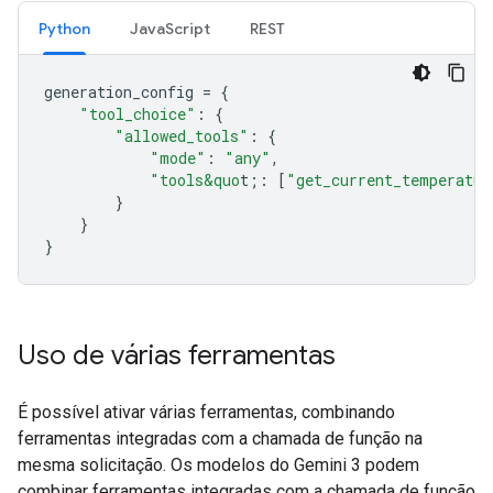
Python
JavaScript
REST
generation_config
=
{
"tool_choice"
:
{
"allowed_tools"
:
{
"mode"
:
"any"
,
"tools&quo
t;
:
[
"get_current_temperatur
}
}
}
Uso de várias ferramentas
É possível ativar várias ferramentas, combinando
ferramentas integradas com a chamada de função na
mesma solicitação. Os modelos do Gemini 3 podem
combinar ferramentas integradas com a chamada de função