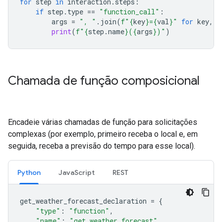
for
step
in
interaction
.
steps
:
if
step
.
type
==
"function_call"
:
args
=
", "
.
join
(
f
"
{
key
}
=
{
val
}
"
for
key
,
v
print
(
f
"
{
step
.
name
}
(
{
args
}
)"
)
Chamada de função composicional
Encadeie várias chamadas de função para solicitações
complexas (por exemplo, primeiro receba o local e, em
seguida, receba a previsão do tempo para esse local).
Python
JavaScript
REST
get_weather_forecast_declaration
=
{
"type"
:
"function"
,
"name"
:
"get_weather_forecast"
,