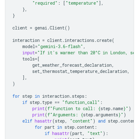
"required"
:
[
"temperature"
],
},
}
client
=
genai
.
Client
()
interaction
=
client
.
interactions
.
create
(
model
=
"gemini-3.6-flash"
,
input
=
"If it's warmer than 20°C in London, set
tools
=
[
get_weather_forecast_declaration
,
set_ther
mostat_temperature_declaration
,
],
)
for
step
in
interaction
.
steps
:
if
step
.
type
==
"function_call"
:
print
(
f
"Function to call: 
{
step
.
name
}
"
)
print
(
f
"Arguments: 
{
step
.
arguments
}
"
)
elif
hasattr
(
step
,
"content"
)
and
step
.
content
for
part
in
step
.
content
:
if
hasattr
(
part
,
"text"
):