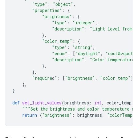
"type"
:
"object"
,
"properties"
:
{
"brightness"
:
{
"type"
:
"integer"
,
"description"
:
"Light level from 0
},
"color_temp"
:
{
"type"
:
"string"
,
"enum"
:
[
"daylight"
,
"cool&>quot;
"description"
:
"Color temperature"
},
},
"require
d"
:
[
"brightness"
,
"color_temp"
],
},
}
def
set_light_values
(
brightness
:
int
,
color_temp
:
"""Set the brightness and color temperature of
return
{
"brightness"
:
brightness
,
"colorTemper