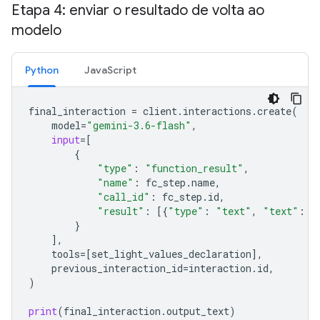
Etapa 4: enviar o resultado de volta ao
modelo
Python
JavaScript
final_interaction
=
client
.
interactions
.
create
(
model
=
"gemini-3.6-flash"
,
input
=
[
{
"type"
:
"function_result"
,
"name"
:
fc_step
.
name
,
"call_id"
:
fc_step
.
id
,
"result"
:
[{
"type"
:
"text"
,
"text"
:
j
}
],
tools
=
[
set_light_values_declarat
ion
],
previous_interaction_id
=
interaction
.
id
,
)
print
(
final_interaction
.
output_text
)