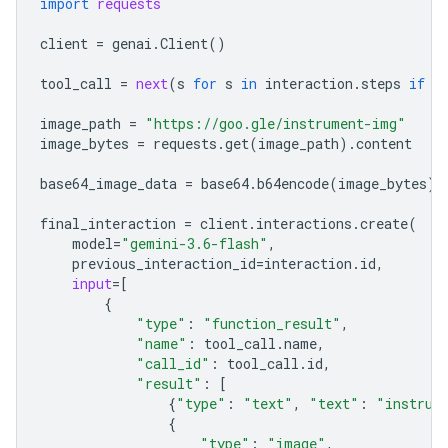
import
requests
client
=
genai
.
Client
()
tool_call
=
next
(
s
for
s
in
interaction
.
steps
if
s
image_path
=
"https://goo.gle/instrument-img"
image_bytes
=
requests
.
get
(
image_path
)
.
content
base64_image_data
=
base64
.
b64encode
(
image_bytes
)
.
final_interaction
=
client
.
interactions
.
create
(
model
=
"gemini-3.6-flash"
,
previous_interaction_id
=
interaction
.
id
,
input
=
[
{
"type"
:
"function_result"
,
"name"
:
tool_call
.
name
,
"call_id"
:
tool_call
.
id
,
"result"
:
[
{
"type"
:
"text"
,
"text"
:
"instrum
{
"type"
:
"image"
,