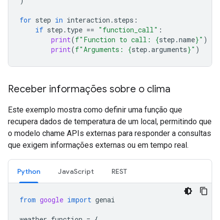
)
for
step
in
interaction
.
steps
:
if
step
.
type
==
"function_call"
:
print
(
f
"Function to call: 
{
step
.
name
}
"
)
print
(
f
"Arguments: 
{
step
.
arguments
}
"
)
Receber informações sobre o clima
Este exemplo mostra como definir uma função que
recupera dados de temperatura de um local, permitindo que
o modelo chame APIs externas para responder a consultas
que exigem informações externas ou em tempo real.
Python
JavaScript
REST
from
google
import
genai
weather_function
=
{