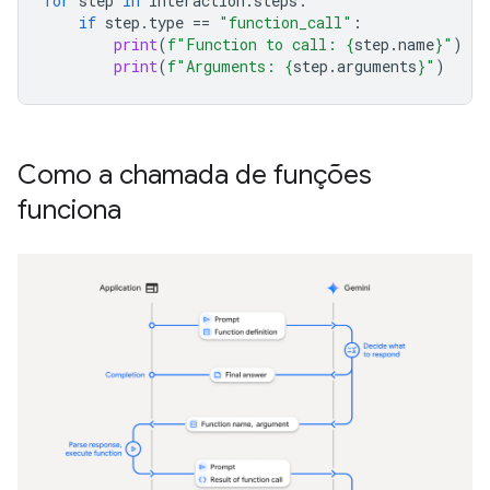
for
step
in
interaction
.
steps
:
if
step
.
type
==
"function_call"
:
print
(
f
"Function to call: 
{
step
.
name
}
"
)
print
(
f
"Arguments: 
{
step
.
arguments
}
"
)
Como a chamada de funções
funciona