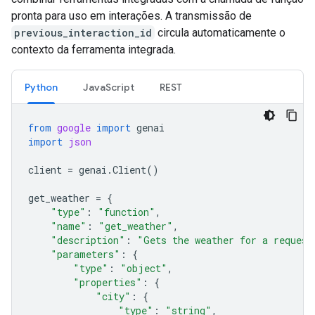
pronta para uso em interações. A transmissão de
previous_interaction_id
circula automaticamente o
contexto da ferramenta integrada.
Python
JavaScript
REST
from
google
import
genai
import
json
client
=
genai
.
Client
()
get_weather
=
{
"type"
:
"function"
,
"name"
:
"get_weather"
,
"description"
:
"Gets the weather for a request
"parameters"
:
{
"type"
:
"object"
,
"properties"
:
{
"city"
:
{
"type"
:
"string"
,