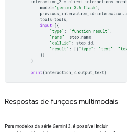
interaction_2
=
client
.
interactions
.
create
model
=
"gemini-3.6-flash"
,
previous_interaction_id
=
interaction
.
id
,
tools
=
tools
,
input
=
[{
"type"
:
"function_result"
,
"name"
:
step
.
name
,
"call_id"
:
step
.
id
,
"result"
:
[{
"type"
:
"text"
,
"text
}]
)
print
(
interaction_2
.
output_text
)
Respostas de funções multimodais
Para modelos da série Gemini 3, é possível incluir