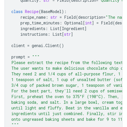
quantity
:
str
=
Field
(
description
=
"Quantity of
class
Recipe
(
BaseModel
):
recipe_name
:
str
=
Field
(
description
=
"The name
prep_time_minutes
:
Optional
[
int
]
=
Field
(
descr
ingredients
:
List
[
Ingredient
]
instructions
:
List
[
str
]
client
=
genai
.
Client
()
prompt
=
"""
Please extract the recipe from the following text.
The user wants to make delicious chocolate chip co
They need 2 and 1/4 cups of all-purpose flour, 1 t
1 teaspoon of salt, 1 cup of unsalted butter (soft
3/4 cup of packed brown sugar, 1 teaspoon of vanill
For the best part, they'll need 2 cups of semiswee
First, preheat the oven to 375°F (190°C). Then, in
baking soda, and salt. In a large bowl, cream toge
until light and fluffy. Beat in the vanilla and eg
ingredients until just combined. Finally, stir in 
onto ungreased baking sheets and bake for 9 to 11 
"""