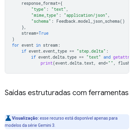
response_format
=
{
"type"
:
"text"
,
"mime_type"
:
"application/json"
,
"schema"
:
Feedback
.
model_json_schema
()
},
stream
=
True
)
for
event
in
stream
:
if
event
.
event_type
==
"step.delta"
:
if
event
.
delta
.
type
==
"text"
and
getattr
(
print
(
event
.
delta
.
text
,
end
=
""
,
flush
=
Saídas estruturadas com ferramentas
Visualização:
esse recurso está disponível apenas para
modelos da série Gemini 3.