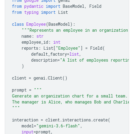
from
google
import
genai
from
pydantic
import
BaseModel
,
Field
from
typing
import
List
class
Employee
(
BaseModel
):
"""Represents an employee in an organization."
name
:
str
employee_id
:
int
reports
:
List
[
"Employee"
]
=
Field
(
default_factory
=
list
,
description
=
"A list of employees reporting
)
client
=
genai
.
Client
()
prompt
=
"""
Generate an organization chart for a small team.
The manager is Alice, who manages Bob and Charlie.
"""
interaction
=
client
.
interactions
.
create
(
model
=
"gemini-3.6-flash"
,
input
=
prompt
,