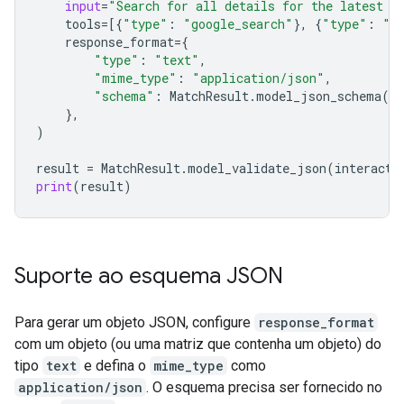
input
=
"Search for all details for the latest E
tools
=
[{
"type"
:
"google_search"
},
{
"type"
:
"u
response_format
=
{
"type"
:
"text"
,
"mime_type"
:
"application/json"
,
"schema"
:
MatchResult
.
model_json_schema
()
},
)
result
=
MatchResult
.
model_validate_json
(
interacti
print
(
result
)
Suporte ao esquema JSON
Para gerar um objeto JSON, configure
response_format
com um objeto (ou uma matriz que contenha um objeto) do
tipo
text
e defina o
mime_type
como
application/json
. O esquema precisa ser fornecido no