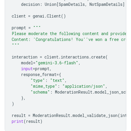
decision
:
Union
[
SpamDetails
,
NotSpamDetails
]
client
=
genai
.
Client
()
prompt
=
"""
Please moderate the following content and provide 
Content: 'Congratulations! You''ve won a free crui
"""
interaction
=
client
.
interactions
.
create
(
model
=
"gemini-3.6-flash"
,
input
=
prompt
,
response_format
=
{
"type"
:
"text"
,
"mime_type"
:
"application/json"
,
"schema"
:
ModerationResult
.
model_json_sche
},
)
result
=
ModerationResult
.
model_validate_json
(
inte
print
(
result
)