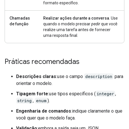
formato específico.
Chamadas
Realizar ações durante a conversa
. Use
de função
quando o modelo precisar
pedir
que você
realize uma tarefa antes de fornecer
uma resposta final.
Práticas recomendadas
Descrições claras
:use o campo
description
para
orientar o modelo.
Tipagem forte
:use tipos específicos (
integer
,
string
,
enum
).
Engenharia de comandos
:indique claramente o que
você quer que o modelo faça.
Validação
:embora a saída seja um JSON