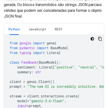
gerada. Os blocos transmitidos são strings JSON parciais
válidas que podem ser concatenadas para formar o objeto
JSON final.
Python
JavaScript
REST
from
google
import
genai
from
pydantic
import
BaseModel
from
typing
import
Literal
class
Feedback
(
BaseModel
):
sentiment
:
Literal
[
"positive"
,
"neutral"
,
"neg
summary
:
str
client
=
genai
.
Client
()
prompt
=
"The new UI is incredibly intuitive. Add 
stream
=
client
.
interactions
.
create
(
model
=
"gemini-3.6-flash"
,
input
=
prompt
,