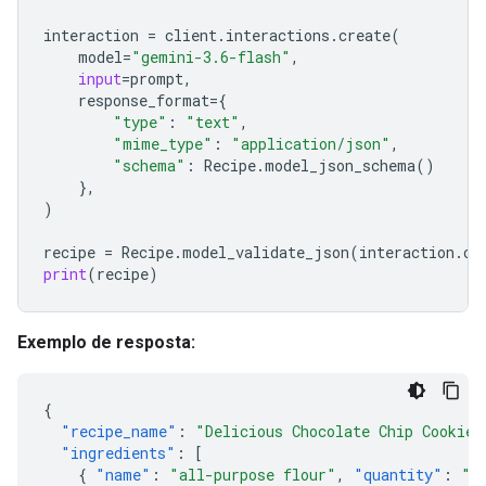
interaction
=
client
.
interactions
.
create
(
model
=
"gemini-3.6-flash"
,
input
=
prompt
,
response_format
=
{
"type"
:
"text"
,
"mime_type"
:
"application/json"
,
"schema"
:
Recipe
.
model_json_schema
()
},
)
recipe
=
Recipe
.
model_validate_json
(
interaction
.
ou
print
(
recipe
)
Exemplo de resposta:
{
"recipe_name"
:
"Delicious Chocolate Chip Cookies
"ingredients"
:
[
{
"name"
:
"all-purpose flour"
,
"quantity"
:
"2