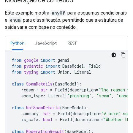
Moderação de conteúdo
Este exemplo mostra
anyOf
para esquemas condicionais
e
enum
para classificação, permitindo que a estrutura de
saída varie com base no conteúdo.
Python
JavaScript
REST
from
google
import
genai
from
pydantic
import
BaseModel
,
Field
from
typing
import
Union
,
Literal
class
SpamDetails
(
BaseModel
):
reason
:
str
=
Field
(
description
=
"The reason wh
spam_type
:
Literal
[
"phishing"
,
"scam"
,
"unsol
class
NotSpamDetails
(
BaseModel
):
summary
:
str
=
Field
(
description
=
"A brief summ
is_safe
:
bool
=
Field
(
description
=
"Whether the
class
ModerationResult
(
BaseModel
):