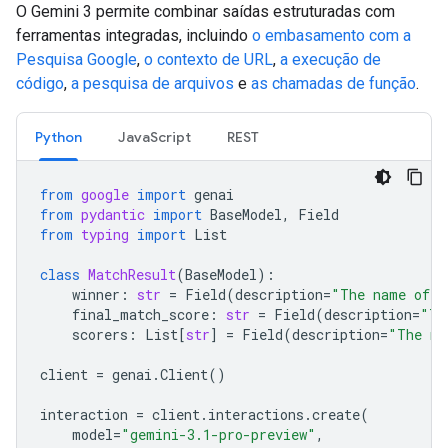
O Gemini 3 permite combinar saídas estruturadas com
ferramentas integradas, incluindo
o embasamento com a
Pesquisa Google
,
o contexto de URL
,
a execução de
código
,
a pesquisa de arquivos
e
as chamadas de função
.
Python
JavaScript
REST
from
google
import
genai
from
pydantic
import
BaseModel
,
Field
from
typing
import
List
class
MatchResult
(
BaseModel
):
winner
:
str
=
Field
(
description
=
"The name of t
final_match_score
:
str
=
Field
(
description
=
"Th
scorers
:
List
[
str
]
=
Field
(
description
=
"The na
client
=
genai
.
Client
()
interaction
=
client
.
interactions
.
create
(
model
=
"gemini-3.1-pro-preview"
,