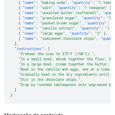
{
"name"
:
"baking soda"
,
"quantity"
:
"1 teasp
{
"name"
:
"salt"
,
"quantity"
:
"1 teaspoon"
},
{
"name"
:
"unsalted butter (softened)"
,
"quan
{
"name"
:
"granulated sugar"
,
"quantity"
:
"3/
{
"name"
:
"packed brown sugar"
,
"quantity"
:
"
{
"name"
:
"vanilla extract"
,
"quantity"
:
"1 t
{
"name"
:
"large eggs"
,
"quantity"
:
"2"
},
{
"name"
:
"semisweet chocolate chips"
,
"quant
],
"instructions"
:
[
"Preheat the oven to 375°F (190°C)."
,
"In a small bowl, whisk together the flour, ba
"In a large bowl, cream together the butter, g
"Beat in the vanilla and eggs, one at a time."
"Gradually beat in the dry ingredients until j
"Stir in the chocolate chips."
,
"Drop by rounded tablespoons onto ungreased ba
]
}