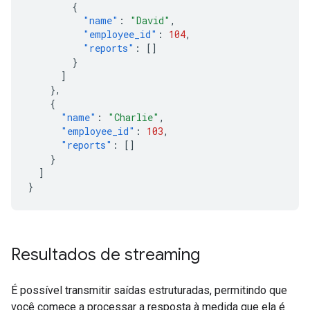
{
"name"
:
"David"
,
"employee_id"
:
104
,
"reports"
:
[]
}
]
},
{
"name"
:
"Charlie"
,
"employee_id"
:
103
,
"reports"
:
[]
}
]
}
Resultados de streaming
É possível transmitir saídas estruturadas, permitindo que
você comece a processar a resposta à medida que ela é