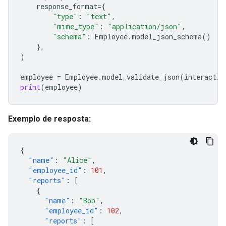
response_format
=
{
"type"
:
"text"
,
"mime_type"
:
"application/json"
,
"schema"
:
Employee
.
model_json_schema
()
},
)
employee
=
Employee
.
model_validate_json
(
interactio
print
(
employee
)
Exemplo de resposta:
{
"name"
:
"Alice"
,
"employee_id"
:
101
,
"reports"
:
[
{
"name"
:
"Bob"
,
"employee_id"
:
102
,
"reports"
:
[