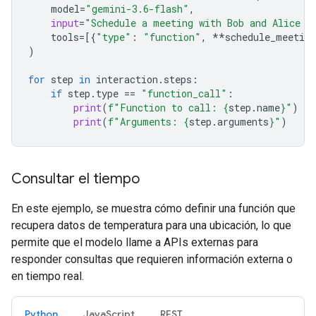
model
=
"gemini-3.6-flash"
,
input
=
"Schedule a meeting with Bob and Alice f
tools
=
[{
"type"
:
"function"
,
**
schedule_meeting
)
for
step
in
interaction
.
steps
:
if
step
.
type
==
"function_call"
:
print
(
f
"Function to call: 
{
step
.
name
}
"
)
print
(
f
"Arguments: 
{
step
.
arguments
}
"
)
Consultar el tiempo
En este ejemplo, se muestra cómo definir una función que
recupera datos de temperatura para una ubicación, lo que
permite que el modelo llame a APIs externas para
responder consultas que requieren información externa o
en tiempo real.
Python
JavaScript
REST