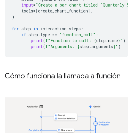
input
=
"Create a bar chart titled 'Quarterly Sa
tools
=
[
create_chart_function
],
)
for
step
in
interaction
.
steps
:
if
step
.
type
==
"function_call"
:
print
(
f
"Function to call: 
{
step
.
name
}
"
)
print
(
f
"Arguments: 
{
step
.
arguments
}
"
)
Cómo funciona la llamada a función