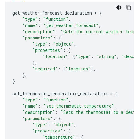
get_weather_forecast_declaration
=
{
"type"
:
"function"
,
"name"
:
"get_weather_forecast"
,
"description"
:
"Gets the current weather tempe
"parameters"
:
{
"type"
:
"object"
,
"properties"
:
{
"location"
:
{
"type"
:
"string"
,
"descr
},
"required"
:
[
"location"
],
},
}
set_thermostat_temperature_declaration
=
{
"type"
:
"function"
,
"name"
:
"set_thermostat_temperature"
,
"description"
:
"Sets the thermostat to a desir
"parameters"
:
{
"type"
:
"object"
,
"properties"
:
{
"temperature"
:
{