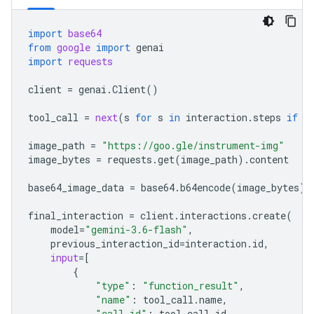
import
base64
from
google
import
genai
import
requests
client
=
genai
.
Client
()
tool_call
=
next
(
s
for
s
in
interaction
.
steps
if
s
image_path
=
"https://goo.gle/instrument-img"
image_bytes
=
requests
.
get
(
image_path
)
.
content
base64_image_data
=
base64
.
b64encode
(
image_bytes
)
.
final_interaction
=
client
.
interactions
.
create
(
model
=
"gemini-3.6-flash"
,
previous_interaction_id
=
interaction
.
id
,
input
=
[
{
"type"
:
"function_result"
,
"name"
:
tool_call
.
name
,
"call_id"
:
tool_call
.
id
,