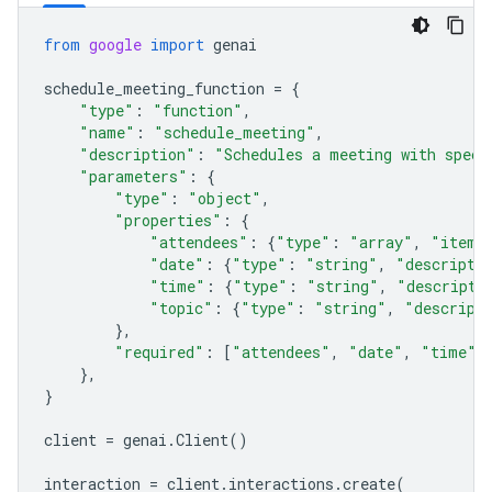
from
google
import
genai
schedule_meeting_function
=
{
"type"
:
"function"
,
"name"
:
"schedule_meeting"
,
"description"
:
"Schedules a meeting with speci
"parameters"
:
{
"type"
:
"object"
,
"properties"
:
{
"attendees"
:
{
"type"
:
"array"
,
"items
"date"
:
{
"type"
:
"string"
,
"descripti
"time"
:
{
"type"
:
"string"
,
"descripti
"topic"
:
{
"type"
:
"string"
,
"descript
},
"required"
:
[
"attendees"
,
"date"
,
"time"
,
},
}
client
=
genai
.
Client
()
interaction
=
client
.
interactions
.
create
(