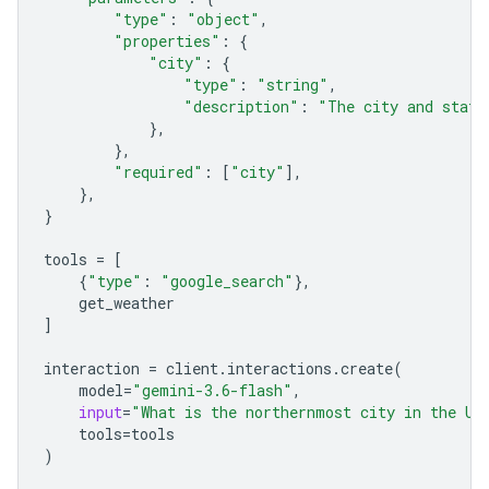
"type"
:
"object"
,
"properties"
:
{
"city"
:
{
"type"
:
"string"
,
"description"
:
"The city and state
},
},
"required"
:
[
"city"
],
},
}
tools
=
[
{
"type"
:
"google_search"
},
get_weather
]
interaction
=
client
.
interactions
.
create
(
model
=
"gemini-3.6-flash"
,
input
=
"What is the northernmost city in the Un
tools
=
tools
)