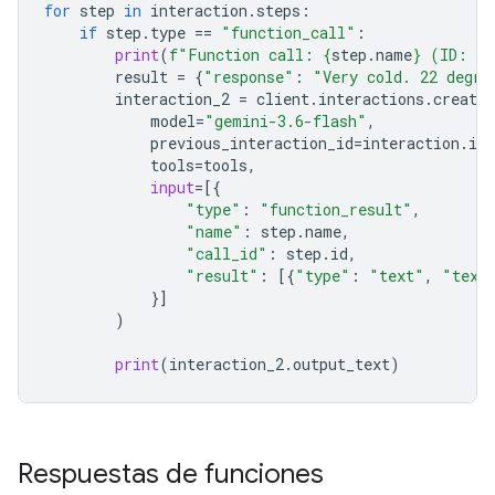
for
step
in
interaction
.
steps
:
if
step
.
type
==
"function_call"
:
print
(
f
"Function call: 
{
step
.
name
}
 (ID: 
{
s
result
=
{
"response"
:
"Very cold. 22 degre
interaction_2
=
client
.
interactions
.
create
model
=
"gemini-3.6-flash"
,
previous_interaction_id
=
interaction
.
id
,
tools
=
tools
,
input
=
[{
"type"
:
"function_result"
,
"name"
:
step
.
name
,
"call_id"
:
step
.
id
,
"result"
:
[{
"type"
:
"text"
,
"text
}]
)
print
(
interaction_2
.
output_text
)
Respuestas de funciones