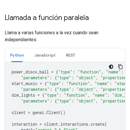
Llamada a función paralela
Llama a varias funciones a la vez cuando sean
independientes:
Python
JavaScript
REST
power_disco_ball
=
{
"type"
:
"function"
,
"name"
:
"
"parameters"
:
{
"type"
:
"object"
,
"properties"
start_music
=
{
"type"
:
"function"
,
"name"
:
"start
"parameters"
:
{
"type"
:
"object"
,
"properties"
dim_lights
=
{
"type"
:
"function"
,
"name"
:
"dim_li
"parameters"
:
{
"type"
:
"object"
,
"properties"
client
=
genai
.
Client
()
interaction
=
client
.
interactions
.
create
(
model
=
"gemini-3.6-flash"
,