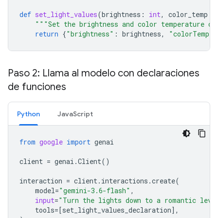
def
set_light_values
(
brightness
:
int
,
color_temp
:
"""Set the brightness and color temperature of
return
{
"brightness"
:
brightness
,
"colorTemper
Paso 2: Llama al modelo con declaraciones
de funciones
Python
JavaScript
from
google
import
genai
client
=
genai
.
Client
()
interaction
=
client
.
interactions
.
create
(
model
=
"gemini-3.6-flash"
,
input
=
"Turn the lights down to a romantic leve
tools
=
[
set_light_values_declaration
],