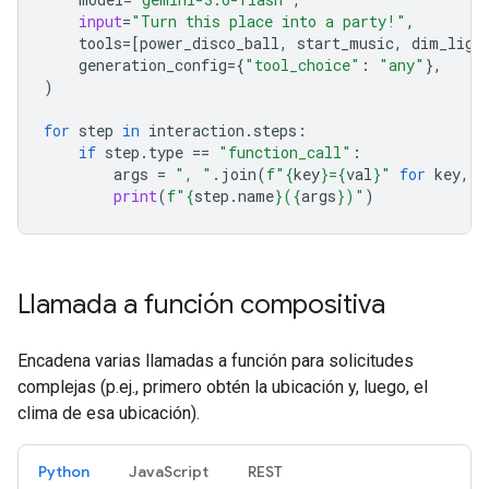
input
=
"Turn this place into a party!"
,
tools
=
[
power_disco_ball
,
start_music
,
dim_ligh
generation_config
=
{
"tool_choice"
:
"any"
},
)
for
step
in
interaction
.
steps
:
if
step
.
type
==
"function_call"
:
args
=
", "
.
join
(
f
"
{
key
}
=
{
val
}
"
for
key
,
v
print
(
f
"
{
step
.
name
}
(
{
args
}
)"
)
Llamada a función compositiva
Encadena varias llamadas a función para solicitudes
complejas (p.ej., primero obtén la ubicación y, luego, el
clima de esa ubicación).
Python
JavaScript
REST