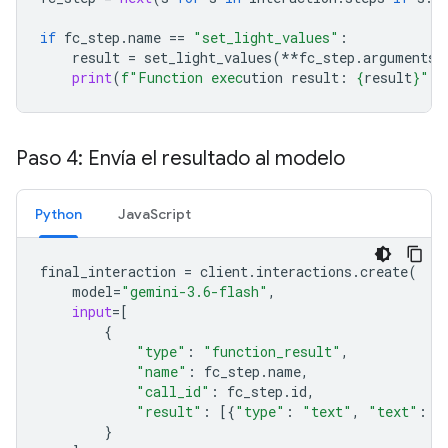
if
fc_step
.
name
==
"set_light_values"
:
result
=
set_light_values
(
**
fc_step
.
arguments
)
print
(
f
"Function exec
ution result: 
{
result
}
"
)
Paso 4: Envía el resultado al modelo
Python
JavaScript
final_interaction
=
client
.
interactions
.
create
(
model
=
"gemini-3.6-flash"
,
input
=
[
{
"type"
:
"function_result"
,
"name"
:
fc_step
.
name
,
"call_id"
:
fc_step
.
id
,
"result"
:
[{
"type"
:
"text"
,
"text"
:
j
}