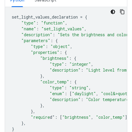
Python
JavaScript
set_light_values_declaration
=
{
"type"
:
"function"
,
"name"
:
"set_light_values"
,
"description"
:
"Sets the brightness and color 
"parameters"
:
{
"type"
:
"object"
,
"properties"
:
{
"brightness"
:
{
"type"
:
"integer"
,
"description"
:
"Light level from 0
},
"color_temp"
:
{
"type"
:
"string"
,
"enum"
:
[
"daylight"
,
"cool&>quot;
"description"
:
"Color temperature"
},
},
"require
d"
:
[
"brightness"
,
"color_temp"
],
},
}