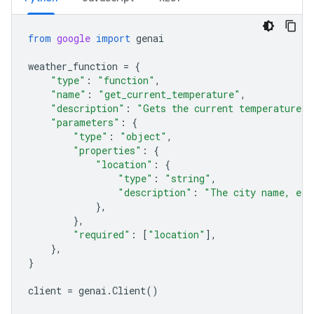
from
google
import
genai
weather_function
=
{
"type"
:
"function"
,
"name"
:
"get_current_temperature"
,
"description"
:
"Gets the current temperature f
"parameters"
:
{
"type"
:
"object"
,
"properties"
:
{
"location"
:
{
"type"
:
"string"
,
"description"
:
"The city name, e.g
},
},
"required"
:
[
"location"
],
},
}
client
=
genai
.
Client
()