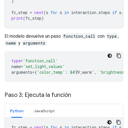
)
fc_step
=
next
(
s
for
s
in
interaction
.
steps
if
s
.
t
print
(
fc_step
)
El modelo devuelve un paso
function_call
con
type
,
name
y
arguments
:
type
=
'function_call'
name
=
'set_light_values'
arguments
=
{
'color_temp'
:
&#
39;warm'
,
'brightness'
Paso 3: Ejecuta la función
Python
JavaScript
fc_step
=
next
(
s
for
s
in
interaction
.
steps
if
s
.
t