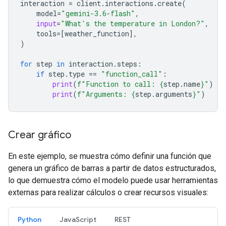
interaction
=
client
.
interactions
.
create
(
model
=
"gemini-3.6-flash"
,
input
=
"What's the temperature in London?"
,
tools
=
[
weather_function
],
)
for
step
in
interaction
.
steps
:
if
step
.
type
==
"function_call"
:
print
(
f
"Function to call: 
{
step
.
name
}
"
)
print
(
f
"Arguments: 
{
step
.
arguments
}
"
)
Crear gráfico
En este ejemplo, se muestra cómo definir una función que
genera un gráfico de barras a partir de datos estructurados,
lo que demuestra cómo el modelo puede usar herramientas
externas para realizar cálculos o crear recursos visuales:
Python
JavaScript
REST