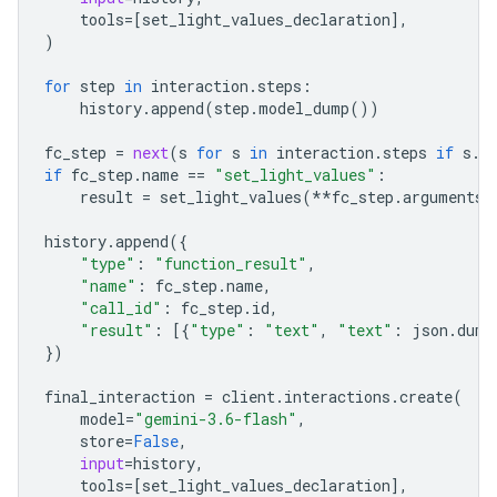
tools
=
[
set_light_values_declaration
],
)
for
step
in
interaction
.
steps
:
history
.
append
(
step
.
model_dump
())
fc_step
=
next
(
s
for
s
in
interaction
.
steps
if
s
.
t
if
fc_step
.
name
==
"set_light_values"
:
result
=
set_light_values
(
**
fc_step
.
arguments
)
history
.
append
({
"type"
:
"function_result"
,
"name"
:
fc_step
.
name
,
"call_id"
:
fc_step
.
id
,
"result"
:
[{
"type"
:
"text"
,
"text"
:
json
.
dump
})
final_interactio
n 
=
client
.
interactions
.
create
(
model
=
"gemini-3.6-flash"
,
store
=
False
,
input
=
history
,
tools
=
[
set_light_values_declaration
],