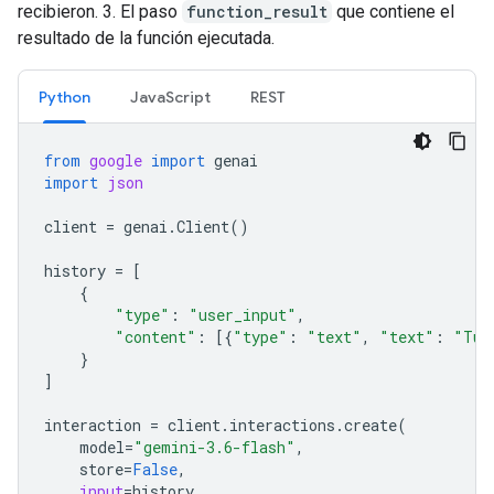
recibieron. 3. El paso
function_result
que contiene el
resultado de la función ejecutada.
Python
JavaScript
REST
from
google
import
genai
import
json
client
=
genai
.
Client
()
history
=
[
{
"type"
:
"user_input"
,
"content"
:
[{
"type"
:
"text"
,
"text"
:
"Tur
}
]
interaction
=
client
.
interactions
.
create
(
model
=
"gemini-3.6-flash"
,
store
=
False
,
input
=
history
,