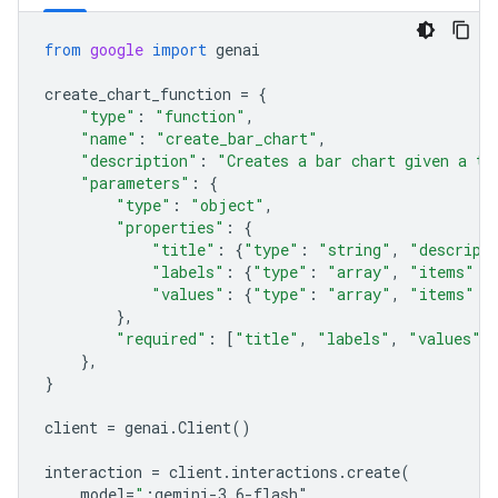
from
google
import
genai
create_chart_function
=
{
"type"
:
"function"
,
"name"
:
"create_bar_chart"
,
"description"
:
"Creates a bar chart given a ti
"parameters"
:
{
"type"
:
"object"
,
"properties"
:
{
"title"
:
{
"type"
:
"string"
,
"descript
"labels"
:
{
"type"
:
"array"
,
"items"
:
"values"
:
{
"type"
:
"array"
,
"items"
:
},
"required"
:
[
"title"
,
"labels"
,
"values"
]
},
}
client
=
genai
.
Client
()
interaction
=
client
.
interactions
.
create
(
model
=
"
;gemini-3.6-flash"
,