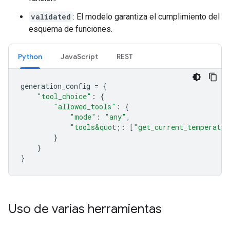
validated
: El modelo garantiza el cumplimiento del
esquema de funciones.
Python
JavaScript
REST
generation_config
=
{
"tool_choice"
:
{
"allowed_tools"
:
{
"mode"
:
"any"
,
"tools&quo
t;
:
[
"get_current_temperatur
}
}
}
Uso de varias herramientas