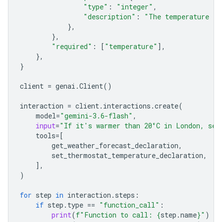
"type"
:
"integer"
,
"description"
:
"The temperature in
},
},
"required"
:
[
"temperature"
],
},
}
client
=
genai
.
Client
()
interaction
=
client
.
interactions
.
create
(
model
=
"gemini-3.6-flash"
,
input
=
"If it's warmer than 20°C in London, set
tools
=
[
get_weather_forecast_declaration
,
set_ther
mostat_temperature_declaration
,
],
)
for
step
in
interaction
.
steps
:
if
step
.
type
==
"function_call"
:
print
(
f
"Function to call: 
{
step
.
name
}
"
)