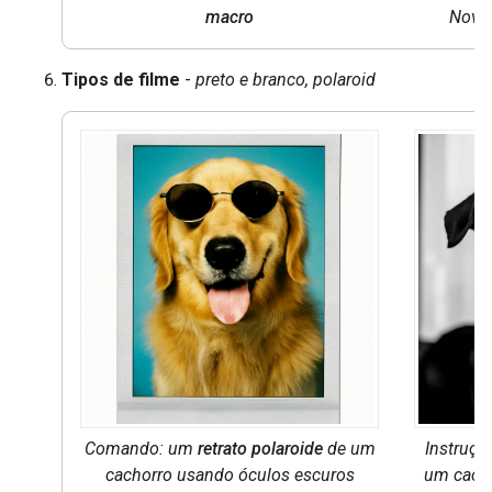
macro
Nova 
Tipos de filme
-
preto e branco, polaroid
Comando: um
retrato polaroide
de um
Instruçã
cachorro usando óculos escuros
um cacho