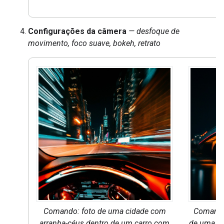
Configurações da câmera
— desfoque de
movimento, foco suave, bokeh, retrato
Comando: foto de uma cidade com
Comand
arranha-céus dentro de um carro com
de uma po