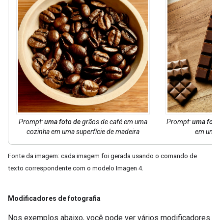
Prompt:
uma foto de
grãos de café em uma
Prompt:
uma foto
cozinha em uma superfície de madeira
em um b
Fonte da imagem: cada imagem foi gerada usando o comando de
texto correspondente com o modelo Imagen 4.
Modificadores de fotografia
Nos exemplos abaixo, você pode ver vários modificadores