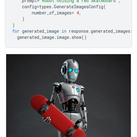
prompt
=
'Robot holding a red skateboard'
,
config
=
types
.
GenerateImagesConfig
(
number_of_images
=
4
,
)
)
for
generated_image
in
response
.
generated_images
:
generated_image
.
image
.
show
()