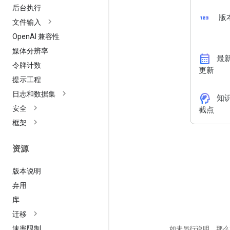
后台执行
123
版
文件输入
Open
AI 兼容性
媒体分辨率
calendar_month
最
令牌计数
更新
提示工程
日志和数据集
cognition_2
知
安全
截点
框架
资源
版本说明
弃用
库
迁移
速率限制
如未另行说明，那么