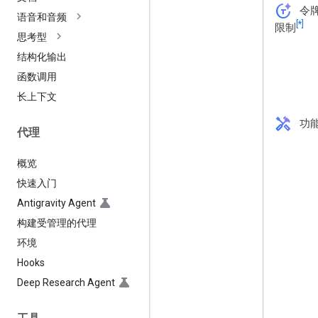
token_auto
令
语音和音频
[*]
限制
思考型
结构化输出
函数调用
长上下文
handyman
功
代理
概览
快速入门
Antigravity Agent
构建受管理的代理
环境
Hooks
Deep Research Agent