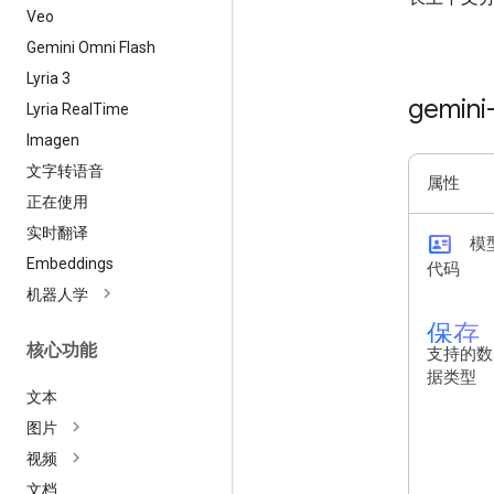
Veo
Gemini Omni Flash
Lyria 3
gemini
Lyria Real
Time
Imagen
文字转语音
属性
正在使用
实时翻译
id_card
模
Embeddings
代码
机器人学
保存
核心功能
支持的数
据类型
文本
图片
视频
文档