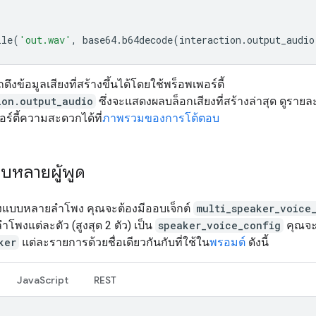
ile
(
'out.wav'
,
base64
.
b64decode
(
interaction
.
output_audio
งข้อมูลเสียงที่สร้างขึ้นได้โดยใช้พร็อพเพอร์ตี้
ion.output_audio
ซึ่งจะแสดงผลบล็อกเสียงที่สร้างล่าสุด ดูรายละ
อร์ตี้ความสะดวกได้ที่
ภาพรวมของการโต้ตอบ
บหลายผู้พูด
ยงแบบหลายลำโพง คุณจะต้องมีออบเจ็กต์
multi_speaker_voice
โพงแต่ละตัว (สูงสุด 2 ตัว) เป็น
speaker_voice_config
คุณจะ
ker
แต่ละรายการด้วยชื่อเดียวกันกับที่ใช้ใน
พรอมต์
ดังนี้
JavaScript
REST