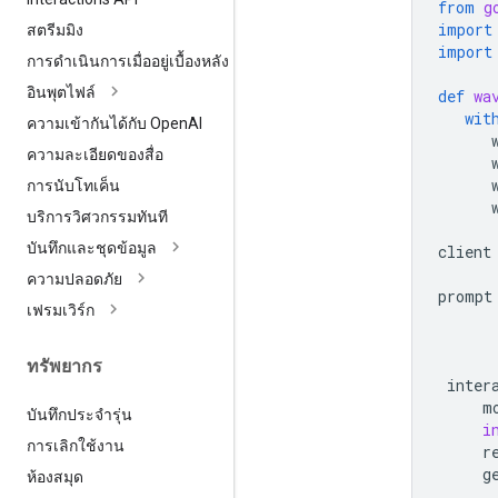
from
g
import
สตรีมมิง
import
การดำเนินการเมื่ออยู่เบื้องหลัง
อินพุตไฟล์
def
wa
wit
ความเข้ากันได้กับ Open
AI
ความละเอียดของสื่อ
การนับโทเค็น
บริการวิศวกรรมทันที
บันทึกและชุดข้อมูล
client
ความปลอดภัย
prompt
เฟรมเวิร์ก
      
      
ทรัพยากร
inter
m
บันทึกประจำรุ่น
i
การเลิกใช้งาน
r
g
ห้องสมุด