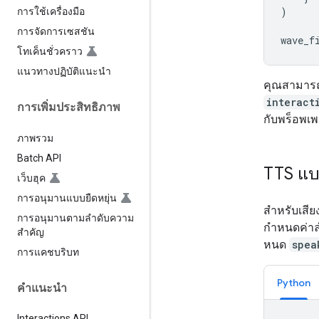
)
การใช้เครื่องมือ
การจัดการเซสชัน
wave_f
โทเค็นชั่วคราว
แนวทางปฏิบัติแนะนำ
คุณสามารถดึ
interact
การเพิ่มประสิทธิภาพ
กับพร็อพเพ
ภาพรวม
Batch API
TTS แบ
เว็บฮุค
การอนุมานแบบยืดหยุ่น
สำหรับเสี
การอนุมานตามลำดับความ
กำหนดค่าลำ
สำคัญ
หนด
spea
การแคชบริบท
Python
คำแนะนำ
Interactions API