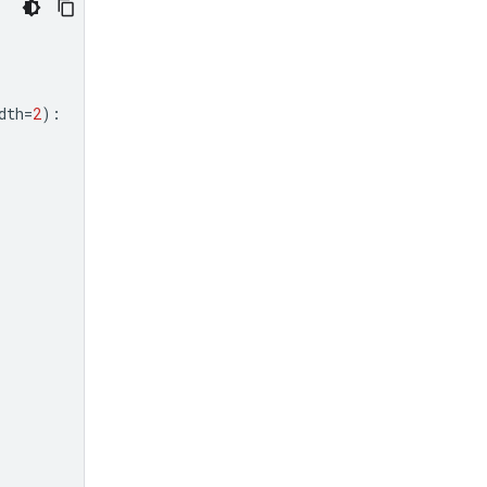
dth
=
2
):