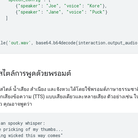
{
"speaker"
:
"Joe"
,
"voice"
:
"Kore"
},
{
"speaker"
:
"Jane"
,
"voice"
:
"Puck"
}
]
ile
(
'out.wav'
,
base64
.
b64decode
(
interaction
.
output_audio
สไตล์การพูดด้วยพรอมต์
ไตล์ น้ำเสียง สำเนียง และจังหวะได้โดยใช้พรอมต์ภาษาธรรมชาต
เสียงข้อความ (TTS) แบบเสียงเดียวและหลายเสียง ตัวอย่างเช่น ใน
ยว คุณอาจพูดว่า
 an spooky whisper:

e pricking of my thumbs...
