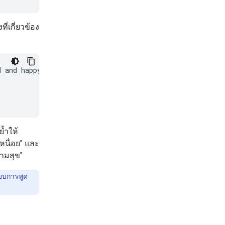
่เกี่ยวข้อง
 and happy:

ย้ำให้
หนื่อย" และ
วามสุข"
แบบการพูด