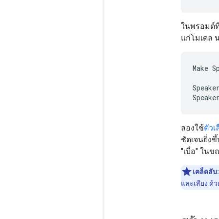
ในพรอมต์ที
แก่โมเดล น
Make S
Speake
ลองใช้
ตัวเ
ชัดเจนยิ่ง
"เบื่อ" ในข
เคล็ดลับ:
และเสียง ด้