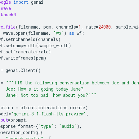
oogle
import
genai
wave
base64
ve_file
(
filename
,
pcm
,
channels
=
1
,
rate
=
24000
,
sample_wi
h
wave
.
open
(
filename
,
"wb"
)
as
wf
:
wf
.
setnchannels
(
channels
)
wf
.
setsampwidth
(
sample_width
)
wf
.
setframerate
(
rate
)
wf
.
writeframes
(
pcm
)
=
genai
.
Client
()
=
"""TTS the following conversation between Joe and Ja
   Joe: How's it going today Jane?
   Jane: Not too bad, how about you?"""
action
=
client
.
interactions
.
create
(
odel
=
"gemini-3.1-flash-tts-preview"
,
nput
=
prompt
,
esponse_format
=
{
"type"
:
"audio"
},
eneration_config
=
{
"speech_config"
:
[