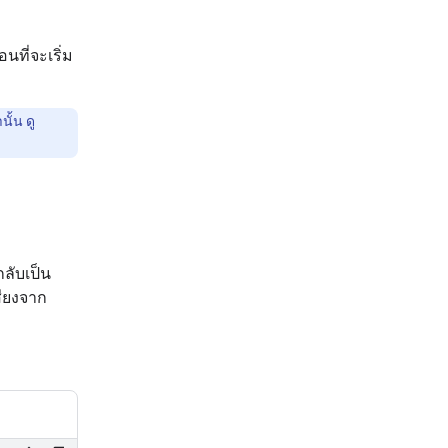
นที่จะเริ่ม
ั้น ดู
ลับเป็น
สียงจาก