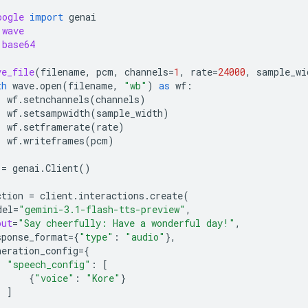
oogle
import
genai
wave
base64
ve_file
(
filename
,
pcm
,
channels
=
1
,
rate
=
24000
,
sample_wi
th
wave
.
open
(
filename
,
"wb"
)
as
wf
:
wf
.
setnchannels
(
channels
)
wf
.
setsampwidth
(
sample_width
)
wf
.
setframerate
(
rate
)
wf
.
writeframes
(
pcm
)
=
genai
.
Client
()
ction
=
client
.
interactions
.
create
(
del
=
"gemini-3.1-flash-tts-preview"
,
put
=
"Say cheerfully: Have a wonderful day!"
,
sponse_format
=
{
"type"
:
"audio"
},
neration_config
=
{
"speech_config"
:
[
{
"voice"
:
"Kore"
}
]