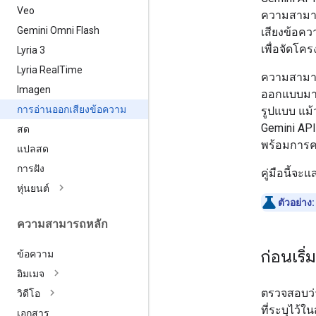
Veo
ความสามาร
Gemini Omni Flash
เสียงข้อคว
เพื่อจัดโ
Lyria 3
Lyria Real
Time
ความสามาร
Imagen
ออกแบบมาส
การอ่านออกเสียงข้อความ
รูปแบบ แม
Gemini API
สด
พร้อมการคว
แปลสด
การฝัง
คู่มือนี้จ
หุ่นยนต์
ตัวอย่าง:
ความสามารถหลัก
ก่อนเริ่
ข้อความ
อิมเมจ
ตรวจสอบว่า
วิดีโอ
ที่ระบุไว้ใ
เอกสาร