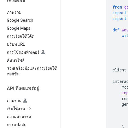
เครื่องมือ
from
g
import
ภาพรวม
import
Google Search
Google Maps
def
wa
wi
การเรียกใช้โค้ด
บริบท URL
การใช้คอมพิวเตอร์
ค้นหาไฟล์
รวมเครื่องมือและการเรียกใช้
client
ฟังก์ชัน
intera
mo
API ที่เผยแพร่อยู่
in
re
ภาพรวม
ge
เริ่มใช้งาน
ความสามารถ
การแปลสด
}