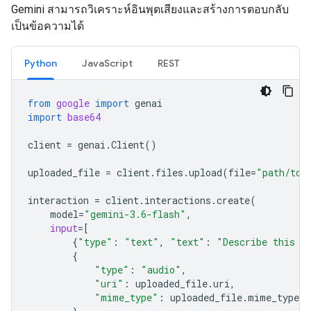
Gemini สามารถวิเคราะห์อินพุตเสียงและสร้างการตอบกลับ
เป็นข้อความได้
Python
JavaScript
REST
from
google
import
genai
import
base64
client
=
genai
.
Client
()
uploaded_file
=
client
.
files
.
upload
(
file
=
"path/to/
interaction
=
client
.
interactions
.
create
(
model
=
"gemini-3.6-flash"
,
input
=
[
{
"type"
:
"text"
,
"text"
:
"Describe this a
{
"type"
:
"audio"
,
"uri"
:
uploaded_file
.
uri
,
"mime_type"
:
uploaded_file
.
mime_type