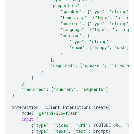
"properties"
:
{
"speaker"
:
{
"type"
:
"string"
},
"timestamp"
:
{
"type"
:
"string
"content"
:
{
"type"
:
"string"
},
"language"
:
{
"type"
:
"string"
}
"emotion"
:
{
"type"
:
"string"
,
"enum"
:
[
"happy"
,
"sad"
,
}
},
"required"
:
[
"speaker"
,
"timestam
}
}
},
"required"
:
[
"summary"
,
"segments"
]
}
interaction
=
client
.
interactions
.
create
(
model
=
"gemini-3.6-flash"
,
input
=
[
{
"type"
:
"video"
,
"uri"
:
YOUTUBE_URL
,
"mi
{
"type"
:
"text"
,
"text"
:
prompt
}