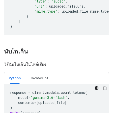
"type"
:
"audio"
,
"uri"
:
uploaded_file
.
uri
,
"mime_type"
:
uploaded_file
.
mime_type
}
]
)
นับโทเค็น
วิธีนับโทเค็นในไฟล์เสียง
Python
JavaScript
response
=
client
.
models
.
count_tokens
(
model
=
"gemini-3.6-flash"
,
contents
=
[
uploaded_file
]
)
print
(
response
)