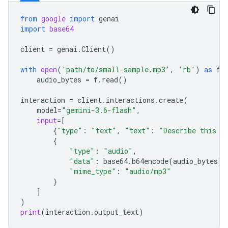
from
google
import
genai
import
base64
client
=
genai
.
Client
()
with
open
(
'path/to/small-sample.mp3'
,
'rb'
)
as
f
:
audio_bytes
=
f
.
read
()
interaction
=
client
.
interactions
.
create
(
model
=
"gemini-3.6-flash"
,
input
=
[
{
"type"
:
"text"
,
"text"
:
"Describe this a
{
"type"
:
"audio"
,
"data"
:
base64
.
b64encode
(
audio_bytes
)
.
"mime_type"
:
"audio/mp3"
}
]
)
print
(
interaction
.
output_text
)