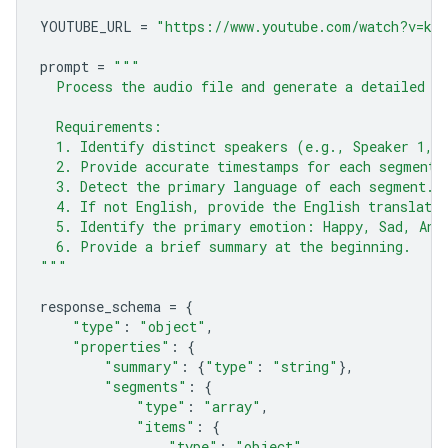
YOUTUBE_URL
=
"https://www.youtube.com/watch?v=ku-
prompt
=
"""
  Process the audio file and generate a detailed t
  Requirements:
  1. Identify distinct speakers (e.g., Speaker 1, 
  2. Provide accurate timestamps for each segment 
  3. Detect the primary language of each segment.
  4. If not English, provide the English translatio
  5. Identify the primary emotion: Happy, Sad, Ang
  6. Provide a brief summary at the beginning.
"""
response_schema
=
{
"type"
:
"object"
,
"properties"
:
{
"summary"
:
{
"type"
:
"string"
},
"segments"
:
{
"type"
:
"array"
,
"items"
:
{
"type"
:
"object"
,