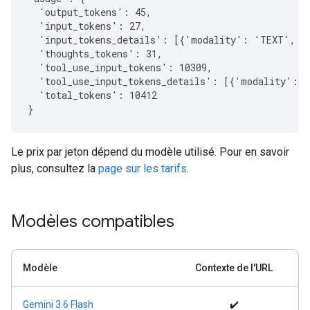
  'output_tokens': 45,

  'input_tokens': 27,

  'input_tokens_details': [{'modality': 'TEXT', 't
  'thoughts_tokens': 31,

  'tool_use_input_tokens': 10309,

  'tool_use_input_tokens_details': [{'modality': '
  'total_tokens': 10412

Le prix par jeton dépend du modèle utilisé. Pour en savoir
plus, consultez la
page sur les tarifs
.
Modèles compatibles
Modèle
Contexte de l'URL
Gemini 3.6 Flash
✔️