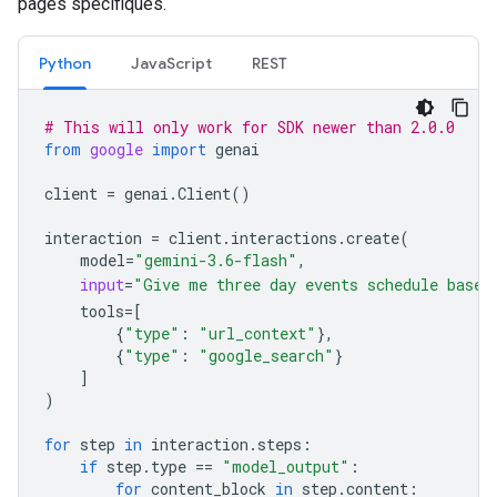
pages spécifiques.
Python
JavaScript
REST
# This will only work for SDK newer than 2.0.0
from
google
import
genai
client
=
genai
.
Client
()
interaction
=
client
.
interactions
.
create
(
model
=
"gemini-3.6-flash"
,
input
=
"Give me three day events schedule based
tools
=
[
{
"type"
:
"url_context"
},
{
"type"
:
"google_search"
}
]
)
for
step
in
interaction
.
steps
:
if
step
.
type
==
"model_output"
:
for
content_block
in
step
.
content
: