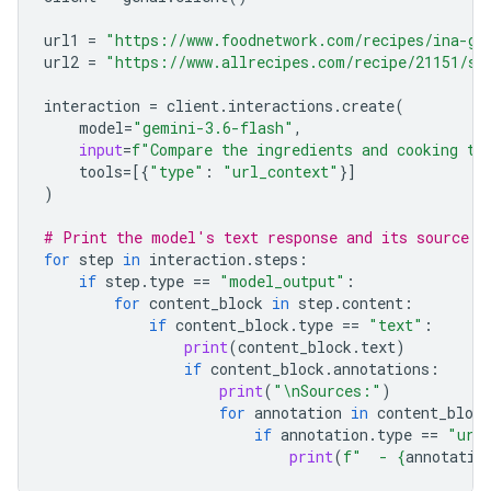
url1
=
"https://www.foodnetwork.com/recipes/ina-ga
url2
=
"https://www.allrecipes.com/recipe/21151/si
interaction
=
client
.
interactions
.
create
(
model
=
"gemini-3.6-flash"
,
input
=
f
"Compare the ingredients and cooking ti
tools
=
[{
"type"
:
"url_context"
}]
)
# Print the model's text response and its source a
for
step
in
interaction
.
steps
:
if
step
.
type
==
"model_output"
:
for
content_block
in
step
.
content
:
if
content_block
.
type
==
"text"
:
print
(
content_block
.
text
)
if
content_block
.
annotations
:
print
(
"
\n
Sources:"
)
for
annotation
in
content_block
if
annotation
.
type
==
"url
print
(
f
"  - 
{
annotatio