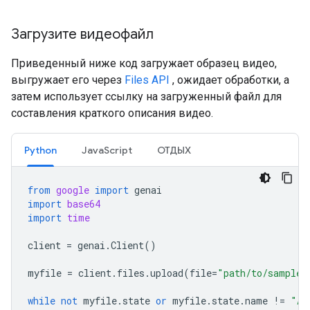
Загрузите видеофайл
Приведенный ниже код загружает образец видео,
выгружает его через
Files API
, ожидает обработки, а
затем использует ссылку на загруженный файл для
составления краткого описания видео.
Python
JavaScript
ОТДЫХ
from
google
import
genai
import
base64
import
time
client
=
genai
.
Client
()
myfile
=
client
.
files
.
upload
(
file
=
"path/to/sample.
while
not
myfile
.
state
or
myfile
.
state
.
name
!=
"AC