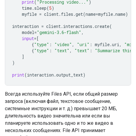
print
(
"Processing video..."
)
time
.
sleep
(
5
)
myfile
=
client
.
files
.
get
(
name
=
myfile
.
name
)
interaction
=
client
.
interactions
.
create
(
model
=
"gemini-3.6-flash"
,
input
=
[
{
"type"
:
"video"
,
"uri"
:
myfile
.
uri
,
"mim
{
"type"
:
"text"
,
"text"
:
"Summarize this 
]
)
print
(
interaction
.
output_text
)
Всегда используйте Files API, если общий размер
запроса (включая файл, текстовое сообщение,
системные инструкции и т. д.) превышает 20 МБ,
длительность видео значительна или если вы
планируете использовать одно и то же видео в
нескольких сообщениях. File API принимает