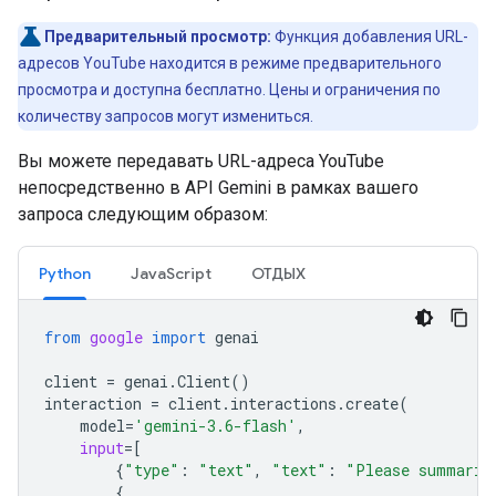
Предварительный просмотр:
Функция добавления URL-
адресов YouTube находится в режиме предварительного
просмотра и доступна бесплатно. Цены и ограничения по
количеству запросов могут измениться.
Вы можете передавать URL-адреса YouTube
непосредственно в API Gemini в рамках вашего
запроса следующим образом:
Python
JavaScript
ОТДЫХ
from
google
import
genai
client
=
genai
.
Client
()
interaction
=
client
.
interactions
.
create
(
model
=
'gemini-3.6-flash'
,
input
=
[
{
"type"
:
"text"
,
"text"
:
"Please summariz
{