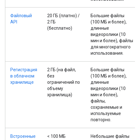
Файловый
20 ГБ (платно) /
Большие файлы
API
2 ГБ
(100 МБ и более),
(бесплатно)
длинные
видеоролики (10
мин и более), файлы
для многократного
использования.
Регистрация
2 ГБ (на файл,
Большие файлы
в облачном
без
(100 МБ и более),
хранилище
ограничений по
длинные
объему
видеоролики (10
хранилища)
мин и более),
файлы,
сохраняемые и
используемые
повторно.
Встроенные
< 100 МБ
Небольшие файлы