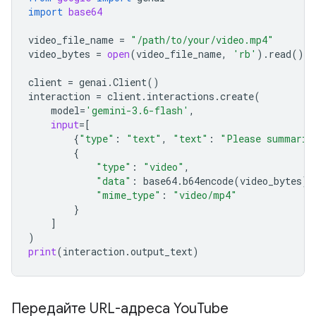
import
base64
video_file_name
=
"/path/to/your/video.mp4"
video_bytes
=
open
(
video_file_name
,
'rb'
)
.
read
()
client
=
genai
.
Client
()
interaction
=
client
.
interactions
.
create
(
model
=
'gemini-3.6-flash'
,
input
=
[
{
"type"
:
"text"
,
"text"
:
"Please summariz
{
"type"
:
"video"
,
"data"
:
base64
.
b64encode
(
video_bytes
)
.
"mime_type"
:
"video/mp4"
}
]
)
print
(
interaction
.
output_text
)
Передайте URL-адреса You
Tube