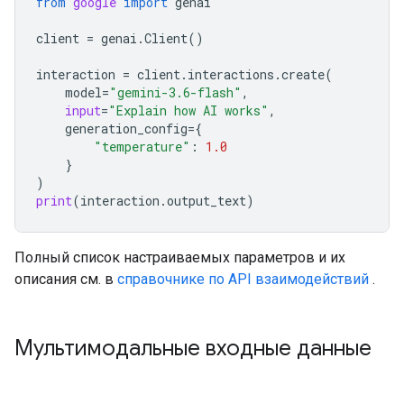
from
google
import
genai
client
=
genai
.
Client
()
interaction
=
client
.
interactions
.
create
(
model
=
"gemini-3.6-flash"
,
input
=
"Explain how AI works"
,
generation_config
=
{
"temperature"
:
1.0
}
)
print
(
interaction
.
output_text
)
Полный список настраиваемых параметров и их
описания см. в
справочнике по API взаимодействий
.
Мультимодальные входные данные