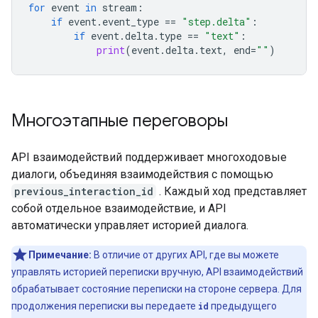
for
event
in
stream
:
if
event
.
event_type
==
"step.delta"
:
if
event
.
delta
.
type
==
"text"
:
print
(
event
.
delta
.
text
,
end
=
""
)
Многоэтапные переговоры
API взаимодействий поддерживает многоходовые
диалоги, объединяя взаимодействия с помощью
previous_interaction_id
. Каждый ход представляет
собой отдельное взаимодействие, и API
автоматически управляет историей диалога.
Примечание:
В отличие от других API, где вы можете
управлять историей переписки вручную, API взаимодействий
обрабатывает состояние переписки на стороне сервера. Для
продолжения переписки вы передаете
id
предыдущего