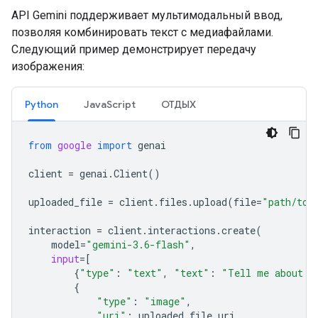
API Gemini поддерживает мультимодальный ввод,
позволяя комбинировать текст с медиафайлами.
Следующий пример демонстрирует передачу
изображения:
Python
JavaScript
ОТДЫХ
from
google
import
genai
client
=
genai
.
Client
()
uploaded_file
=
client
.
files
.
upload
(
file
=
"path/to/
interaction
=
client
.
interactions
.
create
(
model
=
"gemini-3.6-flash"
,
input
=
[
{
"type"
:
"text"
,
"text"
:
"Tell me about t
{
"type"
:
"image"
,
"uri"
:
uploaded_file
.
uri
,