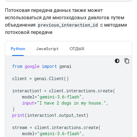
Потоковая передача данных также может
использоваться для многоходовых диалогов путем
объединения
previous_interaction_id
с методами
потоковой передачи.
Python
JavaScript
ОТДЫХ
from
google
import
genai
client
=
genai
.
Client
()
interaction1
=
client
.
interactions
.
create
(
model
=
"gemini-3.6-flash"
,
input
=
"I have 2 dogs in my house."
,
)
print
(
interaction1
.
output_text
)
stream
=
client
.
interactions
.
create
(
model
=
"gemini-3.6-flash"
,