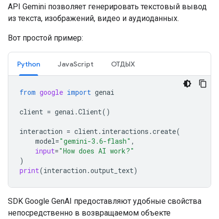
API Gemini позволяет генерировать текстовый вывод
из текста, изображений, видео и аудиоданных.
Вот простой пример:
Python
JavaScript
ОТДЫХ
from
google
import
genai
client
=
genai
.
Client
()
interaction
=
client
.
interactions
.
create
(
model
=
"gemini-3.6-flash"
,
input
=
"How does AI work?"
)
print
(
interaction
.
output_text
)
SDK Google GenAI предоставляют удобные свойства
непосредственно в возвращаемом объекте