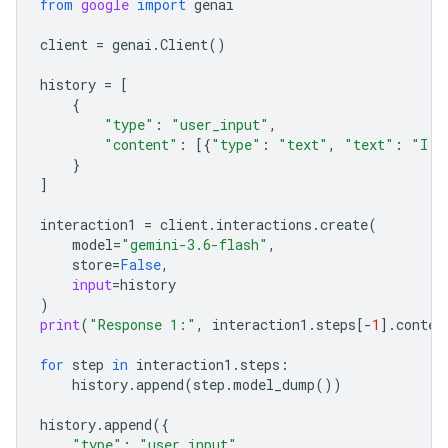
from
google
import
genai
client
=
genai
.
Client
()
history
=
[
{
"type"
:
"user_input"
,
"content"
:
[{
"type"
:
"text"
,
"text"
:
"I h
}
]
interaction1
=
client
.
interactions
.
create
(
model
=
"gemini-3.6-flash"
,
store
=
False
,
input
=
history
)
print
(
"Response 1:"
,
interaction1
.
steps
[
-
1
]
.
conten
for
step
in
interaction1
.
steps
:
history
.
append
(
step
.
model_dump
())
history
.
append
({
"type"
:
"user_input"
,