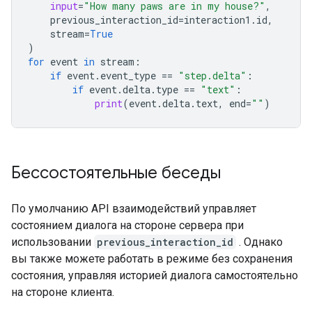
input
=
"How many paws are in my house?"
,
previous_interaction_id
=
interaction1
.
id
,
stream
=
True
)
for
event
in
stream
:
if
event
.
event_type
==
"step.delta"
:
if
event
.
delta
.
type
==
"text"
:
print
(
event
.
delta
.
text
,
end
=
""
)
Бессостоятельные беседы
По умолчанию API взаимодействий управляет
состоянием диалога на стороне сервера при
использовании
previous_interaction_id
. Однако
вы также можете работать в режиме без сохранения
состояния, управляя историей диалога самостоятельно
на стороне клиента.