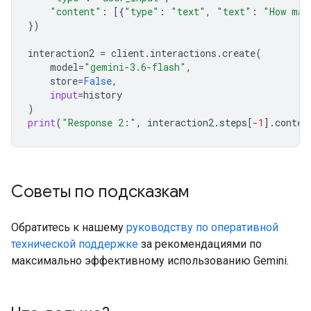
"content"
:
[{
"type"
:
"text"
,
"text"
:
"How man
})
interaction2
=
client
.
interactions
.
create
(
model
=
"gemini-3.6-flash"
,
store
=
False
,
input
=
history
)
print
(
"Response 2:"
,
interaction2
.
steps
[
-
1
]
.
conten
Советы по подсказкам
Обратитесь к нашему
руководству по оперативной
технической поддержке
за рекомендациями по
максимально эффективному использованию Gemini.