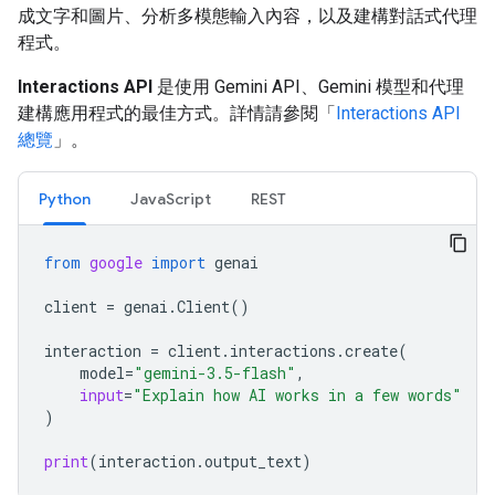
成文字和圖片、分析多模態輸入內容，以及建構對話式代理
程式。
Interactions API
是使用 Gemini API、Gemini 模型和代理
建構應用程式的最佳方式。詳情請參閱「
Interactions API
總覽
」。
Python
JavaScript
REST
from
google
import
genai
client
=
genai
.
Client
()
interaction
=
client
.
interactions
.
create
(
model
=
"gemini-3.5-flash"
,
input
=
"Explain how AI works in a few words"
)
print
(
interaction
.
output_text
)