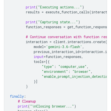
print
(
"Executing actions..."
)
results
=
execute_function_calls
(
interacti
print
(
"Capturing state..."
)
function_responses
=
get_function_responses
# Continue conversation with function resp
interaction
=
client
.
interactions
.
create
(
model
=
'gemini-3.6-flash'
,
previous_interaction_id
=
interaction
.
id
,
input
=
function_responses
,
tools
=
[{
"type"
:
"computer_use"
,
"environment"
:
"browser"
,
"enable_prompt_injection_detection
}]
)
finally
:
# Cleanup
print
(
"
\n
Closing browser..."
)