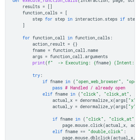
def
execute_function_calls
(
interaction
,
page
,
scre
results
=
[]
function_calls
=
[
step
for
step
in
interaction
.
steps
if
step
.
]
for
function_call
in
function_calls
:
action_result
=
{}
fname
=
function_call
.
name
args
=
function_call
.
arguments
print
(
f
"  -> Executing: 
{
fname
}
 (Intent: 
{
try
:
if
fname
in
(
"open_web_browser"
,
"open
pass
# Handled / already open
elif
fname
in
(
"click"
,
"click_at"
,
"d
actual_x
=
denormalize_x
(
args
[
"x"
]
actual_y
=
denormalize_y
(
args
[
"y"
]
if
fname
in
(
"click"
,
"click_at"
):
page
.
mouse
.
click
(
actual_x
,
act
elif
fname
==
"double_click"
:
page
.
mouse
.
dblclick
(
actual_x
,