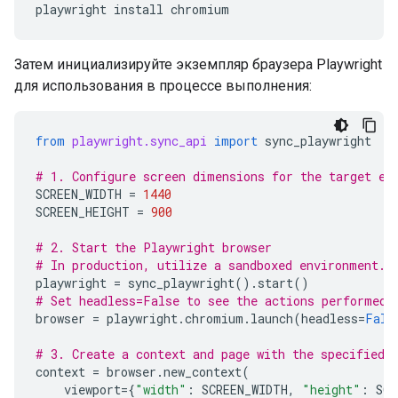
playwright
install
Затем инициализируйте экземпляр браузера Playwright
для использования в процессе выполнения:
from
playwright.sync_api
import
sync_playwright
# 1. Configure screen dimensions for the target en
SCREEN_WIDTH
=
1440
SCREEN_HEIGHT
=
900
# 2. Start the Playwright browser
# In production, utilize a sandboxed environment.
playwright
=
sync_playwright
()
.
start
()
# Set headless=False to see the actions performed 
browser
=
playwright
.
chromium
.
launch
(
headless
=
Fals
# 3. Create a context and page with the specified 
context
=
browser
.
new_context
(
viewport
=
{
"width"
:
SCREEN_WIDTH
,
"height"
:
SCR