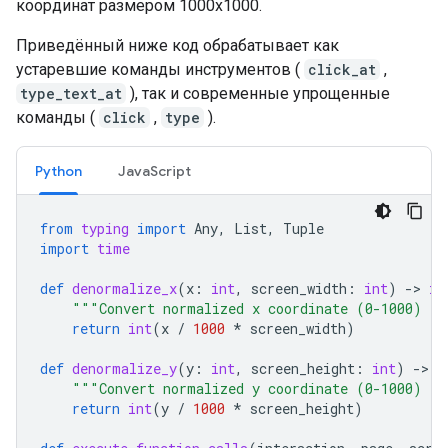
координат размером 1000x1000.
Приведённый ниже код обрабатывает как
устаревшие команды инструментов (
click_at
,
type_text_at
), так и современные упрощенные
команды (
click
,
type
).
Python
JavaScript
from
typing
import
Any
,
List
,
Tuple
import
time
def
denormalize_x
(
x
:
int
,
screen_width
:
int
)
-
> 
in
"""Convert normalized x coordinate (0-1000) to
return
int
(
x
/
1000
*
screen_width
)
def
denormalize_y
(
y
:
int
,
screen_height
:
int
)
-
> 
i
"""Convert normalized y coordinate (0-1000) to
return
int
(
y
/
1000
*
screen_height
)