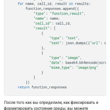
for
name
,
call_id
,
result
in
results
:
function_responses
.
append
({
"type"
:
"function_result"
,
"name"
:
name
,
"call_id"
:
call_id
,
"result"
:
[
{
"type"
:
"text"
,
"text"
:
json
.
dumps
({
"url"
:
cu
},
{
"type"
:
"image"
,
"data"
:
base64
.
b64encode
(
scree
"mime_type"
:
"image/png"
}
]
})
return
function_responses
После того как вы определили, как фиксировать и
форматировать состояние среды, вы можете