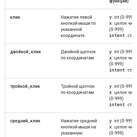
функции)
y
клик
Нажатие левой
: int (0-999)
x
кнопкой мыши по
: целое чис
указанной
(0-999)
intent
координате.
: стр
y
двойной_клик
Двойной щелчок
: int (0-999)
x
по координатам.
: целое чис
(0-999)
intent
: стр
y
тройной_клик
Тройной щелчок
: int (0-999)
x
по координатам.
: целое чис
(0-999)
intent
: стр
y
средний_клик
Нажатие средней
: int (0-999)
x
кнопкой мыши на
: целое чис
указанную
(0-999)