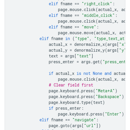
elif
fname
==
"right_click"
:
page
.
mouse
.
click
(
actual_x
,
act
elif
fname
==
"middle_click"
:
page
.
mouse
.
click
(
actual_x
,
act
elif
fname
==
"move"
:
page
.
mouse
.
move
(
actual_x
,
actu
elif
fname
in
(
"type"
,
"type_text_at"
)
actual_x
=
denormalize_x
(
args
[
"x"
]
actual_y
=
denormalize_y
(
args
[
"y"
]
text
=
args
[
"text"
]
press_enter
=
args
.
get
(
"press_ente
if
actual_x
is
not
None
and
actual_
page
.
mouse
.
click
(
actual_x
,
act
# Clear field first
page
.
keyboard
.
press
(
"Meta+A"
)
page
.
keyboard
.
press
(
"Backspace"
)
page
.
keyboard
.
type
(
text
)
if
press_enter
:
page
.
keyboard
.
press
(
"Enter"
)
elif
fname
==
"navigate"
:
page
.
goto
(
args
[
"url"
])