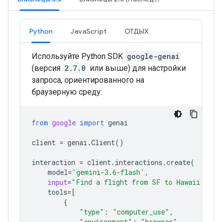
Python
JavaScript
ОТДЫХ
Используйте Python SDK
google-genai
(версия
2.7.0
или выше) для настройки
запроса, ориентированного на
браузерную среду:
from
google
import
genai
client
=
genai
.
Client
()
interaction
=
client
.
interactions
.
create
(
model
=
'gemini-3.6-flash'
,
input
=
"Find a flight from SF to Hawaii on J
tools
=
[
{
"type"
:
"computer_use"
,
"environment"
:
"browser"
,