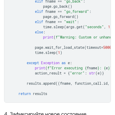
elif
fname
==
"go_back"
:
page
.
go_back
()
elif
fname
==
"go_forward"
:
page
.
go_forward
()
elif
fname
==
"wait"
:
time
.
sleep
(
args
.
get
(
"seconds"
,
1
))
else
:
print
(
f
"Warning: Custom or unhandl
page
.
wait_for_load_state
(
timeout
=
5000
)
time
.
sleep
(
1
)
except
Exception
as
e
:
print
(
f
"Error executing 
{
fname
}
: 
{
e
}
"
)
action_result
=
{
"error"
:
str
(
e
)}
results
.
append
((
fname
,
function_call
.
id
,
a
return
results
4
.
Зафиксируйте новое состояние