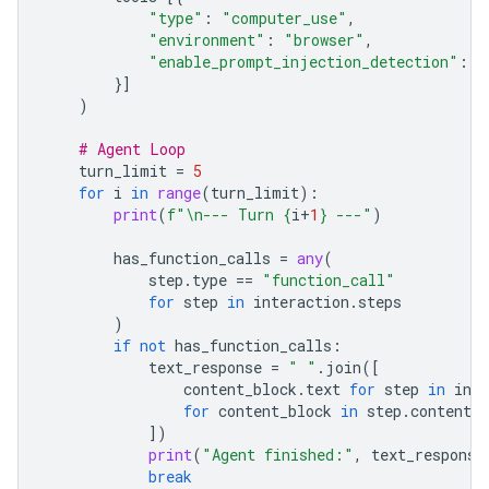
"type"
:
"computer_use"
,
"environment"
:
"browser"
,
"enable_prompt_injection_detection"
:
T
}]
)
# Agent Loop
turn_limit
=
5
for
i
in
range
(
turn_limit
):
print
(
f
"
\n
--- Turn 
{
i
+
1
}
 ---"
)
has_function_calls
=
any
(
step
.
type
==
"function_call"
for
step
in
interaction
.
steps
)
if
not
has_function_calls
:
text_response
=
" "
.
join
([
content_block
.
text
for
step
in
inte
for
content_block
in
step
.
content
i
])
print
(
"Agent finished:"
,
text_response
break