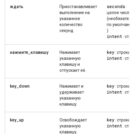
seconds
ждать
Приостанавливает
:
выполнение на
целое число
указанное
(необязатель
количество
по умолчани
секунд.
)
intent
: стр
key
нажмите_клавишу
Нажимает
: строка
intent
указанную
: стр
клавишу и
отпускает её.
key
key_down
Нажимает и
: строка
intent
удерживает
: стр
указанную
клавишу.
key
key_up
Освобождает
: строка
intent
указанную
: стр
клавишу.