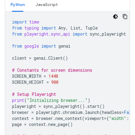
Python
JavaScript
import
time
from
typing
import
Any
,
List
,
Tuple
from
playwright.sync_api
import
sync_playwright
from
google
import
genai
client
=
genai
.
Client
()
# Constants for screen dimensions
SCREEN_WIDTH
=
1440
SCREEN_HEIGHT
=
900
# Setup Playwright
print
(
"Initializing browser..."
)
playwright
=
sync_playwright
()
.
start
()
browser
=
playwright
.
chromium
.
launch
(
headless
=
Fals
context
=
browser
.
new_context
(
viewport
=
{
"width"
:
S
page
=
context
.
new_page
()