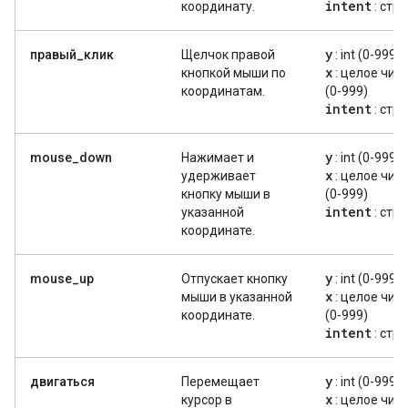
intent
координату.
: стр
y
правый_клик
Щелчок правой
: int (0-999)
x
кнопкой мыши по
: целое чис
координатам.
(0-999)
intent
: стр
y
mouse_down
Нажимает и
: int (0-999)
x
удерживает
: целое чис
кнопку мыши в
(0-999)
intent
указанной
: стр
координате.
y
mouse_up
Отпускает кнопку
: int (0-999)
x
мыши в указанной
: целое чис
координате.
(0-999)
intent
: стр
y
двигаться
Перемещает
: int (0-999)
x
курсор в
: целое чис