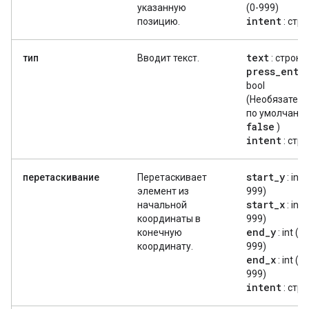
указанную
(0-999)
intent
позицию.
: стр
text
тип
Вводит текст.
: строка
press
_
ente
bool
(Необязатель
по умолчани
false
)
intent
: стр
start
_
y
перетаскивание
Перетаскивает
: int 
элемент из
999)
start
_
x
начальной
: int 
координаты в
999)
end
_
y
конечную
: int (0-
координату.
999)
end
_
x
: int (0-
999)
intent
: стр