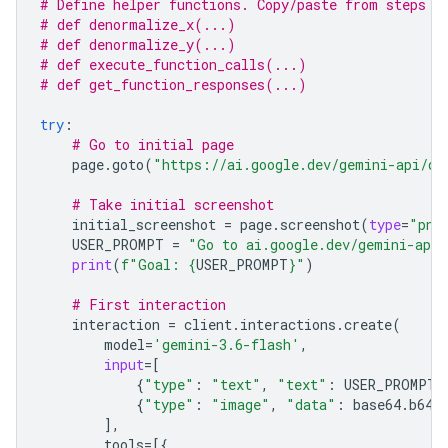
# Define helper functions. Copy/paste from steps 3
# def denormalize_x(...)
# def denormalize_y(...)
# def execute_function_calls(...)
# def get_function_responses(...)
try
:
# Go to initial page
page
.
goto
(
"https://ai.google.dev/gemini-api/do
# Take initial screenshot
initial_screenshot
=
page
.
screenshot
(
type
=
"png
USER_PROMPT
=
"Go to ai.google.dev/gemini-api/
print
(
f
"Goal: 
{
USER_PROMPT
}
"
)
# First interaction
interaction
=
client
.
interactions
.
create
(
model
=
'gemini-3.6-flash'
,
input
=
[
{
"type"
:
"text"
,
"text"
:
USER_PROMPT
}
{
"type"
:
"image"
,
"data"
:
base64
.
b64e
],
tools
=
[{