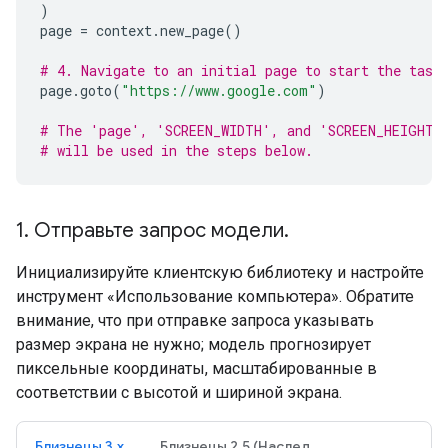
)
page
=
context
.
new_page
()
# 4. Navigate to an initial page to start the task
page
.
goto
(
"https://www.google.com"
)
# The 'page', 'SCREEN_WIDTH', and 'SCREEN_HEIGHT'
# will be used in the steps below.
1
.
Отправьте запрос модели
.
Инициализируйте клиентскую библиотеку и настройте
инструмент «Использование компьютера». Обратите
внимание, что при отправке запроса указывать
размер экрана не нужно; модель прогнозирует
пиксельные координаты, масштабированные в
соответствии с высотой и шириной экрана.
Близнецы 3.x
Близнецы 2.5 (Наследие)