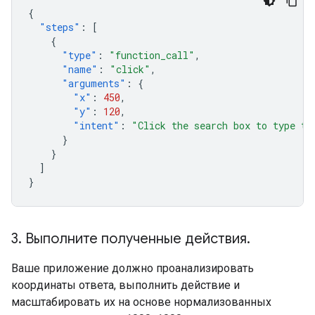
{
"steps"
:
[
{
"type"
:
"function_call"
,
"name"
:
"click"
,
"arguments"
:
{
"x"
:
450
,
"y"
:
120
,
"intent"
:
"Click the search box to type th
}
}
]
}
3
.
Выполните полученные действия
.
Ваше приложение должно проанализировать
координаты ответа, выполнить действие и
масштабировать их на основе нормализованных