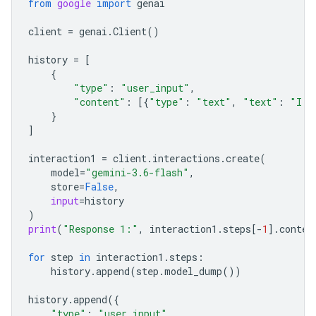
from
google
import
genai
client
=
genai
.
Client
()
history
=
[
{
"type"
:
"user_input"
,
"content"
:
[{
"type"
:
"text"
,
"text"
:
"I h
}
]
interaction1
=
client
.
interactions
.
create
(
model
=
"gemini-3.6-flash"
,
store
=
False
,
input
=
history
)
print
(
"Response 1:"
,
interaction1
.
steps
[
-
1
]
.
conten
for
step
in
interaction1
.
steps
:
history
.
append
(
step
.
model_dump
())
history
.
append
({
"type"
:
"user_input"
,