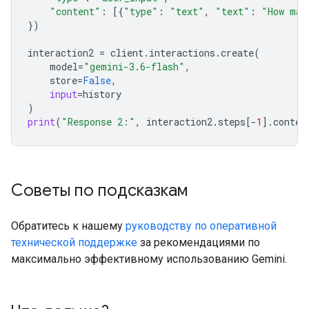
"content"
:
[{
"type"
:
"text"
,
"text"
:
"How man
})
interaction2
=
client
.
interactions
.
create
(
model
=
"gemini-3.6-flash"
,
store
=
False
,
input
=
history
)
print
(
"Response 2:"
,
interaction2
.
steps
[
-
1
]
.
conten
Советы по подсказкам
Обратитесь к нашему
руководству по оперативной
технической поддержке
за рекомендациями по
максимально эффективному использованию Gemini.