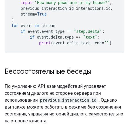
input
=
"How many paws are in my house?"
,
previous_interaction_id
=
interaction1
.
id
,
stream
=
True
)
for
event
in
stream
:
if
event
.
event_type
==
"step.delta"
:
if
event
.
delta
.
type
==
"text"
:
print
(
event
.
delta
.
text
,
end
=
""
)
Бессостоятельные беседы
По умолчанию API взаимодействий управляет
состоянием диалога на стороне сервера при
использовании
previous_interaction_id
. Однако
вы также можете работать в режиме без сохранения
состояния, управляя историей диалога самостоятельно
на стороне клиента.