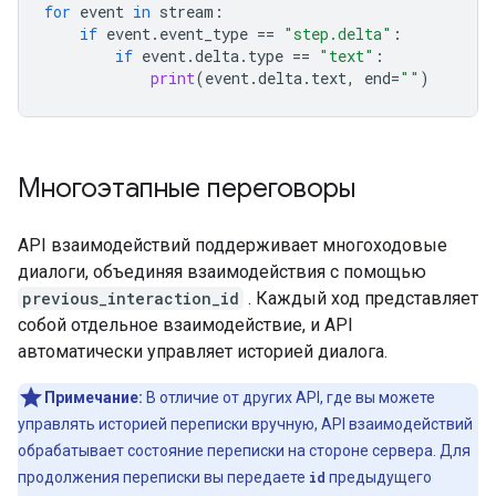
for
event
in
stream
:
if
event
.
event_type
==
"step.delta"
:
if
event
.
delta
.
type
==
"text"
:
print
(
event
.
delta
.
text
,
end
=
""
)
Многоэтапные переговоры
API взаимодействий поддерживает многоходовые
диалоги, объединяя взаимодействия с помощью
previous_interaction_id
. Каждый ход представляет
собой отдельное взаимодействие, и API
автоматически управляет историей диалога.
Примечание:
В отличие от других API, где вы можете
управлять историей переписки вручную, API взаимодействий
обрабатывает состояние переписки на стороне сервера. Для
продолжения переписки вы передаете
id
предыдущего