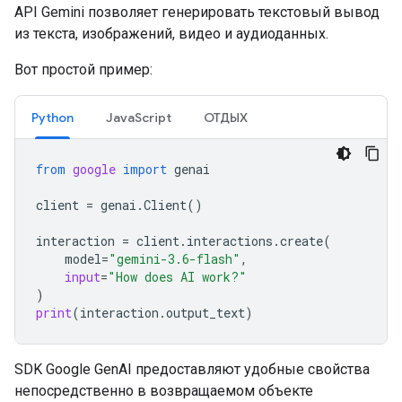
API Gemini позволяет генерировать текстовый вывод
из текста, изображений, видео и аудиоданных.
Вот простой пример:
Python
JavaScript
ОТДЫХ
from
google
import
genai
client
=
genai
.
Client
()
interaction
=
client
.
interactions
.
create
(
model
=
"gemini-3.6-flash"
,
input
=
"How does AI work?"
)
print
(
interaction
.
output_text
)
SDK Google GenAI предоставляют удобные свойства
непосредственно в возвращаемом объекте