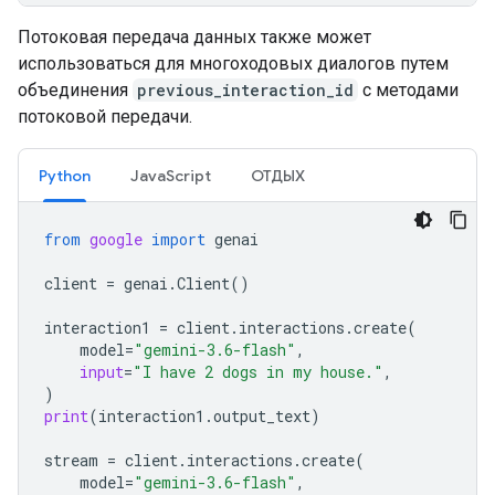
Потоковая передача данных также может
использоваться для многоходовых диалогов путем
объединения
previous_interaction_id
с методами
потоковой передачи.
Python
JavaScript
ОТДЫХ
from
google
import
genai
client
=
genai
.
Client
()
interaction1
=
client
.
interactions
.
create
(
model
=
"gemini-3.6-flash"
,
input
=
"I have 2 dogs in my house."
,
)
print
(
interaction1
.
output_text
)
stream
=
client
.
interactions
.
create
(
model
=
"gemini-3.6-flash"
,