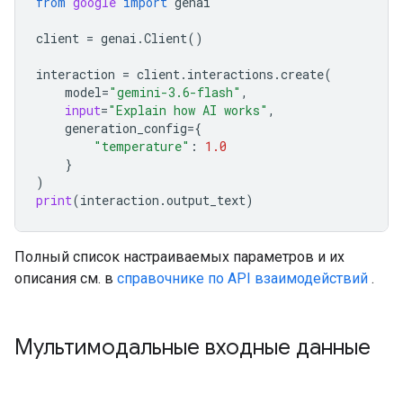
from
google
import
genai
client
=
genai
.
Client
()
interaction
=
client
.
interactions
.
create
(
model
=
"gemini-3.6-flash"
,
input
=
"Explain how AI works"
,
generation_config
=
{
"temperature"
:
1.0
}
)
print
(
interaction
.
output_text
)
Полный список настраиваемых параметров и их
описания см. в
справочнике по API взаимодействий
.
Мультимодальные входные данные