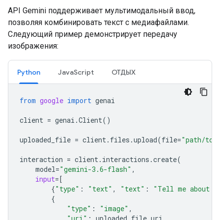
API Gemini поддерживает мультимодальный ввод,
позволяя комбинировать текст с медиафайлами.
Следующий пример демонстрирует передачу
изображения:
Python
JavaScript
ОТДЫХ
from
google
import
genai
client
=
genai
.
Client
()
uploaded_file
=
client
.
files
.
upload
(
file
=
"path/to/
interaction
=
client
.
interactions
.
create
(
model
=
"gemini-3.6-flash"
,
input
=
[
{
"type"
:
"text"
,
"text"
:
"Tell me about t
{
"type"
:
"image"
,
"uri"
:
uploaded_file
.
uri
,