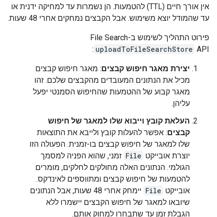
אין אורך חיים (TTL) להטמעות. הן נשמרות עד למחיקה ידנית או
עד שהמודל יוצא משימוש. אבל הקבצים נמחקים אחרי 48 שעות.
פירוט התהליך לשימוש ב-File Search
uploadToFileSearchStore
API:
יצירת מאגר חיפוש קבצים
: מאגר חיפוש קבצים
מכיל את הנתונים המעובדים מהקבצים שלכם. זהו
מאגר קבוע של ההטמעות שהחיפוש הסמנטי יפעל
עליהן.
העלאת קובץ וייבוא שלו למאגר של חיפוש
קבצים
: אפשר להעלות קובץ ולייבא את התוצאות
שלו למאגר של חיפוש קבצים בו-זמנית. הפעולה הזו
יוצרת אובייקט
File
זמני, שהוא הפניה למסמך
הגולמי. הנתונים האלה מחולקים לחלקים, מומרים
להטמעות של חיפוש קבצים ומתווספים לאינדקס.
אובייקט
File
יימחק אחרי 48 שעות, אבל הנתונים
שיובאו למאגר של חיפוש הקבצים יישמרו ללא
הגבלת זמן עד שתבחרו למחוק אותם.