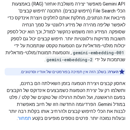
‫Gemini API מאפשר יצירה משולבת-אחזור (RAG) באמצעות
הכלי File Search (חיפוש קבצים). התכונה 'חיפוש קבצים'
מייבאת את הנתונים, מחלקת אותם לחלקים ויוצרת אינדקס כדי
לאפשר שליפה מהירה של מידע רלוונטי על סמך הנחיה
שסופקה. המידע הזה משמש כהקשר למודל, וכך הוא יכול לספק
תשובות מדויקות ורלוונטיות יותר. חיפוש קבצים יכול גם לספק
יכולות מולטי-מודאליות עם הטמעות טקסט שנתמכות על ידי
gemini-embedding-001
, והטמעות תמונות/מולטי-מודאליות
שנתמכות על ידי
gemini-embedding-2
.
הערה:
בשלב הזה אין תמיכה בפורמטים של אודיו וסרטונים.
אחסון קבצים ויצירת הטמעה בזמן השאילתה הם בחינם,
ותשלמו רק על יצירת הטמעות כשמבצעים אינדוקס של הקבצים
בפעם הראשונה, ועל העלות הרגילה של טוקנים של קלט / פלט
במודל Gemini. הפרדיגמה החדשה הזו של חיוב מאפשרת
לבנות את הכלי לחיפוש קבצים ולהרחיב אותו בקלות רבה יותר
ובעלות נמוכה יותר. פרטים נוספים מופיעים בקטע
תמחור
.