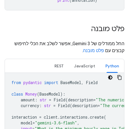
print
(
annotation
)
פלט מובנה
החל ממודלים של Gemini 3, אפשר לשלב את הכלי לחיפוש
קבצים עם
פלט מובנה
.
REST
JavaScript
Python
from
pydantic
import
BaseModel
,
Field
class
Money
(
BaseModel
):
amount
:
str
=
Field
(
description
=
"The numerical
currency
:
str
=
Field
(
description
=
"The currenc
interaction
=
client
.
interactions
.
create
(
model
=
"gemini-3.6-flash"
,
input
=
"What is the minimum hourly wage in Toky