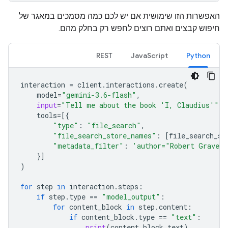
האפשרות הזו שימושית אם יש לכם כמה מסמכים במאגר של
חיפוש קבצים ואתם רוצים לחפש רק בחלק מהם.
REST
JavaScript
Python
interaction
=
client
.
interactions
.
create
(
model
=
"gemini-3.6-flash"
,
input
=
"Tell me about the book 'I, Claudius'"
,
tools
=
[{
"type"
:
"file_search"
,
"file_search_store_names"
:
[
file_search_st
"metadata_filter"
:
'author="Robert Graves
}]
)
for
step
in
interaction
.
steps
:
if
step
.
type
==
"model_output"
:
for
content_block
in
step
.
content
:
if
content_block
.
type
==
"text"
:
print
(
content_block
.
text
)