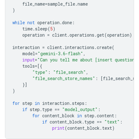
file_name
=
sample_file
.
name
)
while
not
operation
.
done
:
time
.
sleep
(
5
)
operation
=
client
.
operations
.
get
(
operation
)
interaction
=
client
.
interactions
.
create
(
model
=
"gemini-3.6-flash"
,
input
=
"Can you tell me about [insert question]
tools
=
[{
"type"
:
"file_search"
,
"file_search_store_names"
:
[
file_search_st
}]
)
for
step
in
interaction
.
steps
:
if
step
.
type
==
"model_output"
:
for
content_block
in
step
.
content
:
if
content_block
.
type
==
"text"
:
print
(
content_block
.
text
)