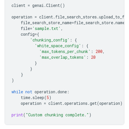
client
=
genai
.
Client
()
operation
=
client
.
file_search_stores
.
upload_to_fil
file_search_store_name
=
file_search_store
.
name
,
file
=
'sample.txt'
,
config
=
{
'chunking_config'
:
{
'white_space_config'
:
{
'max_tokens_per_chunk'
:
200
,
'max_overlap_tokens'
:
20
}
}
}
)
while
not
operation
.
done
:
time
.
sleep
(
5
)
operation
=
client
.
operations
.
get
(
operation
)
print
(
"Custom chunking complete."
)