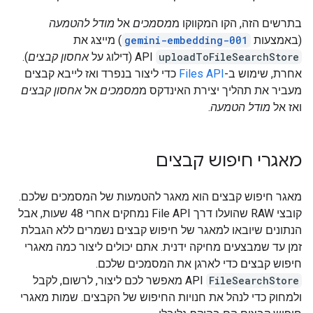
בתרשים הזה, הקו המקווקו מ
מסמכים
אל
מודל להטמעה
(באמצעות
gemini-embedding-001
) מייצג את
uploadToFileSearchStore
API (דילוג על
אחסון קבצים
).
אחרת, שימוש ב-
Files API
כדי ליצור בנפרד ואז לייבא קבצים
מעביר את תהליך יצירת האינדקס מ
מסמכים
אל
אחסון קבצים
ואז אל
מודל הטמעה
.
מאגרי חיפוש קבצים
מאגר חיפוש קבצים הוא מאגר להטמעות של המסמכים שלכם.
קובצי RAW שהועלו דרך File API נמחקים אחרי 48 שעות, אבל
הנתונים שיובאו למאגר של חיפוש קבצים נשמרים ללא הגבלת
זמן עד שמבצעים מחיקה ידנית. אתם יכולים ליצור כמה מאגרי
חיפוש קבצים כדי לארגן את המסמכים שלכם.
FileSearchStore
API מאפשר לכם ליצור, לרשום, לקבל
ולמחוק כדי לנהל את חנויות החיפוש של הקבצים. שמות מאגרי