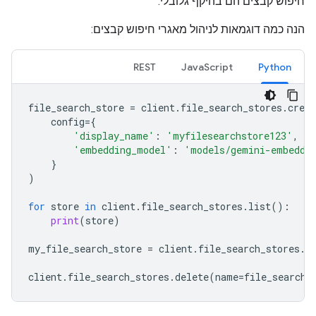
חיפוש קבצים הם בהיקף גלובלי.
הנה כמה דוגמאות לניהול מאגרי חיפוש קבצים:
REST
JavaScript
Python
file_search_store
=
client
.
file_search_stores
.
creat
config
=
{
'display_name'
:
'myfilesearchstore123'
,
'embedding_model'
:
'models/gemini-embeddi
}
)
for
store
in
client
.
file_search_stores
.
list
():
print
(
store
)
my_file_search_store
=
client
.
file_search_stores
.
g
client
.
file_search_stores
.
delete
(
name
=
file_search_