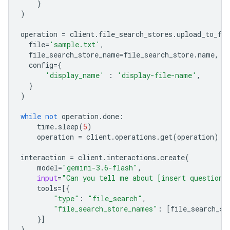
}
)
operation
=
client
.
file_search_stores
.
upload_to_fil
file
=
'sample.txt'
,
file_search_store_name
=
file_search_store
.
name
,
config
=
{
'display_name'
:
'display-file-name'
,
}
)
while
not
operation
.
done
:
time
.
sleep
(
5
)
operation
=
client
.
operations
.
get
(
operation
)
interaction
=
client
.
interactions
.
create
(
model
=
"gemini-3.6-flash"
,
input
=
"Can you tell me about [insert question]
tools
=
[{
"type"
:
"file_search"
,
"file_search_store_names"
:
[
file_search_st
}]
)