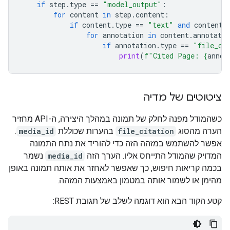
if
step
.
type
==
"model_output"
:
for
content
in
step
.
content
:
if
content
.
type
==
"text"
and
content
.
for
annotation
in
content
.
annotatio
if
annotation
.
type
==
"file_ci
print
(
f
"Cited Page: 
{
annot
ציטוטים של מדיה
כשהמודל מפנה לחלק של תמונה במהלך היצירה, ה-API מחזיר
הערה מהסוג
file_citation
בהערות שכוללת
media_id
.
אפשר להשתמש במזהה הזה כדי להוריד את נתח התמונה
המדויק שהמודל התייחס אליו. הערך הזה
media_id
נשמר
בכמה קריאות חיפוש, כך שאפשר לאחזר את אותה תמונה באופן
מהימן או לשמור אותה במטמון באמצעות המזהה.
קטע הקוד הבא הוא דוגמה לשלב של תגובת REST: