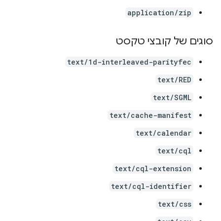
application/zip
סוגים של קובצי טקסט
text/1d-interleaved-parityfec
text/RED
text/SGML
text/cache-manifest
text/calendar
text/cql
text/cql-extension
text/cql-identifier
text/css