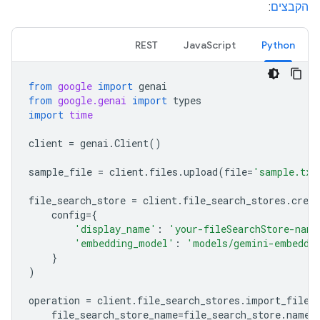
הקבצים
:
REST
JavaScript
Python
from
google
import
genai
from
google.genai
import
types
import
time
client
=
genai
.
Client
()
sample_file
=
client
.
files
.
upload
(
file
=
'sample.txt
file_search_store
=
client
.
file_search_stores
.
creat
config
=
{
'display_name'
:
'your-fileSearchStore-name
'embedding_model'
:
'models/gemini-embeddi
}
)
operation
=
client
.
file_search_stores
.
import_file
(
file_search_store_name
=
file_search_store
.
name
,