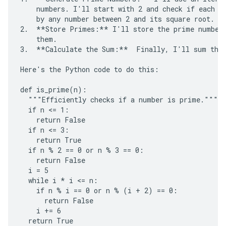
    numbers. I'll start with 2 and check if each su
    by any number between 2 and its square root. If
2.  **Store Primes:** I'll store the prime numbers
    them.

3.  **Calculate the Sum:**  Finally, I'll sum the 
Here's the Python code to do this:

def is_prime(n):

  """Efficiently checks if a number is prime."""

  if n <= 1:

    return False

  if n <= 3:

    return True

  if n % 2 == 0 or n % 3 == 0:

    return False

  i = 5

  while i * i <= n:

    if n % i == 0 or n % (i + 2) == 0:

      return False

    i += 6

  return True
