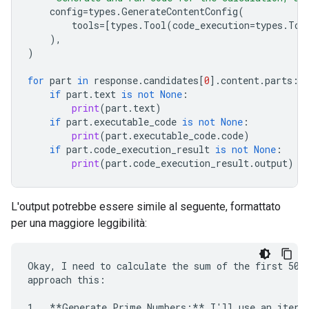
config
=
types
.
GenerateContentConfig
(
tools
=
[
types
.
Tool
(
code_execution
=
types
.
Too
),
)
for
part
in
response
.
candidates
[
0
]
.
content
.
parts
:
if
part
.
text
is
not
None
:
print
(
part
.
text
)
if
part
.
executable_code
is
not
None
:
print
(
part
.
executable_code
.
code
)
if
part
.
code_execution_result
is
not
None
:
print
(
part
.
code_execution_result
.
output
)
L'output potrebbe essere simile al seguente, formattato
per una maggiore leggibilità:
Okay, I need to calculate the sum of the first 50 p
approach this:

1.  **Generate Prime Numbers:** I'll use an iterat