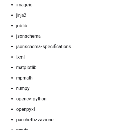
imageio
jinja2
joblib
jsonschema
jsonschema-specifications
lxml
matplotlib
mpmath
numpy
opencv-python
openpyxl
pacchettizzazione