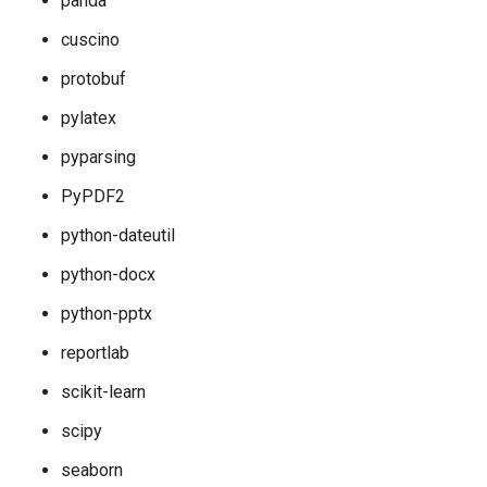
panda
cuscino
protobuf
pylatex
pyparsing
PyPDF2
python-dateutil
python-docx
python-pptx
reportlab
scikit-learn
scipy
seaborn