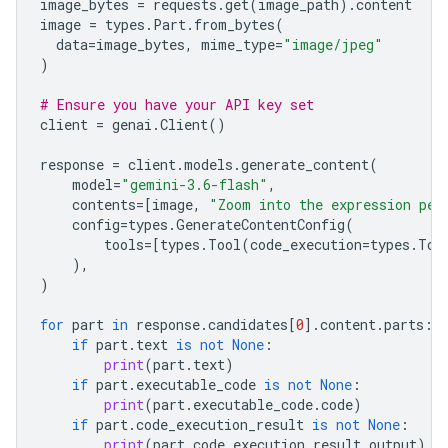
image_bytes
=
requests
.
get
(
image_path
)
.
content
image
=
types
.
Part
.
from_bytes
(
data
=
image_bytes
,
mime_type
=
"image/jpeg"
)
# Ensure you have your API key set
client
=
genai
.
Client
()
response
=
client
.
models
.
generate_content
(
model
=
"gemini-3.6-flash"
,
contents
=
[
image
,
"Zoom into the expression ped
config
=
types
.
GenerateContentConfig
(
tools
=
[
types
.
Tool
(
code_execution
=
types
.
Too
),
)
for
part
in
response
.
candidates
[
0
]
.
content
.
parts
:
if
part
.
text
is
not
None
:
print
(
part
.
text
)
if
part
.
executable_code
is
not
None
:
print
(
part
.
executable_code
.
code
)
if
part
.
code_execution_result
is
not
None
:
print
(
part
.
code_execution_result
.
output
)