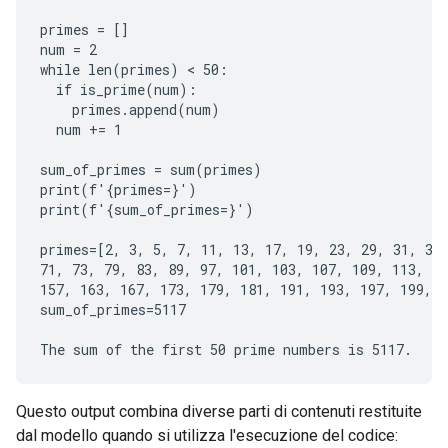
primes = []

num = 2

while len(primes) < 50:

  if is_prime(num):

    primes.append(num)

  num += 1

sum_of_primes = sum(primes)

print(f'{primes=}')

print(f'{sum_of_primes=}')

primes=[2, 3, 5, 7, 11, 13, 17, 19, 23, 29, 31, 37,
71, 73, 79, 83, 89, 97, 101, 103, 107, 109, 113, 12
157, 163, 167, 173, 179, 181, 191, 193, 197, 199, 2
sum_of_primes=5117

Questo output combina diverse parti di contenuti restituite
dal modello quando si utilizza l'esecuzione del codice: