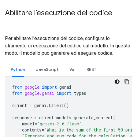
Abilitare l'esecuzione del codice
Per abilitare l'esecuzione del codice, configura lo
strumento di esecuzione del codice sul modello. In questo
modo, il modello può generare ed eseguire codice.
Python
JavaScript
Vai
REST
from
google
import
genai
from
google.genai
import
types
client
=
genai
.
Client
()
response
=
client
.
models
.
generate_content
(
model
=
"gemini-3.6-flash"
,
contents
=
"What is the sum of the first 50 prim
"Generate and run code for the calculation, an