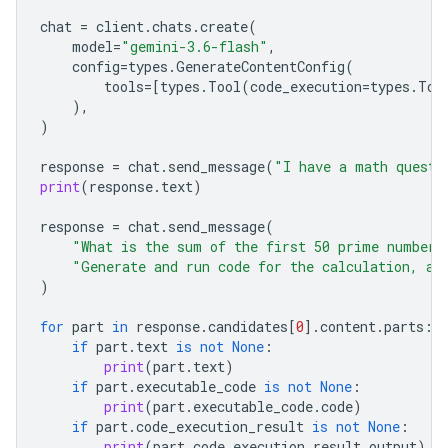
chat
=
client
.
chats
.
create
(
model
=
"gemini-3.6-flash"
,
config
=
types
.
GenerateContentConfig
(
tools
=
[
types
.
Tool
(
code_execution
=
types
.
Too
),
)
response
=
chat
.
send_message
(
"I have a math questi
print
(
response
.
text
)
response
=
chat
.
send_message
(
"What is the sum of the first 50 prime numbers
"Generate and run code for the calculation, an
)
for
part
in
response
.
candidates
[
0
]
.
content
.
parts
:
if
part
.
text
is
not
None
:
print
(
part
.
text
)
if
part
.
executable_code
is
not
None
:
print
(
part
.
executable_code
.
code
)
if
part
.
code_execution_result
is
not
None
:
print
(
part
.
code_execution_result
.
output
)