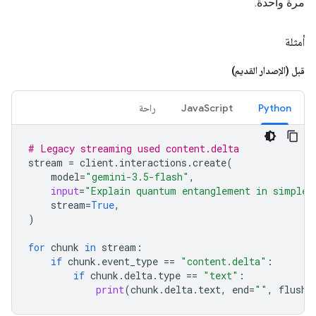
مرة واحدة.
أمثلة
قبل (الإصدار القديم)
Python
JavaScript
راحة
# Legacy streaming used content.delta
stream
=
client
.
interactions
.
create
(
model
=
"gemini-3.5-flash"
,
input
=
"Explain quantum entanglement in simple 
stream
=
True
,
)
for
chunk
in
stream
:
if
chunk
.
event_type
==
"content.delta"
:
if
chunk
.
delta
.
type
==
"text"
:
print
(
chunk
.
delta
.
text
,
end
=
""
,
flush
=