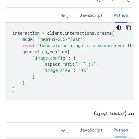
Python
JavaScript
راحة
interaction
=
client
.
interactions
.
create
(
model
=
"gemini-3.5-flash"
,
input
=
"Generate an image of a sunset over the 
generation_config
=
{
"image_config"
:
{
"aspect_ratio"
:
"1:1"
,
"image_size"
:
"1K"
}
},
)
بعد (المخطط الجديد)
Python
JavaScript
راحة