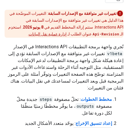
تغييرات غير متوافقة مع الإصدارات السابقة
: التغييرات الموضّحة في
هذا الدليل هي تغييرات غير متوافقة مع الإصدارات السابقة في
Interactions API. ستتم إزالة المخطط القديم في
8 يونيو 2026
. استخدِم
الـ
Api-Revision
عنوان الطلب لـ
إدارة عملية نقل البيانات
.
تُجري واجهة برمجة التطبيقات Interactions API في الإصدار
v1beta
تغييرات غير متوافقة مع الإصدارات السابقة تؤدي إلى
إعادة هيكلة شكل واجهة برمجة التطبيقات لدعم الإمكانات
المستقبلية، مثل التوجيه أثناء الرحلة واستدعاءات الأدوات غير
المتزامنة. توضّح هذه الصفحة التغييرات وتوفّر أمثلة على الرموز
البرمجية قبل وبعد التغييرات لمساعدتك في نقل البيانات. هناك
فئتان من التغييرات:
مخطط الخطوات
: تحلّ مصفوفة
steps
جديدة محلّ
مصفوفة
outputs
، ما يوفّر مخططًا زمنيًا منظّمًا
لكل دورة تفاعل.
إعداد تنسيق الإخراج
: يوحّد متعدد الأشكال الجديد