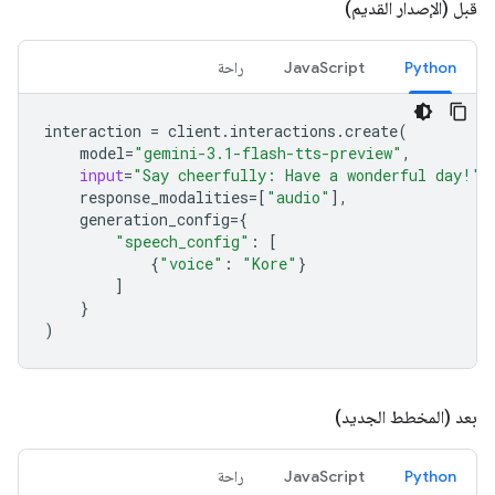
قبل (الإصدار القديم)
Python
JavaScript
راحة
interaction
=
client
.
interactions
.
create
(
model
=
"gemini-3.1-flash-tts-preview"
,
input
=
"Say cheerfully: Have a wonderful day!"
,
response_modalities
=
[
"audio"
],
generation_config
=
{
"speech_config"
:
[
{
"voice"
:
"Kore"
}
]
}
)
بعد (المخطط الجديد)
Python
JavaScript
راحة