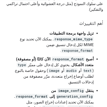
على سلوك النموذج (مثل درجة العشوائية وأعلى احتمال تراكمي
والتفكير).
أهم التغييرات
تزيل واجهة برمجة التطبيقات
response_mime_type
.
يمكنك الآن تحديد نوع
MIME لكل إدخال تنسيق ضِمن
.
response_format
أصبح
response_format
الآن كائنًا (أو مصفوفة)
متعدد الأشكال.
يحتوي كل إدخال على مميّز
type
(
text
أو
audio
أو
image
) وحقول خاصة بالنوع.
لطلب أوضاع إخراج متعددة، مرِّر مصفوفة من
إدخالات التنسيق.
ينتقل
image_config
من
generation_config
إلى
response_format
.
يمكنك الآن تحديد إعدادات إخراج الصور، مثل