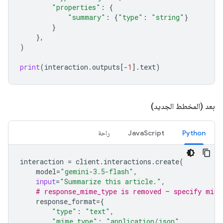
"properties"
:
{
"summary"
:
{
"type"
:
"string"
}
}
},
)
print
(
interaction
.
outputs
[
-
1
]
.
text
)
بعد (المخطط الجديد)
Python
JavaScript
راحة
interaction
=
client
.
interactions
.
create
(
model
=
"gemini-3.5-flash"
,
input
=
"Summarize this article."
,
# response_mime_type is removed — specify mime
response_format
=
{
"type"
:
"text"
,
"mime_type"
:
"application/json"
,