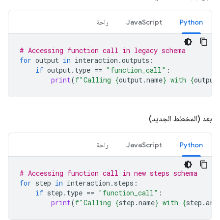
Python
JavaScript
راحة
# Accessing function call in legacy schema
for
output
in
interaction
.
outputs
:
if
output
.
type
==
"function_call"
:
print
(
f
"Calling 
{
output
.
name
}
 with 
{
output
بعد (المخطط الجديد)
Python
JavaScript
راحة
# Accessing function call in new steps schema
for
step
in
interaction
.
steps
:
if
step
.
type
==
"function_call"
:
print
(
f
"Calling 
{
step
.
name
}
 with 
{
step
.
arg