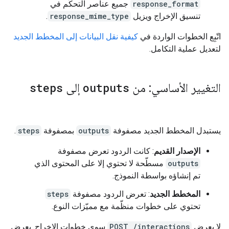
response_format
جميع عناصر التحكّم في
تنسيق الإخراج ويزيل
response_mime_type
.
اتّبِع الخطوات الواردة في
كيفية نقل البيانات إلى المخطط الجديد
لتعديل عملية التكامل.
التغيير الأساسي: من
outputs
إلى
steps
يستبدل المخطط الجديد مصفوفة
outputs
بمصفوفة
steps
.
الإصدار القديم
: كانت الردود تعرض مصفوفة
outputs
مسطّحة لا تحتوي إلا على المحتوى الذي
تم إنشاؤه بواسطة النموذج.
المخطط الجديد
: تعرض الردود مصفوفة
steps
تحتوي على خطوات منظّمة مع مميّزات النوع.
لا يعرض
POST /interactions
سوى خطوات الإخراج. يعرض