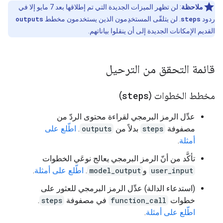
ملاحظة
: لن تظهر الميزات الجديدة التي تم إطلاقها بعد 7 مايو إلا في
ردود
steps
. لن يتلقّى المستخدِمون الذين يستخدمون مخطط
outputs
القديم الإمكانات الجديدة إلى أن ينقلوا بياناتهم.
قائمة التحقق من الترحيل
مخطط الخطوات (
steps
)
عدِّل الرمز البرمجي لقراءة محتوى الردّ من
مصفوفة
steps
بدلاً من
outputs
.
اطّلع على
أمثلة
.
تأكَّد من أنّ الرمز البرمجي يعالج نوعَي الخطوات
user_input
و
model_output
.
اطّلع على أمثلة
.
(استدعاء الدالة) عدِّل الرمز البرمجي للعثور على
خطوات
function_call
في مصفوفة
steps
.
اطّلع على أمثلة
.