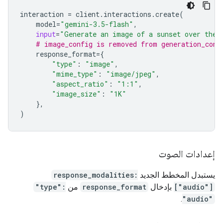
interaction
=
client
.
interactions
.
create
(
model
=
"gemini-3.5-flash"
,
input
=
"Generate an image of a sunset over the 
# image_config is removed from generation_conf
response_format
=
{
"type"
:
"image"
,
"mime_type"
:
"image/jpeg"
,
"aspect_ratio"
:
"1:1"
,
"image_size"
:
"1K"
},
)
إعدادات الصوت
يستبدل المخطط الجديد
response_modalities:
["audio"]
بإدخال
response_format
من
"type":
.
"audio"