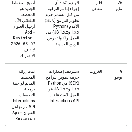
‫26
قلب
لا يلزم اتّخاذ أي
أصبح المخطط
مايو
تلقائي
إجراء إذا تم الترقية
الجديد هو
من قبل. تستمر حزم
المخطط
تطوير البرامج (SDK)
التلقائي الآن.
الأقدم (Python
أرسِل العنوان
Api-
1.x.x وJS 1.x.x) في
Revision:
العمل ولكنها تعرض
2026-05-07
الردود القديمة.
لإيقاف
الاشتراك.
‫8
الغروب
ستتوقف إصدارات
تمت إزالة
يونيو
حزمة تطوير البرامج
المخطط
(SDK) من Python
القديم لواجهة
1.x.x وJS 1.x.x عن
برمجة
العمل لاستدعاءات
التطبيقات
Interactions
Interactions API.
API. تم تجاهل
Api-
العنوان
Revision
.