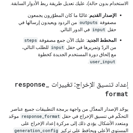
الاستخدام بدون حالة)، عليك تعديل طريقة ربط الأدوار السابقة.
الإصدار القديم
: غالبًا ما كان المطوّرون يجمعون
مصفوفة
outputs
من الردود ويعيدون إرسالها في
حقل
input
في الدور التالي.
المخطط الجديد
: عليك الآن جمع مصفوفة
steps
من الردّ وتمريرها في حقل
input
للطلب التالي،
مع إلحاق دورة المستخدم الجديدة كخطوة
.
user_input
إعداد تنسيق الإخراج: تغييرات
_
response
format
يوحّد الإصدار المعدَّل من واجهة برمجة التطبيقات جميع عناصر
التحكّم في تنسيق الإخراج في حقل
response_format
موحّد
ومتعدد الأشكال. يؤدي ذلك إلى مركزة إعداد الإخراج على
المستوى الأعلى ويحافظ على تركيز
generation_config