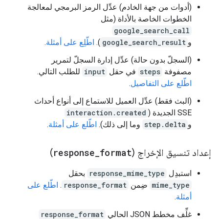
(أدوات من جهة الخادم) عدِّل الرمز البرمجي لمعالجة
الخطوات الخاصة بالأداة (مثل
google_search_call
و
google_search_result
).
اطّلِع على أمثلة
.
(السجلّ بدون حالة) عدِّل إدارة السجلّ لتمرير
مصفوفة
steps
في حقل
input
للطلب التالي.
اطّلع على التفاصيل
.
(البث فقط) عدِّل العميل للاستماع إلى أنواع أحداث
SSE الجديدة (
interaction.created
و
step.delta
وما إلى ذلك).
اطّلع على أمثلة
.
إعداد تنسيق الإخراج (
format
_
response
)
استبدِل
response_mime_type
بحقل
mime_type
ضِمن
response_format
.
اطّلع على
أمثلة
.
غلِّف مخطط JSON الحالي
response_format