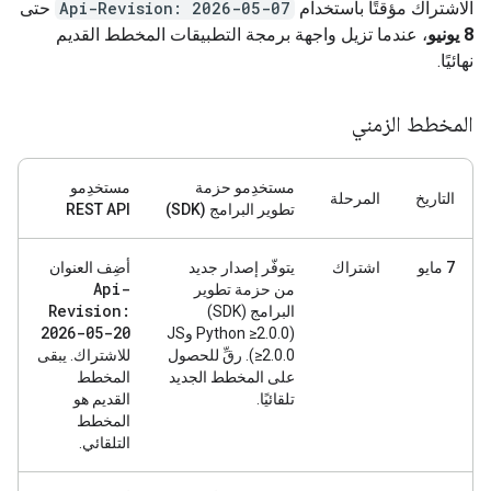
الاشتراك مؤقتًا باستخدام
Api-Revision: 2026-05-07
حتى
8 يونيو
، عندما تزيل واجهة برمجة التطبيقات المخطط القديم
نهائيًا.
المخطط الزمني
مستخدِمو حزمة
مستخدِمو
التاريخ
المرحلة
تطوير البرامج (SDK)
REST API
‫7 مايو
اشتراك
يتوفّر إصدار جديد
أضِف العنوان
Api-
من حزمة تطوير
Revision:
البرامج (SDK)
2026-05-20
(Python ≥2.0.0 وJS
≥2.0.0). رقِّ للحصول
للاشتراك. يبقى
على المخطط الجديد
المخطط
تلقائيًا.
القديم هو
المخطط
التلقائي.