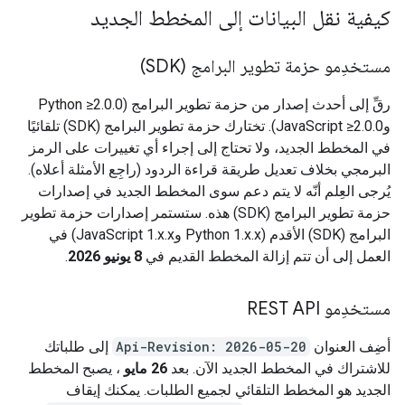
كيفية نقل البيانات إلى المخطط الجديد
مستخدِمو حزمة تطوير البرامج (SDK)
رقِّ إلى أحدث إصدار من حزمة تطوير البرامج (Python ≥2.0.0
وJavaScript ≥2.0.0). تختارك حزمة تطوير البرامج (SDK) تلقائيًا
في المخطط الجديد، ولا تحتاج إلى إجراء أي تغييرات على الرمز
البرمجي بخلاف تعديل طريقة قراءة الردود (راجِع الأمثلة أعلاه).
يُرجى العِلم أنّه لا يتم دعم سوى المخطط الجديد في إصدارات
حزمة تطوير البرامج (SDK) هذه. ستستمر إصدارات حزمة تطوير
البرامج (SDK) الأقدم (Python 1.x.x وJavaScript 1.x.x) في
العمل إلى أن تتم إزالة المخطط القديم في
8 يونيو 2026
.
مستخدِمو REST API
أضِف العنوان
Api-Revision: 2026-05-20
إلى طلباتك
للاشتراك في المخطط الجديد الآن. بعد
26 مايو
، يصبح المخطط
الجديد هو المخطط التلقائي لجميع الطلبات. يمكنك إيقاف