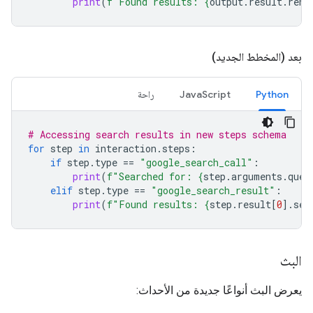
print
(
f
"Found results: 
{
output
.
result
.
rend
بعد (المخطط الجديد)
Python
JavaScript
راحة
# Accessing search results in new steps schema
for
step
in
interaction
.
steps
:
if
step
.
type
==
"google_search_call"
:
print
(
f
"Searched for: 
{
step
.
arguments
.
quer
elif
step
.
type
==
"google_search_result"
:
print
(
f
"Found results: 
{
step
.
result
[
0
]
.
sea
البث
يعرض البث أنواعًا جديدة من الأحداث: