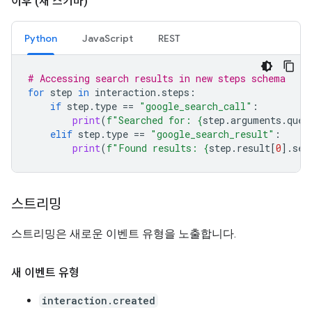
이후 (새 스키마)
Python
JavaScript
REST
# Accessing search results in new steps schema
for
step
in
interaction
.
steps
:
if
step
.
type
==
"google_search_call"
:
print
(
f
"Searched for: 
{
step
.
arguments
.
quer
elif
step
.
type
==
"google_search_result"
:
print
(
f
"Found results: 
{
step
.
result
[
0
]
.
sea
스트리밍
스트리밍은 새로운 이벤트 유형을 노출합니다.
새 이벤트 유형
interaction.created