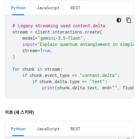
Python
JavaScript
REST
# Legacy streaming used content.delta
stream
=
client
.
interactions
.
create
(
model
=
"gemini-3.5-flash"
,
input
=
"Explain quantum entanglement in simple 
stream
=
True
,
)
for
chunk
in
stream
:
if
chunk
.
event_type
==
"content.delta"
:
if
chunk
.
delta
.
type
==
"text"
:
print
(
chunk
.
delta
.
text
,
end
=
""
,
flush
=
이후 (새 스키마)
Python
JavaScript
REST