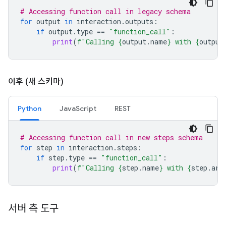
# Accessing function call in legacy schema
for
output
in
interaction
.
outputs
:
if
output
.
type
==
"function_call"
:
print
(
f
"Calling 
{
output
.
name
}
 with 
{
output
이후 (새 스키마)
Python
JavaScript
REST
# Accessing function call in new steps schema
for
step
in
interaction
.
steps
:
if
step
.
type
==
"function_call"
:
print
(
f
"Calling 
{
step
.
name
}
 with 
{
step
.
arg
서버 측 도구