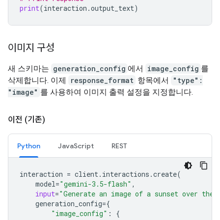
print
(
interaction
.
output_text
)
이미지 구성
새 스키마는
generation_config
에서
image_config
를
삭제합니다. 이제
response_format
항목에서
"type":
"image"
를 사용하여 이미지 출력 설정을 지정합니다.
이전 (기존)
Python
JavaScript
REST
interaction
=
client
.
interactions
.
create
(
model
=
"gemini-3.5-flash"
,
input
=
"Generate an image of a sunset over the 
generation_config
=
{
"image_config"
:
{