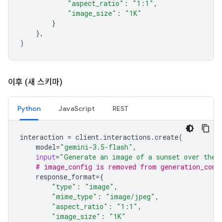
"aspect_ratio"
:
"1:1"
,
"image_size"
:
"1K"
}
},
)
이후 (새 스키마)
Python
JavaScript
REST
interaction
=
client
.
interactions
.
create
(
model
=
"gemini-3.5-flash"
,
input
=
"Generate an image of a sunset over the 
# image_config is removed from generation_conf
response_format
=
{
"type"
:
"image"
,
"mime_type"
:
"image/jpeg"
,
"aspect_ratio"
:
"1:1"
,
"image_size"
:
"1K"