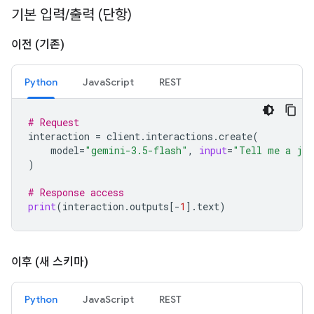
기본 입력
/
출력 (단항)
이전 (기존)
Python
JavaScript
REST
# Request
interaction
=
client
.
interactions
.
create
(
model
=
"gemini-3.5-flash"
,
input
=
"Tell me a jo
)
# Response access
print
(
interaction
.
outputs
[
-
1
]
.
text
)
이후 (새 스키마)
Python
JavaScript
REST