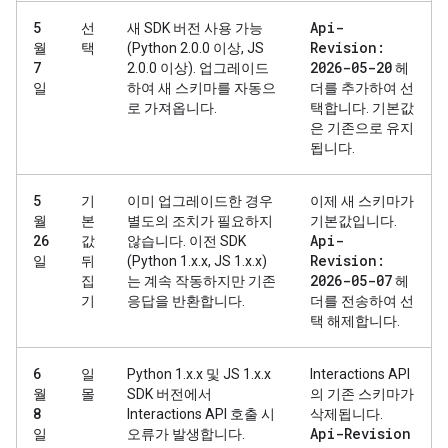
Api-
5
선
새 SDK 버전 사용 가능
Revision:
월
택
(Python 2.0.0 이상, JS
2026-05-20
7
2.0.0 이상). 업그레이드
헤
일
하여 새 스키마를 자동으
더를 추가하여 선
로 가져옵니다.
택합니다. 기본값
은 기존으로 유지
됩니다.
5
기
이미 업그레이드한 경우
이제 새 스키마가
월
본
별도의 조치가 필요하지
기본값입니다.
Api-
26
값
않습니다. 이전 SDK
Revision:
일
뒤
(Python 1.x.x, JS 1.x.x)
2026-05-07
집
는 계속 작동하지만 기존
헤
기
응답을 반환합니다.
더를 전송하여 선
택 해제합니다.
6
일
Python 1.x.x 및 JS 1.x.x
Interactions API
월
몰
SDK 버전에서
의 기존 스키마가
8
Interactions API 호출 시
삭제됩니다.
Api-Revision
일
오류가 발생합니다.