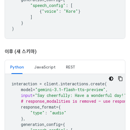
"speech_config"
:
[
{
"voice"
:
"Kore"
}
]
}
)
이후 (새 스키마)
Python
JavaScript
REST
interaction
=
client
.
interactions
.
create
(
model
=
"gemini-3.1-flash-tts-preview"
,
input
=
"Say cheerfully: Have a wonderful day!"
,
# response_modalities is removed — use respons
response_format
=
{
"type"
:
"audio"
},
generation_config
=
{