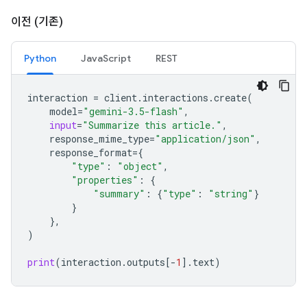
이전 (기존)
Python
JavaScript
REST
interaction
=
client
.
interactions
.
create
(
model
=
"gemini-3.5-flash"
,
input
=
"Summarize this article."
,
response_mime_type
=
"application/json"
,
response_format
=
{
"type"
:
"object"
,
"properties"
:
{
"summary"
:
{
"type"
:
"string"
}
}
},
)
print
(
interaction
.
outputs
[
-
1
]
.
text
)