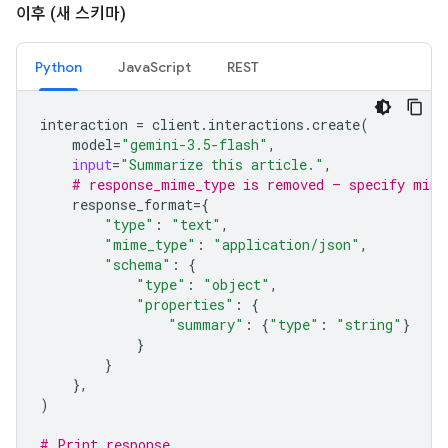
이후 (새 스키마)
Python
JavaScript
REST
interaction
=
client
.
interactions
.
create
(
model
=
"gemini-3.5-flash"
,
input
=
"Summarize this article."
,
# response_mime_type is removed — specify mime
response_format
=
{
"type"
:
"text"
,
"mime_type"
:
"application/json"
,
"schema"
:
{
"type"
:
"object"
,
"properties"
:
{
"summary"
:
{
"type"
:
"string"
}
}
}
},
)
# Print response