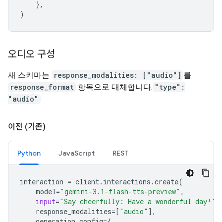
},
)
오디오 구성
새 스키마는
response_modalities: ["audio"]
를
response_format
항목으로 대체합니다.
"type":
"audio"
이전 (기존)
Python
JavaScript
REST
interaction
=
client
.
interactions
.
create
(
model
=
"gemini-3.1-flash-tts-preview"
,
input
=
"Say cheerfully: Have a wonderful day!"
,
response_modalities
=
[
"audio"
],
generation_config
=
{