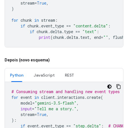
stream
=
True
,
)
for
chunk
in
stream
:
if
chunk
.
event_type
==
"content.delta"
:
if
chunk
.
delta
.
type
==
"text"
:
print
(
chunk
.
delta
.
text
,
end
=
""
,
flush
=
Depois (novo esquema)
Python
JavaScript
REST
# Consuming stream and handling new event types
for
event
in
client
.
interactions
.
create
(
model
=
"gemini-3.5-flash"
,
input
=
"Tell me a story."
,
stream
=
True
,
):
if
event
.
event_type
==
"step.delta"
:
# CHANGE