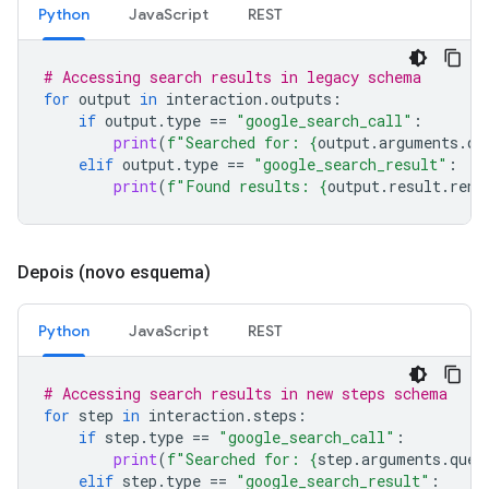
Python
JavaScript
REST
# Accessing search results in legacy schema
for
output
in
interaction
.
outputs
:
if
output
.
type
==
"google_search_call"
:
print
(
f
"Searched for: 
{
output
.
arguments
.
qu
elif
output
.
type
==
"google_search_result"
:
print
(
f
"Found results: 
{
output
.
result
.
rend
Depois (novo esquema)
Python
JavaScript
REST
# Accessing search results in new steps schema
for
step
in
interaction
.
steps
:
if
step
.
type
==
"google_search_call"
:
print
(
f
"Searched for: 
{
step
.
arguments
.
quer
elif
step
.
type
==
"google_search_result"
: