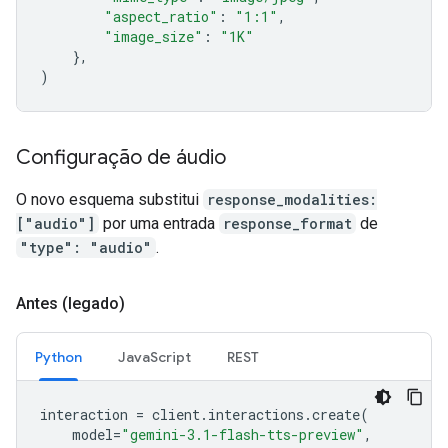
"aspect_ratio"
:
"1:1"
,
"image_size"
:
"1K"
},
)
Configuração de áudio
O novo esquema substitui
response_modalities:
["audio"]
por uma entrada
response_format
de
"type": "audio"
.
Antes (legado)
Python
JavaScript
REST
interaction
=
client
.
interactions
.
create
(
model
=
"gemini-3.1-flash-tts-preview"
,