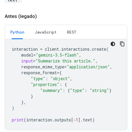
Antes (legado)
Python
JavaScript
REST
interaction
=
client
.
interactions
.
create
(
model
=
"gemini-3.5-flash"
,
input
=
"Summarize this article."
,
response_mime_type
=
"application/json"
,
response_format
=
{
"type"
:
"object"
,
"properties"
:
{
"summary"
:
{
"type"
:
"string"
}
}
},
)
print
(
interaction
.
outputs
[
-
1
]
.
text
)