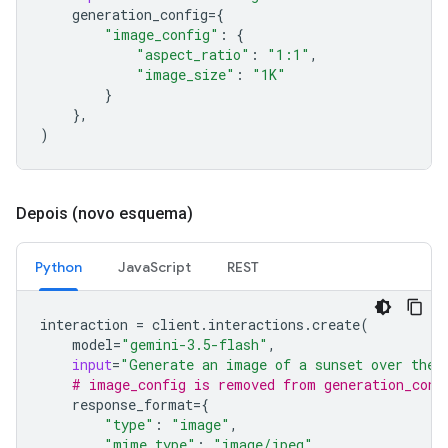
generation_config
=
{
"image_config"
:
{
"aspect_ratio"
:
"1:1"
,
"image_size"
:
"1K"
}
},
)
Depois (novo esquema)
Python
JavaScript
REST
interaction
=
client
.
interactions
.
create
(
model
=
"gemini-3.5-flash"
,
input
=
"Generate an image of a sunset over the 
# image_config is removed from generation_conf
response_format
=
{
"type"
:
"image"
,
"mime_type"
:
"image/jpeg"
,