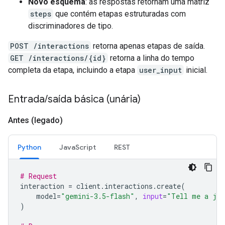
Novo esquema
: as respostas retornam uma matriz
steps
que contém etapas estruturadas com
discriminadores de tipo.
POST /interactions
retorna apenas etapas de saída.
GET /interactions/{id}
retorna a linha do tempo
completa da etapa, incluindo a etapa
user_input
inicial.
Entrada
/
saída básica (unária)
Antes (legado)
Python
JavaScript
REST
# Request
interaction
=
client
.
interactions
.
create
(
model
=
"gemini-3.5-flash"
,
input
=
"Tell me a jo
)