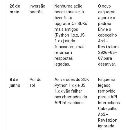
26 de
Inversão
Nenhuma ação
O novo
maio
padrão
necessária se já
esquema
tiver feito
agora é o
upgrade. Os SDKs
padrão.
mais antigos
Envie o
(Python 1.x.x, JS
cabeçalho
Api-
1.x.x) ainda
Revision:
funcionam, mas
2026-05-
retornam
07
respostas
para
legadas.
desativar.
8 de
Pôr do
As versões do SDK
Esquema
junho
sol
Python 1.x.x e JS
legado
1.x.x vão falhar
removido
nas chamadas da
para a API
API Interactions.
Interactions.
Cabeçalho
Api-
Revision
ignorado.