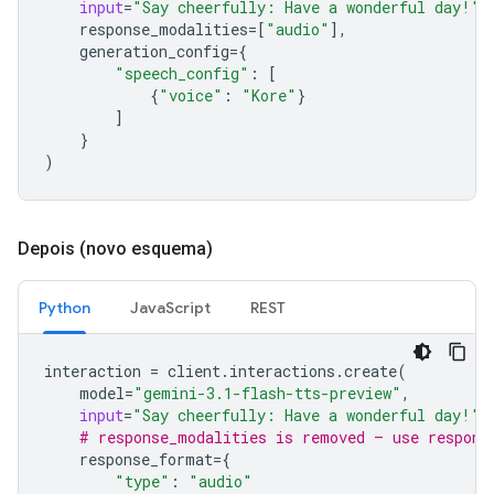
input
=
"Say cheerfully: Have a wonderful day!"
,
response_modalities
=
[
"audio"
],
generation_config
=
{
"speech_config"
:
[
{
"voice"
:
"Kore"
}
]
}
)
Depois (novo esquema)
Python
JavaScript
REST
interaction
=
client
.
interactions
.
create
(
model
=
"gemini-3.1-flash-tts-preview"
,
input
=
"Say cheerfully: Have a wonderful day!"
,
# response_modalities is removed — use respons
response_format
=
{
"type"
:
"audio"