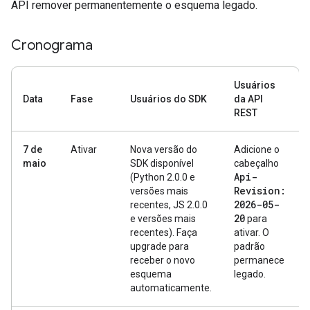
API remover permanentemente o esquema legado.
Cronograma
Usuários
Data
Fase
Usuários do SDK
da API
REST
7 de
Ativar
Nova versão do
Adicione o
maio
SDK disponível
cabeçalho
Api-
(Python 2.0.0 e
Revision:
versões mais
2026-05-
recentes, JS 2.0.0
20
e versões mais
para
recentes). Faça
ativar. O
upgrade para
padrão
receber o novo
permanece
esquema
legado.
automaticamente.