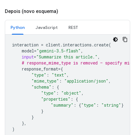
Depois (novo esquema)
Python
JavaScript
REST
interaction
=
client
.
interactions
.
create
(
model
=
"gemini-3.5-flash"
,
input
=
"Summarize this article."
,
# response_mime_type is removed — specify mime
response_format
=
{
"type"
:
"text"
,
"mime_type"
:
"application/json"
,
"schema"
:
{
"type"
:
"object"
,
"properties"
:
{
"summary"
:
{
"type"
:
"string"
}
}
}
},
)