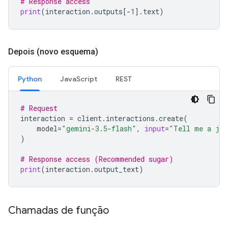
# Response access
print
(
interaction
.
outputs
[
-
1
]
.
text
)
Depois (novo esquema)
Python
JavaScript
REST
# Request
interaction
=
client
.
interactions
.
create
(
model
=
"gemini-3.5-flash"
,
input
=
"Tell me a jo
)
# Response access (Recommended sugar)
print
(
interaction
.
output_text
)
Chamadas de função