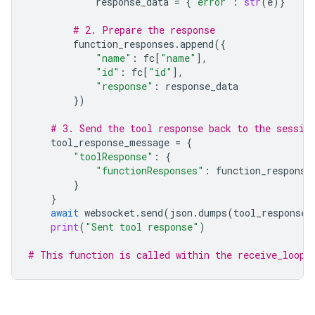
response_data
=
{
"error"
:
str
(
e
)}
# 2. Prepare the response
function_responses
.
append
({
"name"
:
fc
[
"name"
],
"id"
:
fc
[
"id"
],
"response"
:
response_data
})
# 3. Send the tool response back to the sessio
tool_response_message
=
{
"toolResponse"
:
{
"functionResponses"
:
function_response
}
}
await
websocket
.
send
(
json
.
dumps
(
tool_response_
print
(
"Sent tool response"
)
# This function is called within the receive_loop 