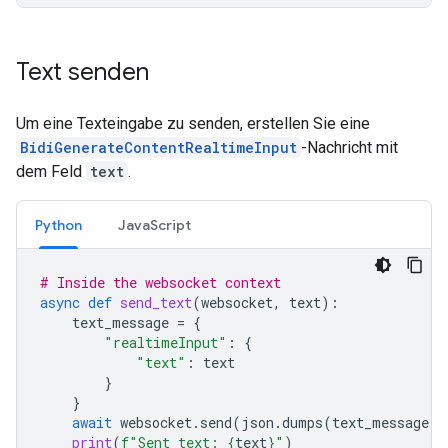
Text senden
Um eine Texteingabe zu senden, erstellen Sie eine
BidiGenerateContentRealtimeInput
-Nachricht mit
dem Feld
text
.
Python
JavaScript
# Inside the websocket context
async
def
send_text
(
websocket
,
text
):
text_message
=
{
"realtimeInput"
:
{
"text"
:
text
}
}
await
websocket
.
send
(
json
.
dumps
(
text_message
))
print
(
f
"Sent text: 
{
text
}
"
)