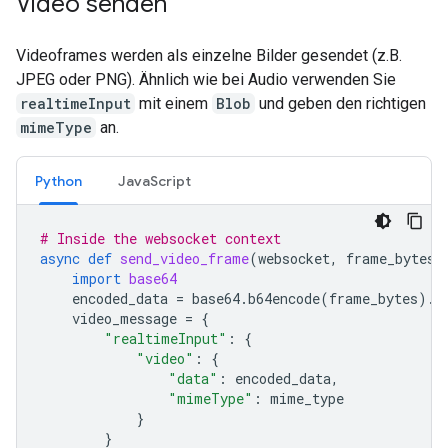
Video senden
Videoframes werden als einzelne Bilder gesendet (z.B.
JPEG oder PNG). Ähnlich wie bei Audio verwenden Sie
realtimeInput
mit einem
Blob
und geben den richtigen
mimeType
an.
Python
JavaScript
# Inside the websocket context
async
def
send_video_frame
(
websocket
,
frame_bytes
,
import
base64
encoded_data
=
base64
.
b64encode
(
frame_bytes
)
.
d
video_message
=
{
"realtimeInput"
:
{
"video"
:
{
"data"
:
encoded_data
,
"mimeType"
:
mime_type
}
}