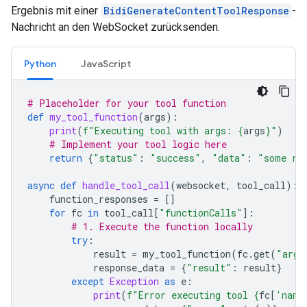
Ergebnis mit einer
BidiGenerateContentToolResponse
-
Nachricht an den WebSocket zurücksenden.
Python
JavaScript
# Placeholder for your tool function
def
my_tool_function
(
args
):
print
(
f
"Executing tool with args: 
{
args
}
"
)
# Implement your tool logic here
return
{
"status"
:
"success"
,
"data"
:
"some re
async
def
handle_tool_call
(
websocket
,
tool_call
):
function_responses
=
[]
for
fc
in
tool_call
[
"functionCalls"
]:
# 1. Execute the function locally
try
:
result
=
my_tool_function
(
fc
.
get
(
"args
response_data
=
{
"result"
:
result
}
except
Exception
as
e
:
print
(
f
"Error executing tool 
{
fc
[
'name