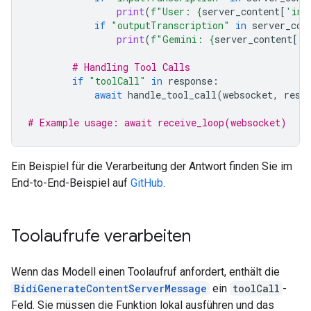
print
(
f
"User: 
{
server_content
[
'inp
if
"outputTranscription"
in
server_con
print
(
f
"Gemini: 
{
server_content
[
'o
# Handling Tool Calls
if
"toolCall"
in
response
:
await
handle_tool_call
(
websocket
,
resp
# Example usage: await receive_loop(websocket)
Ein Beispiel für die Verarbeitung der Antwort finden Sie im
End-to-End-Beispiel auf
GitHub
.
Toolaufrufe verarbeiten
Wenn das Modell einen Toolaufruf anfordert, enthält die
BidiGenerateContentServerMessage
ein
toolCall
-
Feld. Sie müssen die Funktion lokal ausführen und das