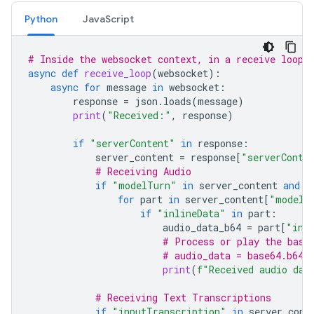
Python
JavaScript
# Inside the websocket context, in a receive loop
async
def
receive_loop
(
websocket
):
async
for
message
in
websocket
:
response
=
json
.
loads
(
message
)
print
(
"Received:"
,
response
)
if
"serverContent"
in
response
:
server_content
=
response
[
"serverConte
# Receiving Audio
if
"modelTurn"
in
server_content
and
"
for
part
in
server_content
[
"modelT
if
"inlineData"
in
part
:
audio_data_b64
=
part
[
"inl
# Process or play the base
# audio_data = base64.b64d
print
(
f
"Received audio dat
# Receiving Text Transcriptions
if
"inputTranscription"
in
server_cont