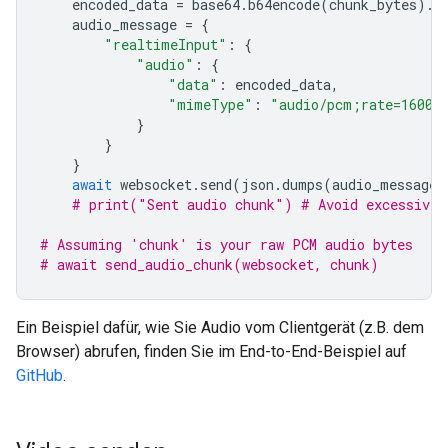
encoded_data
=
base64
.
b64encode
(
chunk_bytes
)
.
d
audio_message
=
{
"realtimeInput"
:
{
"audio"
:
{
"data"
:
encoded_data
,
"mimeType"
:
"audio/pcm;rate=16000
}
}
}
await
websocket
.
send
(
json
.
dumps
(
audio_message
)
# print("Sent audio chunk") # Avoid excessive 
# Assuming 'chunk' is your raw PCM audio bytes
# await send_audio_chunk(websocket, chunk)
Ein Beispiel dafür, wie Sie Audio vom Clientgerät (z.B. dem
Browser) abrufen, finden Sie im End-to-End-Beispiel auf
GitHub
.