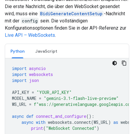
Die erste Nachricht, die über den WebSocket gesendet
wird, muss eine
BidiGenerateContentSetup
-Nachricht
mit der
config
sein. Die vollständigen
Konfigurationsoptionen finden Sie in der API-Referenz zur
Live API – WebSockets
.
Python
JavaScript
import
asyncio
import
websockets
import
json
API_KEY
=
"YOUR_API_KEY"
MODEL_NAME
=
"gemini-3.1-flash-live-preview"
WS_URL
=
f
"wss://generativelanguage.googleapis.com
async
def
connect_and_configure
():
async
with
websockets
.
connect
(
WS_URL
)
as
webso
print
(
"WebSocket Connected"
)