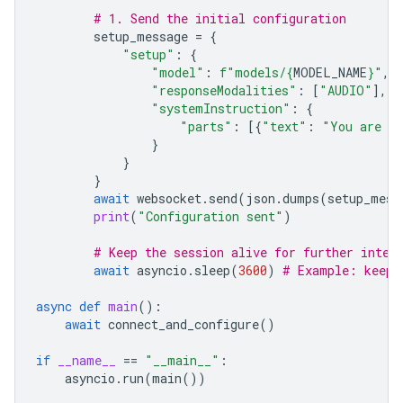
# 1. Send the initial configuration
setup_message
=
{
"setup"
:
{
"model"
:
f
"models/
{
MODEL_NAME
}
"
,
"responseModalities"
:
[
"AUDIO"
],
"systemInstruction"
:
{
"parts"
:
[{
"text"
:
"You are a 
}
}
}
await
websocket
.
send
(
json
.
dumps
(
setup_mess
print
(
"Configuration sent"
)
# Keep the session alive for further inter
await
asyncio
.
sleep
(
3600
)
# Example: keep 
async
def
main
():
await
connect_and_configure
()
if
__name__
==
"__main__"
:
asyncio
.
run
(
main
())