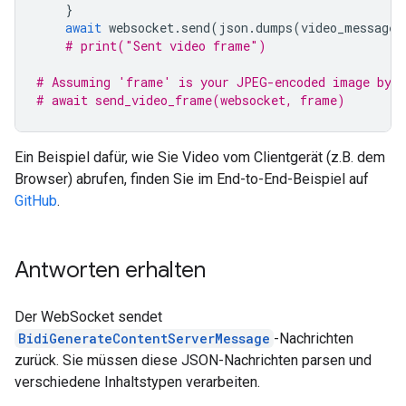
}
await
websocket
.
send
(
json
.
dumps
(
video_message
)
# print("Sent video frame")
# Assuming 'frame' is your JPEG-encoded image byte
# await send_video_frame(websocket, frame)
Ein Beispiel dafür, wie Sie Video vom Clientgerät (z.B. dem
Browser) abrufen, finden Sie im End-to-End-Beispiel auf
GitHub
.
Antworten erhalten
Der WebSocket sendet
BidiGenerateContentServerMessage
-Nachrichten
zurück. Sie müssen diese JSON-Nachrichten parsen und
verschiedene Inhaltstypen verarbeiten.