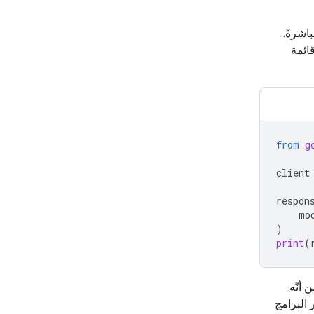
اشرةً.
ائمة
from
g
client
respon
mo
)
print
(
أنّه
 البرامج