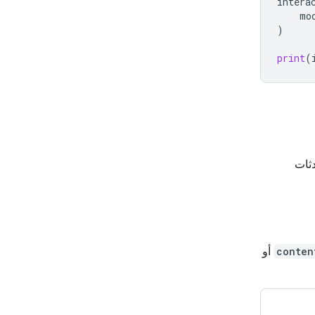
intera
mo
)
print
(
حادثات
conten
أو