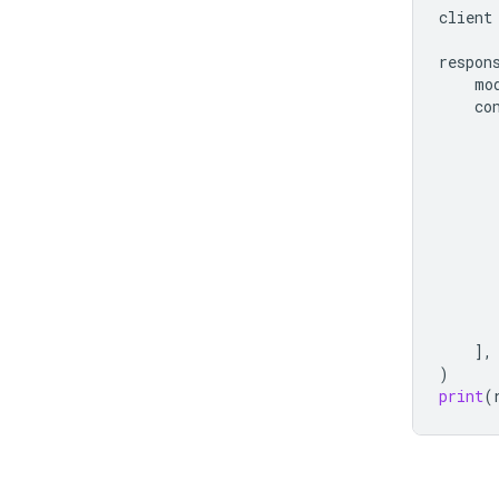
client
respon
mo
co
],
)
print
(