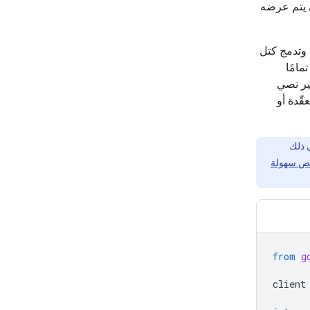
 يتم عرضه
 وتدمج كتل
مامًا
ير نصي
قّدة أو
ئص سهولة
from
g
client