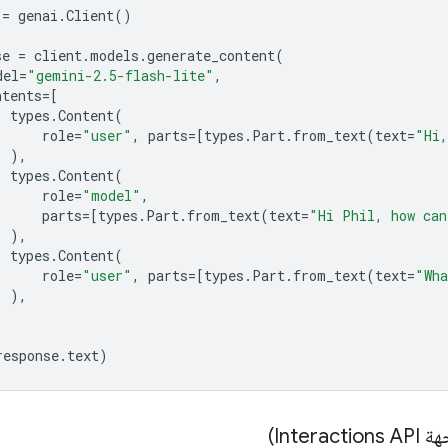
=
genai
.
Client
()
se
=
client
.
models
.
generate_content
(
del
=
"gemini-2.5-flash-lite"
,
ntents
=
[
types
.
Content
(
role
=
"user"
,
parts
=
[
types
.
Part
.
from_text
(
text
=
"Hi,
),
types
.
Content
(
role
=
"model"
,
parts
=
[
types
.
Part
.
from_text
(
text
=
"Hi Phil, how can
),
types
.
Content
(
role
=
"user"
,
parts
=
[
types
.
Part
.
from_text
(
text
=
"Wh
),
response
.
text
)