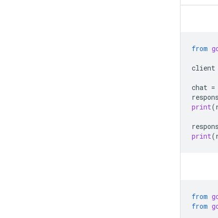
from
g
client
chat
=
respon
print
(
respon
print
(
from
g
from
g