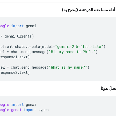
أداة مساعدة الدردشة (يُنصح به)
oogle
import
genai
=
genai
.
Client
()
client
.
chats
.
create
(
model
=
"gemini-2.5-flash-lite"
)
se1
=
chat
.
send_message
(
"Hi, my name is Phil."
)
response1
.
text
)
se2
=
chat
.
send_message
(
"What is my name?"
)
response2
.
text
)
لّ يدويًا
oogle
import
genai
oogle.genai
import
types