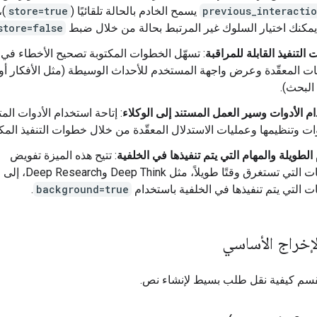
previous_interactio
يسمح الخادم بالحالة تلقائيًا (
store=true
)،
مكنك اختيار السلوك غير المرتبط بحالة من خلال ضبط
store=false
التنفيذ القابلة للمراقبة
: تسهّل الخطوات المكتوبة تصحيح الأخطاء في
ات المعقّدة وعرض واجهة المستخدم للأحداث الوسيطة (مثل الأفكار أو
البحث).
م الأدوات وسير العمل المستند إلى الوكلاء
: إتاحة استخدام الأدوات المت
ت وتنظيمها وعمليات الاستدلال المعقّدة من خلال خطوات التنفيذ المك
 الطويلة والمهام التي يتم تنفيذها في الخلفية
: تتيح هذه الميزة تفويض
العمليات التي تستغرق وقتًا طويلاً، مثل Deep Think وDeep Research، إلى
ات التي يتم تنفيذها في الخلفية باستخدام
background=true
.
لإخراج الأساسي
لقسم كيفية نقل طلب بسيط لإنشاء نص.