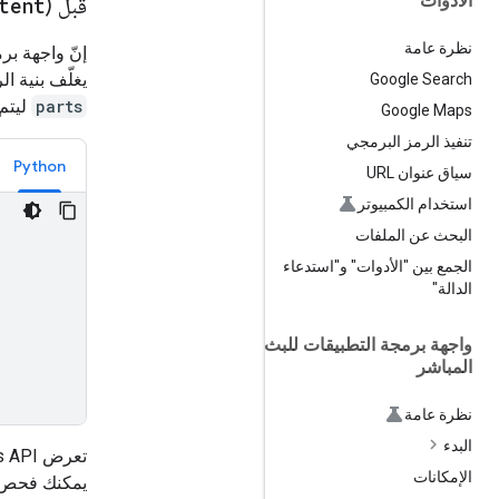
الأدوات
قبل (
tent
نظرة عامة
إنّ واجهة بر
يغلّف بنية ال
Google Search
parts
ليتم 
Google Maps
تنفيذ الرمز البرمجي
Python
سياق عنوان URL
استخدام الكمبيوتر
البحث عن الملفات
الجمع بين "الأدوات" و"استدعاء
الدالة"
واجهة برمجة التطبيقات للبث
المباشر
نظرة عامة
البدء
تعرض Interactions API مورد تفاعل مخزّنًا مع
الإمكانات
يمكنك فحص