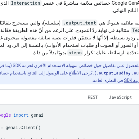
Interaction
الذي
ناتج النهائي.
ية ملائمة شيوعًا هي
.output_text
(سلسلة)، والتي تستخرج تلقائيًا
Te
متتالية في نهاية ردّ النموذج. على الرغم من أنّ هذه الطريقة فعّالة ت
دود بسيطة، إلا أنّها لا تتضمّن فقرات نصية سابقة مفصولة بمحتوى غ
 أو الصور أو الصوت أو طلبات استخدام الأدوات). بالنسبة إلى الردود المع
متعدّدة الوسائط، عليك تكرار
steps
يدويًا بدلاً من ذلك.
حصول على تفاصيل حول خصائص سهولة الاستخدام الأخرى لحزمة SDK (بما في ذلك
.ou
و
.output_audio
)، يُرجى الاطّلاع على
الوصول إلى النتائج باستخدام خصا
 SDK
في النظرة العامة.
REST
JavaScript
oogle
import
genai
=
genai
.
Client
()