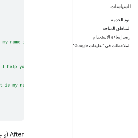
السياسات
بنود الخدمة
المناطق المتاحة
رصد إساءة الاستخدام
 my name is Phil."
)]
الملاحظات في "تعليقات Google"
 I help you?"
)],
at is my name?"
)]
After (واجهة Interactions API)