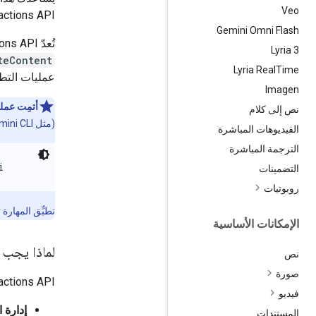
Veo
actions API.
Gemini Omni Flash
تُعدّ Interactions API أبسط وأفضل طريقة للتصميم باستخدام نماذج Gemini وبرامجها. مع أنّ
‫Lyria 3
teContent
Lyria Real
Time
عمليات التطو
Imagen
أتمِت عملي
نص إلى كلام
(مثل Gemini CLI أو Jules)، ثبِّت
الفيديوهات المباشرة
الترجمة المباشرة
i
التضمينات
روبوتيات
تطبِّق المهارة
الإمكانات الأساسية
لماذا يجب ن
نص
صورة
‫Interactions API هي أبسط وأفضل طريقة للتصميم باستخدام نم
فيديو
إدارة 
المستندات