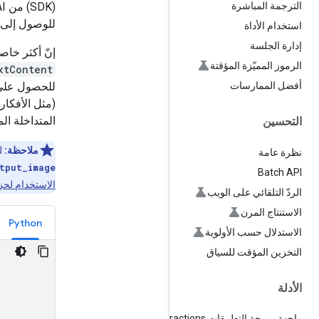
(SDK) من Google GenAI خصائص ملائمة مباشرةً في عنصر
الترجمة المباشرة
للوصول إلى ال
استخدام الأداة
إدارة الجلسة
إنّ أكثر خاص
الرموز المميّزة المؤقتة
xtContent
للحصول على ر
أفضل الممارسات
(مثل الأفكار
المتداخلة ال
التحسين
ملاحظة:
لل
نظرة عامة
tput_image
Batch API
الاستخدام لحزمة
الردّ التلقائي على الويب
الاستنتاج المرن
Python
الاستدلال حسب الأولوية
التخزين المؤقت للسياق
الأدلة
واجهة برمجة التطبيقات Interactions