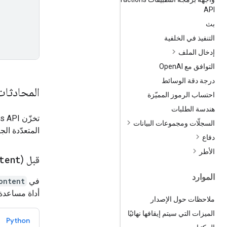
API
بث
التنفيذ في الخلفية
إدخال الملف
التوافق مع Open
AI
درجة دقة الوسائط
المحادثات
احتساب الرموز المميّزة
هندسة الطلبات
السجلّات ومجموعات البيانات
المتعدّدة الج
دفاع
الأطر
قبل (
tent
الموارد
في
ontent
أداة مساعدة 
ملاحظات حول الإصدار
الميزات التي سيتم إيقافها نهائيًا
Python