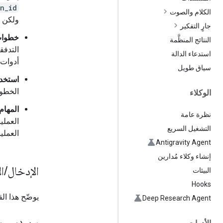
n_id
الكلام والصوت
ولكن ي
جارٍ التفكير
خطوات 
النتائج المنظَّمة
التدفق
استدعاء الدالة
أدوات 
سياق طويل
استخدا
الخطوا
الوكلاء
المهام
نظرة عامة
التشغيل السريع
العملي
Antigravity Agent
إنشاء وكلاء مُدارين
الإدخال
/
ا
البيئات
Hooks
يوضّح هذا ا
Deep Research Agent