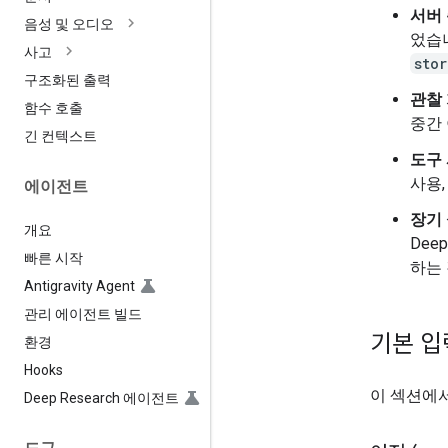
서버 
음성 및 오디오
었습
사고
stor
구조화된 출력
관찰
함수 호출
중간 
긴 컨텍스트
도구
사용,
에이전트
장기
개요
Dee
빠른 시작
하는
Antigravity Agent
관리 에이전트 빌드
기본 입
환경
Hooks
이 섹션에
Deep Research 에이전트