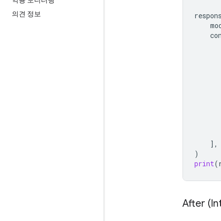
의견 정보
respon
mo
co
],
)
print
(
After (I