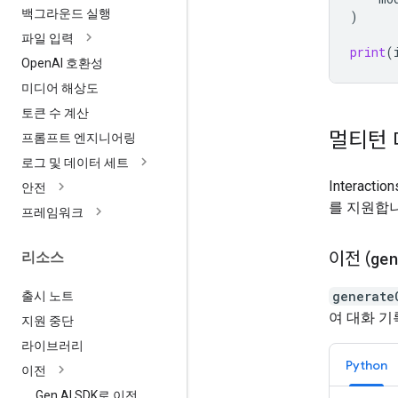
백그라운드 실행
)
파일 입력
print
(
Open
AI 호환성
미디어 해상도
토큰 수 계산
멀티턴 
프롬프트 엔지니어링
로그 및 데이터 세트
Intera
안전
를 지원합니
프레임워크
이전 (
ge
리소스
generate
출시 노트
여 대화 기
지원 중단
라이브러리
Python
이전
Gen AI SDK로 이전