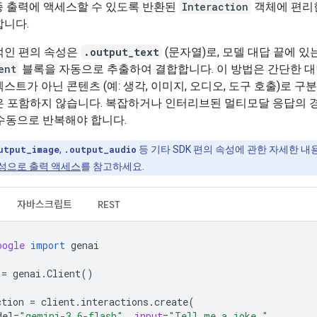
종 출력에 액세스할 수 있도록 반환된
Interaction
객체에 편리
합니다.
적인 편의 속성은
.output_text
(문자열)로, 모델 대답 끝에 있
ent
블록을 자동으로 추출하여 결합합니다. 이 방법은 간단한 
스트가 아닌 콘텐츠 (예: 생각, 이미지, 오디오, 도구 호출)로 구
은 포함하지 않습니다. 복잡하거나 인터리브된 멀티모달 응답의 
수동으로 반복해야 합니다.
utput_image
,
.output_audio
등 기타 SDK 편의 속성에 관한 자세한 
속성으로 출력 액세스
를 참고하세요.
자바스크립트
REST
oogle
import
genai
=
genai
.
Client
()
ction
=
client
.
interactions
.
create
(
del
=
"gemini-3.6-flash"
,
input
=
"Tell me a joke."