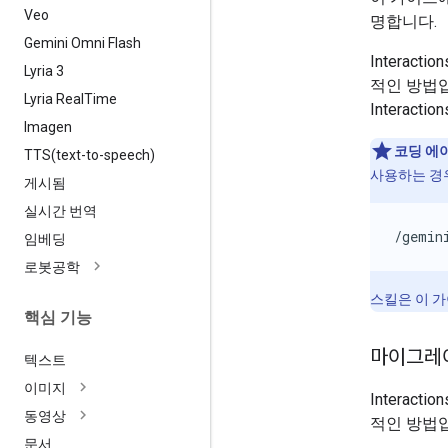
Veo
명합니다.
Gemini Omni Flash
Interac
Lyria 3
적인 방법
Lyria Real
Time
Interac
Imagen
코딩 에
TTS(
text-to-speech)
사용하는 경
게시됨
실시간 번역
/gemin
임베딩
로봇공학
스킬은 이 가
핵심 기능
마이그레
텍스트
이미지
Interac
동영상
적인 방법
문서