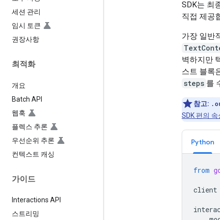
SDK는 최
세션 관리
직접 제공
임시 토큰
가장 일반
권장사항
TextCont
벽하지만 텍
최적화
스트 블록
steps
를 
개요
Batch API
참고:
.o
웹훅
SDK 편의 
플렉스 추론
우선순위 추론
Python
컨텍스트 캐싱
from
g
가이드
client
Interactions API
intera
스트리밍
mo