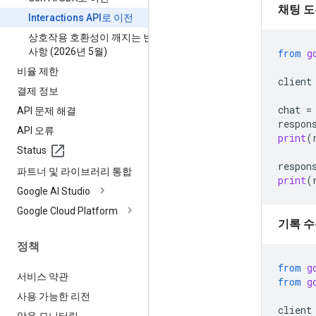
채팅 도
Interactions API로 이전
상호작용 호환성이 깨지는 변경
사항 (2026년 5월)
from
g
비율 제한
client
결제 정보
chat
=
API 문제 해결
respon
API 오류
print
(
Status
respon
파트너 및 라이브러리 통합
print
(
Google AI Studio
Google Cloud Platform
기록 수
정책
from
g
서비스 약관
from
g
사용 가능한 리전
client
악용 모니터링