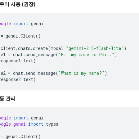
우미 사용 (권장)
oogle
import
genai
=
genai
.
Client
()
client
.
chats
.
create
(
model
=
"gemini-2.5-flash-lite"
)
se1
=
chat
.
send_message
(
"Hi, my name is Phil."
)
response1
.
text
)
se2
=
chat
.
send_message
(
"What is my name?"
)
response2
.
text
)
동 관리
oogle
import
genai
oogle.genai
import
types
=
genai
.
Client
()