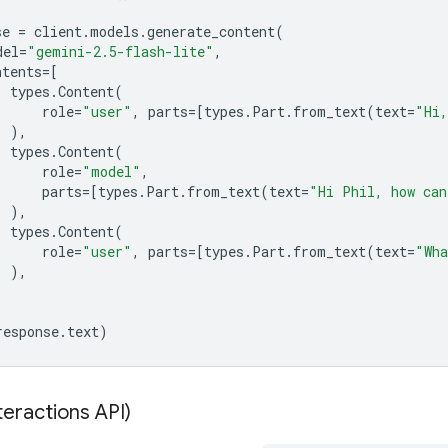
se
=
client
.
models
.
generate_content
(
del
=
"gemini-2.5-flash-lite"
,
ntents
=
[
types
.
Content
(
role
=
"user"
,
parts
=
[
types
.
Part
.
from_text
(
text
=
"Hi,
),
types
.
Content
(
role
=
"model"
,
parts
=
[
types
.
Part
.
from_text
(
text
=
"Hi Phil, how can
),
types
.
Content
(
role
=
"user"
,
parts
=
[
types
.
Part
.
from_text
(
text
=
"Wh
),
response
.
text
)
nteractions API)