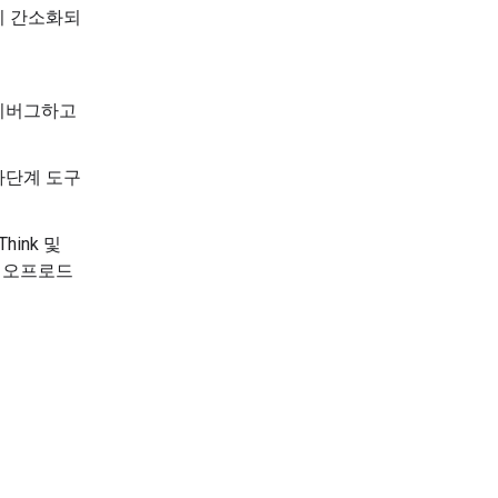
이 간소화되
 디버그하고
다단계 도구
hink 및
로 오프로드