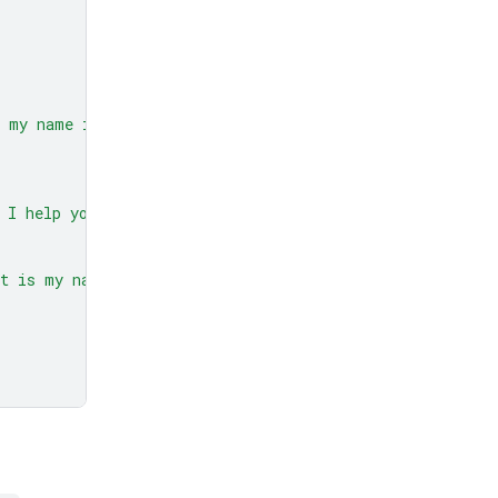
 my name is Phil."
)]
 I help you?"
)],
at is my name?"
)]