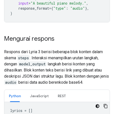
input
=
"A beautiful piano melody."
,
response_format
=
{
"type"
:
"audio"
},
)
Mengurai respons
Respons dari Lyria 3 berisi beberapa blok konten dalam
skema
steps
. Interaksi menampilkan urutan langkah,
dengan
model_output
langkah berisi konten yang
dihasilkan. Blok konten teks berisi lirik yang dibuat atau
deskripsi JSON dari struktur lagu. Blok konten dengan jenis
audio
berisi data audio berenkode base64.
Python
JavaScript
REST
lyrics
=
[]