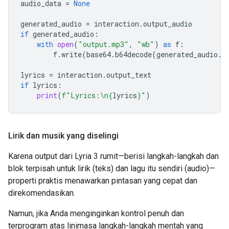
audio_data
=
None
generated_audio
=
interaction
.
output_audio
if
generated_audio
:
with
open
(
"output.mp3"
,
"wb"
)
as
f
:
f
.
write
(
base64
.
b64decode
(
generated_audio
.
d
lyrics
=
interaction
.
output_text
if
lyrics
:
print
(
f
"Lyrics:
\n
{
lyrics
}
"
)
Lirik dan musik yang diselingi
Karena output dari Lyria 3 rumit—berisi langkah-langkah dan
blok terpisah untuk lirik (teks) dan lagu itu sendiri (audio)—
properti praktis menawarkan pintasan yang cepat dan
direkomendasikan.
Namun, jika Anda menginginkan kontrol penuh dan
terprogram atas linimasa langkah-langkah mentah yang