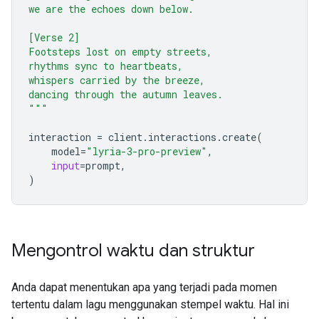
we are the echoes down below.
[Verse 2]
Footsteps lost on empty streets,
rhythms sync to heartbeats,
whispers carried by the breeze,
dancing through the autumn leaves.
"""
interaction
=
client
.
interactions
.
create
(
model
=
"lyria-3-pro-preview"
,
input
=
prompt
,
)
Mengontrol waktu dan struktur
Anda dapat menentukan apa yang terjadi pada momen
tertentu dalam lagu menggunakan stempel waktu. Hal ini