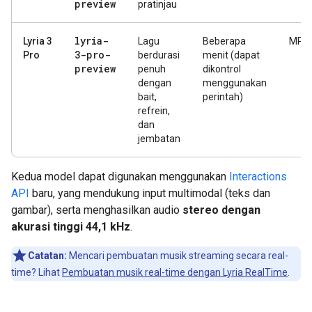
preview
pratinjau
lyria-
Lyria 3
Lagu
Beberapa
MP3
3-pro-
Pro
berdurasi
menit (dapat
preview
penuh
dikontrol
dengan
menggunakan
bait,
perintah)
refrein,
dan
jembatan
Kedua model dapat digunakan menggunakan
Interactions
API
baru, yang mendukung input multimodal (teks dan
gambar), serta menghasilkan audio
stereo dengan
akurasi tinggi 44,1 kHz
.
Catatan:
Mencari pembuatan musik streaming secara real-
time? Lihat
Pembuatan musik real-time dengan Lyria RealTime
.