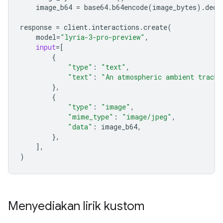
image_b64
=
base64
.
b64encode
(
image_bytes
)
.
deco
response
=
client
.
interactions
.
create
(
model
=
"lyria-3-pro-preview"
,
input
=
[
{
"type"
:
"text"
,
"text"
:
"An atmospheric ambient track 
},
{
"type"
:
"image"
,
"mime_type"
:
"image/jpeg"
,
"data"
:
image_b64
,
},
],
)
Menyediakan lirik kustom