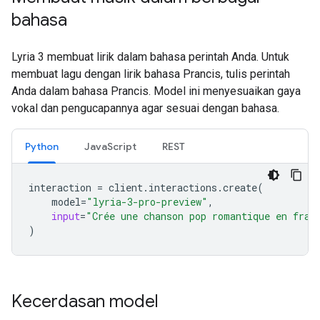
bahasa
Lyria 3 membuat lirik dalam bahasa perintah Anda. Untuk
membuat lagu dengan lirik bahasa Prancis, tulis perintah
Anda dalam bahasa Prancis. Model ini menyesuaikan gaya
vokal dan pengucapannya agar sesuai dengan bahasa.
Python
JavaScript
REST
interaction
=
client
.
interactions
.
create
(
model
=
"lyria-3-pro-preview"
,
input
=
"Crée une chanson pop romantique en fran
)
Kecerdasan model