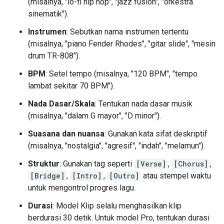
(misalnya, "lo-fi hip hop", "jazz fusion", "orkestra
sinematik").
Instrumen
: Sebutkan nama instrumen tertentu
(misalnya, "piano Fender Rhodes", "gitar slide", "mesin
drum TR-808").
BPM
: Setel tempo (misalnya, "120 BPM", "tempo
lambat sekitar 70 BPM").
Nada Dasar/Skala
: Tentukan nada dasar musik
(misalnya, "dalam G mayor", "D minor").
Suasana dan nuansa
: Gunakan kata sifat deskriptif
(misalnya, "nostalgia", "agresif", "indah", "melamun").
Struktur
: Gunakan tag seperti
[Verse]
,
[Chorus]
,
[Bridge]
,
[Intro]
,
[Outro]
atau stempel waktu
untuk mengontrol progres lagu.
Durasi
: Model Klip selalu menghasilkan klip
berdurasi 30 detik. Untuk model Pro, tentukan durasi