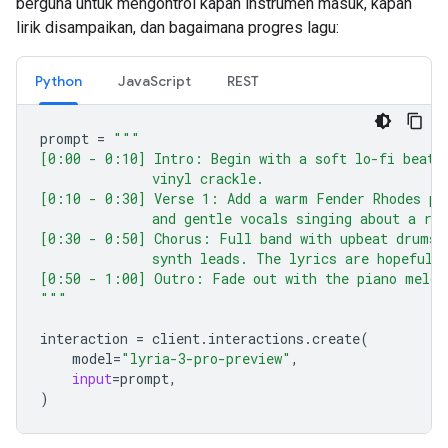
berguna untuk mengontrol kapan instrumen masuk, kapan
lirik disampaikan, dan bagaimana progres lagu:
Python
JavaScript
REST
prompt
=
"""
[0:00 - 0:10] Intro: Begin with a soft lo-fi beat 
              vinyl crackle.
[0:10 - 0:30] Verse 1: Add a warm Fender Rhodes pi
              and gentle vocals singing about a ra
[0:30 - 0:50] Chorus: Full band with upbeat drums 
              synth leads. The lyrics are hopeful 
[0:50 - 1:00] Outro: Fade out with the piano melod
"""
interaction
=
client
.
interactions
.
create
(
model
=
"lyria-3-pro-preview"
,
input
=
prompt
,
)