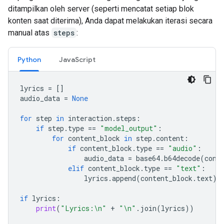
ditampilkan oleh server (seperti mencatat setiap blok
konten saat diterima), Anda dapat melakukan iterasi secara
manual atas
steps
:
Python
JavaScript
lyrics
=
[]
audio_data
=
None
for
step
in
interaction
.
steps
:
if
step
.
type
==
"model_output"
:
for
content_block
in
step
.
content
:
if
content_block
.
type
==
"audio"
:
audio_data
=
base64
.
b64decode
(
cont
elif
content_block
.
type
==
"text"
:
lyrics
.
append
(
content_block
.
text
)
if
lyrics
:
print
(
"Lyrics:
\n
"
+
"
\n
"
.
join
(
lyrics
))