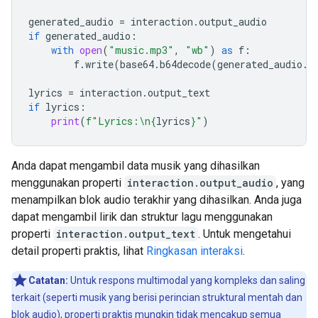
generated_audio
=
interaction
.
output_audio
if
generated_audio
:
with
open
(
"music.mp3"
,
"wb"
)
as
f
:
f
.
write
(
base64
.
b64decode
(
generated_audio
.
d
lyrics
=
interaction
.
output_text
if
lyrics
:
print
(
f
"Lyrics:
\n
{
lyrics
}
"
)
Anda dapat mengambil data musik yang dihasilkan
menggunakan properti
interaction.output_audio
, yang
menampilkan blok audio terakhir yang dihasilkan. Anda juga
dapat mengambil lirik dan struktur lagu menggunakan
properti
interaction.output_text
. Untuk mengetahui
detail properti praktis, lihat
Ringkasan interaksi
.
Catatan:
Untuk respons multimodal yang kompleks dan saling
terkait (seperti musik yang berisi perincian struktural mentah dan
blok audio), properti praktis mungkin tidak mencakup semua