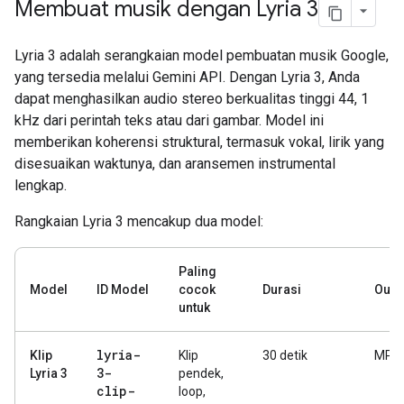
Membuat musik dengan Lyria 3
Lyria 3 adalah serangkaian model pembuatan musik Google,
yang tersedia melalui Gemini API. Dengan Lyria 3, Anda
dapat menghasilkan audio stereo berkualitas tinggi 44, 1
kHz dari perintah teks atau dari gambar. Model ini
memberikan koherensi struktural, termasuk vokal, lirik yang
disesuaikan waktunya, dan aransemen instrumental
lengkap.
Rangkaian Lyria 3 mencakup dua model:
Paling
Model
ID Model
cocok
Durasi
Outp
untuk
lyria-
Klip
Klip
30 detik
MP3
3-
Lyria 3
pendek,
clip-
loop,