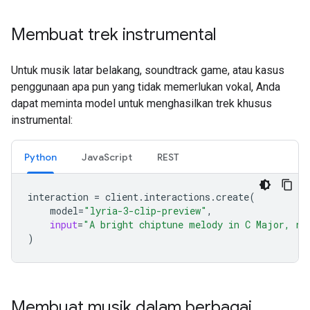
Membuat trek instrumental
Untuk musik latar belakang, soundtrack game, atau kasus
penggunaan apa pun yang tidak memerlukan vokal, Anda
dapat meminta model untuk menghasilkan trek khusus
instrumental:
Python
JavaScript
REST
interaction
=
client
.
interactions
.
create
(
model
=
"lyria-3-clip-preview"
,
input
=
"A bright chiptune melody in C Major, re
)
Membuat musik dalam berbagai