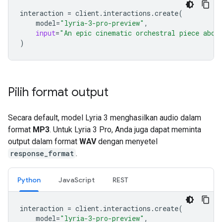
interaction
=
client
.
interactions
.
create
(
model
=
"lyria-3-pro-preview"
,
input
=
"An epic cinematic orchestral piece abou
)
Pilih format output
Secara default, model Lyria 3 menghasilkan audio dalam
format
MP3
. Untuk Lyria 3 Pro, Anda juga dapat meminta
output dalam format
WAV
dengan menyetel
response_format
.
Python
JavaScript
REST
interaction
=
client
.
interactions
.
create
(
model
=
"lyria-3-pro-preview"
,