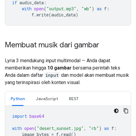
if
audio_data
:
with
open
(
"output.mp3"
,
"wb"
)
as
f
:
f
.
write
(
audio_data
)
Membuat musik dari gambar
Lyria 3 mendukung input multimodal — Anda dapat
memberikan hingga
10 gambar
bersama perintah teks
Anda dalam daftar
input
dan model akan membuat musik
yang terinspirasi oleh konten visual.
Python
JavaScript
REST
import
base64
with
open
(
"desert_sunset.jpg"
,
"rb"
)
as
f
:
image_bytes
=
f
.
read
()