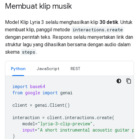
Membuat klip musik
Model Klip Lyria 3 selalu menghasilkan klip
30 detik
. Untuk
membuat klip, panggil metode
interactions.create
dengan perintah teks. Respons selalu menyertakan lirik dan
struktur lagu yang dihasilkan bersama dengan audio dalam
skema
steps
.
Python
JavaScript
REST
import
base64
from
google
import
genai
client
=
genai
.
Client
()
interaction
=
client
.
interactions
.
create
(
model
=
"lyria-3-clip-preview"
,
input
=
"A short instrumental acoustic guitar pi
)