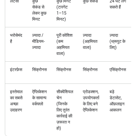
लेटेंसी
कुछ
कुछ मिनट
कुछ सेकंड
24 घंटे लग
सेकंड से
(टारगेट
सकते हैं
लेकर कुछ
1–15
मिनट
मिनट)
भरोसेमंद
ज़्यादा /
पूरी कोशिश
ज़्यादा
ज़्यादा
है
मीडियम-
(कम
(अहमियत
(थ्रूपुट के
ज़्यादा
अहमियत
वाला)
लिए)
वाला)
इंटरफ़ेस
सिंक्रोनस
सिंक्रोनस
सिंक्रोनस
एसिंक्रोनस
इस्तेमाल
ऐप्लिकेशन
सीक्वेंशियल
प्रोडक्शन,
बड़े
का सबसे
के सामान्य
चेन
उपयोगकर्ता
डेटासेट,
अच्छा
वर्कफ़्लो
(जिनके
के लिए बने
ऑफ़लाइन
उदाहरण
लिए तुरंत
ऐप्लिकेशन
आकलन
कार्रवाई की
ज़रूरत न
हो)