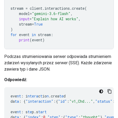
stream
=
client
.
interactions
.
create
(
model
=
"gemini-3.6-flash"
,
input
=
"Explain how AI works"
,
stream
=
True
)
for
event
in
stream
:
print
(
event
)
Podczas strumieniowania serwer odpowiada strumieniem
zdarzeń wysyłanych przez serwer (SSE). Każde zdarzenie
zawiera typ i dane JSON.
Odpowiedź:
eve
nt
:
i
ntera
c
t
io
n
.crea
te
d
da
ta
:
{
"interaction"
:{
"id"
:
"v1_Chd..."
,
"status"
:
"
eve
nt
:
s
te
p.s
tart
da
ta
:
{
"index"
:
0
,
"step"
:{
"type"
:
"thought"
},
"event