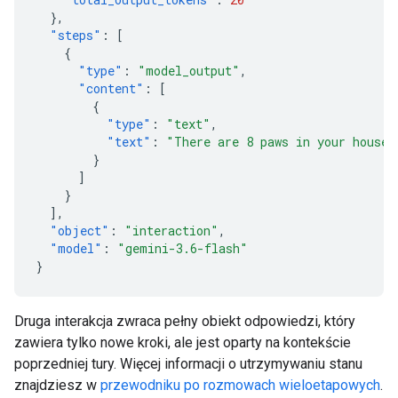
},
"steps"
:
[
{
"type"
:
"model_output"
,
"content"
:
[
{
"type"
:
"text"
,
"text"
:
"There are 8 paws in your house.
}
]
}
],
"object"
:
"interaction"
,
"model"
:
"gemini-3.6-flash"
}
Druga interakcja zwraca pełny obiekt odpowiedzi, który
zawiera tylko nowe kroki, ale jest oparty na kontekście
poprzedniej tury. Więcej informacji o utrzymywaniu stanu
znajdziesz w
przewodniku po rozmowach wieloetapowych
.