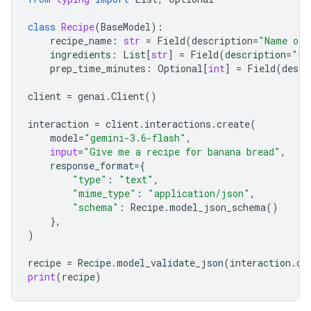
class
Recipe
(
BaseModel
):
recipe_name
:
str
=
Field
(
description
=
"Name of 
ingredients
:
List
[
str
]
=
Field
(
description
=
"Li
prep_time_minutes
:
Optional
[
int
]
=
Field
(
descr
client
=
genai
.
Client
()
interaction
=
client
.
interactions
.
create
(
model
=
"gemini-3.6-flash"
,
input
=
"Give me a recipe for banana bread"
,
response_format
=
{
"type"
:
"text"
,
"mime_type"
:
"application/json"
,
"schema"
:
Recipe
.
model_json_schema
()
},
)
recipe
=
Recipe
.
model_validate_json
(
interaction
.
ou
print
(
recipe
)