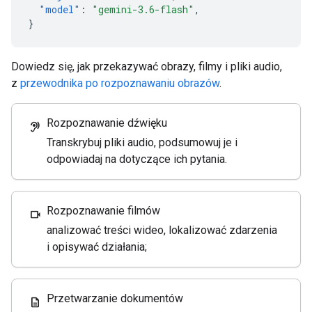
"model"
:
"gemini-3.6-flash"
,
}
Dowiedz się, jak przekazywać obrazy, filmy i pliki audio,
z
przewodnika po rozpoznawaniu obrazów
.
Rozpoznawanie dźwięku
hearing
Transkrybuj pliki audio, podsumowuj je i
odpowiadaj na dotyczące ich pytania.
Rozpoznawanie filmów
videocam
analizować treści wideo, lokalizować zdarzenia
i opisywać działania;
Przetwarzanie dokumentów
description