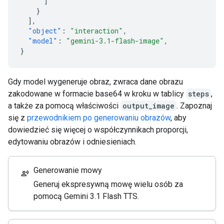
]
}
],
"object"
:
"interaction"
,
"model"
:
"gemini-3.1-flash-image"
,
}
Gdy model wygeneruje obraz, zwraca dane obrazu
zakodowane w formacie base64 w kroku w tablicy
steps
,
a także za pomocą właściwości
output_image
. Zapoznaj
się z
przewodnikiem po generowaniu obrazów
, aby
dowiedzieć się więcej o współczynnikach proporcji,
edytowaniu obrazów i odniesieniach.
Generowanie mowy
record_voice_over
Generuj ekspresywną mowę wielu osób za
pomocą Gemini 3.1 Flash TTS.