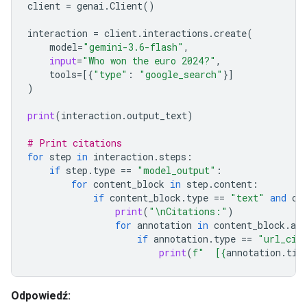
client
=
genai
.
Client
()
interaction
=
client
.
interactions
.
create
(
model
=
"gemini-3.6-flash"
,
input
=
"Who won the euro 2024?"
,
tools
=
[{
"type"
:
"google_search"
}]
)
print
(
interaction
.
output_text
)
# Print citations
for
step
in
interaction
.
steps
:
if
step
.
type
==
"model_output"
:
for
content_block
in
step
.
content
:
if
content_block
.
type
==
"text"
and
co
print
(
"
\n
Citations:"
)
for
annotation
in
content_block
.
ann
if
annotation
.
type
==
"url_cit
print
(
f
"  [
{
annotation
.
tit
Odpowiedź: