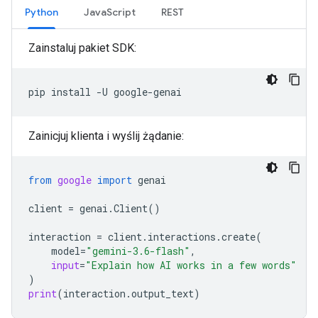
Python
JavaScript
REST
Zainstaluj pakiet SDK:
pip
install
-U
Zainicjuj klienta i wyślij żądanie:
from
google
import
genai
client
=
genai
.
Client
()
interaction
=
client
.
interactions
.
create
(
model
=
"gemini-3.6-flash"
,
input
=
"Explain how AI works in a few words"
)
print
(
interaction
.
output_text
)