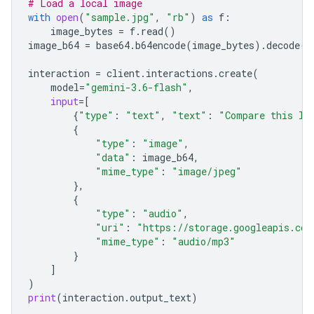
# Load a local image
with
open
(
"sample.jpg"
,
"rb"
)
as
f
:
image_bytes
=
f
.
read
()
image_b64
=
base64
.
b64encode
(
image_bytes
)
.
decode
(
"
interaction
=
client
.
interactions
.
create
(
model
=
"gemini-3.6-flash"
,
input
=
[
{
"type"
:
"text"
,
"text"
:
"Compare this lo
{
"type"
:
"image"
,
"data"
:
image_b64
,
"mime_type"
:
"image/jpeg"
},
{
"type"
:
"audio"
,
"uri"
:
"https://storage.googleapis.com
"mime_type"
:
"audio/mp3"
}
]
)
print
(
interaction
.
output_text
)