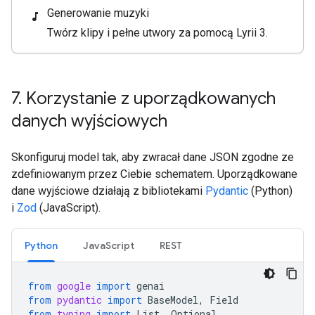
Generowanie muzyki
music_note
Twórz klipy i pełne utwory za pomocą Lyrii 3.
7
.
Korzystanie z uporządkowanych
danych wyjściowych
Skonfiguruj model tak, aby zwracał dane JSON zgodne ze
zdefiniowanym przez Ciebie schematem. Uporządkowane
dane wyjściowe działają z bibliotekami
Pydantic
(Python)
i
Zod
(JavaScript).
Python
JavaScript
REST
from
google
import
genai
from
pydantic
import
BaseModel
,
Field
from
typing
import
List
,
Optional