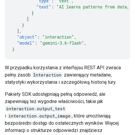
"type"
:
"text"
,
"text"
:
"AI learns patterns from data, t
}
]
}
],
"object"
:
"interaction"
,
"model"
:
"gemini-3.6-flash"
,
}
W przypadku korzystania z interfejsu REST API zwraca
pełny zasób
Interaction
zawierający metadane,
statystyki wykorzystania i szczegółową historię tury.
Pakiety SDK udostępniają pełną odpowiedź, ale
zapewniają też wygodne właściwości, takie jak
interaction.output_text
i
interaction.output_image
, które umożliwiają
bezpośredni dostęp do ostatecznych wyników. Więcej
informacji o strukturze odpowiedzi znajdziesz