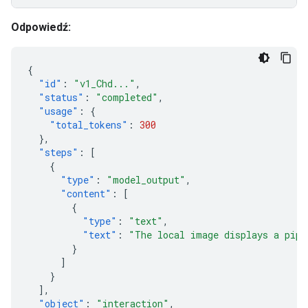
Odpowiedź:
{
"id"
:
"v1_Chd..."
,
"status"
:
"completed"
,
"usage"
:
{
"total_tokens"
:
300
},
"steps"
:
[
{
"type"
:
"model_output"
,
"content"
:
[
{
"type"
:
"text"
,
"text"
:
"The local image displays a pipe
}
]
}
],
"object"
:
"interaction"
,