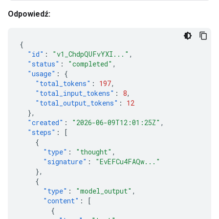
Odpowiedź:
{
"id"
:
"v1_ChdpQUFvYXI..."
,
"status"
:
"completed"
,
"usage"
:
{
"total_tokens"
:
197
,
"total_input_tokens"
:
8
,
"total_output_tokens"
:
12
},
"created"
:
"2026-06-09T12:01:25Z"
,
"steps"
:
[
{
"type"
:
"thought"
,
"signature"
:
"EvEFCu4FAQw..."
},
{
"type"
:
"model_output"
,
"content"
:
[
{