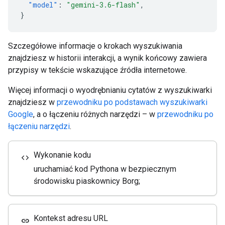
"model"
:
"gemini-3.6-flash"
,
}
Szczegółowe informacje o krokach wyszukiwania
znajdziesz w historii interakcji, a wynik końcowy zawiera
przypisy w tekście wskazujące źródła internetowe.
Więcej informacji o wyodrębnianiu cytatów z wyszukiwarki
znajdziesz w
przewodniku po podstawach wyszukiwarki
Google
, a o łączeniu różnych narzędzi – w
przewodniku po
łączeniu narzędzi
.
Wykonanie kodu
code
uruchamiać kod Pythona w bezpiecznym
środowisku piaskownicy Borg;
Kontekst adresu URL
link