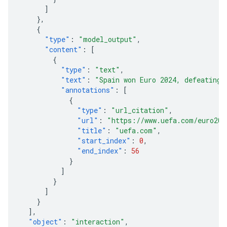
]
},
{
"type"
:
"model_output"
,
"content"
:
[
{
"type"
:
"text"
,
"text"
:
"Spain won Euro 2024, defeating 
"annotations"
:
[
{
"type"
:
"url_citation"
,
"url"
:
"https://www.uefa.com/euro202
"title"
:
"uefa.com"
,
"start_index"
:
0
,
"end_index"
:
56
}
]
}
]
}
],
"object"
:
"interaction"
,