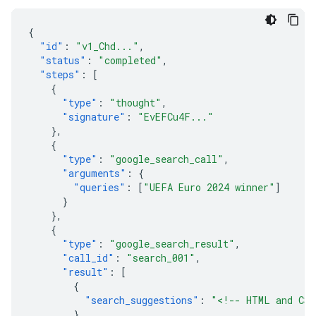
{
"id"
:
"v1_Chd..."
,
"status"
:
"completed"
,
"steps"
:
[
{
"type"
:
"thought"
,
"signature"
:
"EvEFCu4F..."
},
{
"type"
:
"google_search_call"
,
"arguments"
:
{
"queries"
:
[
"UEFA Euro 2024 winner"
]
}
},
{
"type"
:
"google_search_result"
,
"call_id"
:
"search_001"
,
"result"
:
[
{
"search_suggestions"
:
"<!-- HTML and CSS
}