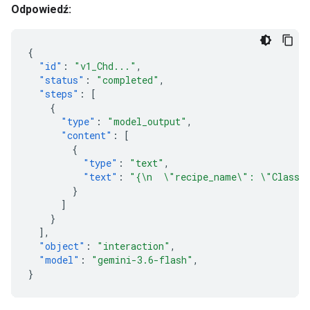
Odpowiedź:
{
"id"
:
"v1_Chd..."
,
"status"
:
"completed"
,
"steps"
:
[
{
"type"
:
"model_output"
,
"content"
:
[
{
"type"
:
"text"
,
"text"
:
"{\n  \"recipe_name\": \"Classic
}
]
}
],
"object"
:
"interaction"
,
"model"
:
"gemini-3.6-flash"
,
}