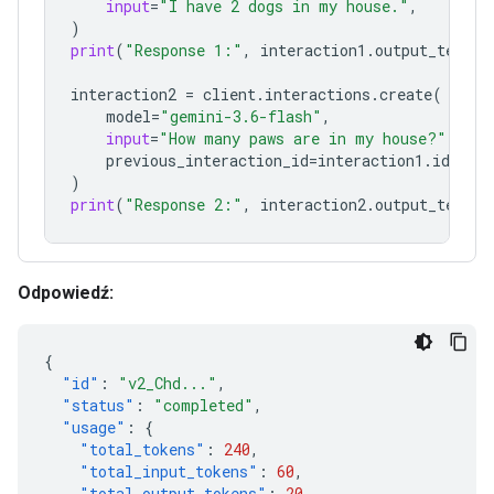
input
=
"I have 2 dogs in my house."
,
)
print
(
"Response 1:"
,
interaction1
.
output_text
)
interaction2
=
client
.
interactions
.
create
(
model
=
"gemini-3.6-flash"
,
input
=
"How many paws are in my house?"
,
previous_interaction_id
=
interaction1
.
id
,
)
print
(
"Response 2:"
,
interaction2
.
output_text
)
Odpowiedź:
{
"id"
:
"v2_Chd..."
,
"status"
:
"completed"
,
"usage"
:
{
"total_tokens"
:
240
,
"total_input_tokens"
:
60
,
"total_output_tokens"
:
20