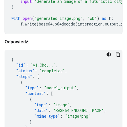
input
=
"Generate an image of a futuristic city 
)
with
open
(
"generated_image.png"
,
"wb"
)
as
f
:
f
.
write
(
base64
.
b64decode
(
interaction
.
output_im
Odpowiedź:
{
"id"
:
"v1_Chd..."
,
"status"
:
"completed"
,
"steps"
:
[
{
"type"
:
"model_output"
,
"content"
:
[
{
"type"
:
"image"
,
"data"
:
"BASE64_ENCODED_IMAGE"
,
"mime_type"
:
"image/png"
}