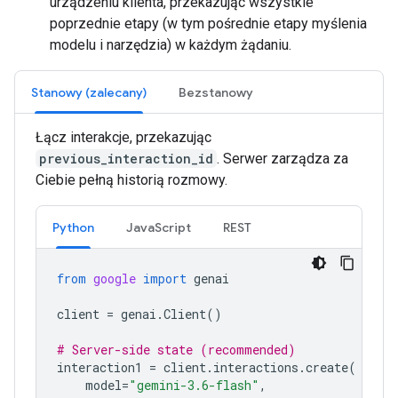
urządzeniu klienta, przekazując wszystkie
poprzednie etapy (w tym pośrednie etapy myślenia
modelu i narzędzia) w każdym żądaniu.
Stanowy (zalecany)
Bezstanowy
Łącz interakcje, przekazując
previous_interaction_id
. Serwer zarządza za
Ciebie pełną historią rozmowy.
Python
JavaScript
REST
from
google
import
genai
client
=
genai
.
Client
()
# Server-side state (recommended)
interaction1
=
client
.
interactions
.
create
(
model
=
"gemini-3.6-flash"
,